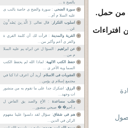
بالصح ة ...
سورة الضحى
: سورة والضح ى خاصة بالنب ى
ه من حمل
.
عليه السلا م أم...
اسلوب التكرار
: قال تعالى :( الَّذ ِينَ يَصُد ُّونَ
ن افتراءات
عَن...
القرية والمدينة
: قرأت لك أن كلمة القري ة
والقر ى أعم وأكبر من...
عن ابراهيم
: السؤا ل عن ابراه يم عليه السلا
م من...
حفظ الكتب الالهية
: لماذا الله لم يحفظ الكتب
السما وية الأخر ى ...
العقوبات فى الاسلام
: أريد أن اعرف ادا كنا في
مجتمع إسلام ي يؤمن...
الرزق
: اشكرك جدا على ما تقوم به من منشور
ات وجهد...
طلب مساعدة
: الأخ والصد يق الفاض ل
د.أحم� � صبحي منصور...
هم فى شقاق
: سؤال لقد دلسوا علينا مفهوم
وصول
الركن في الدين...
سمع الله لمن حمده
: مامع نى (سمع الله لمن