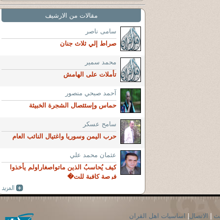
مقالات من الارشيف
سامى ناصر
صراط إلي ثلاث جنان
محمد سمير
تأملات على الهامش
آحمد صبحي منصور
حماس وإسئئصال الشجرة الخبيثة
سامح عسكر
حرب اليمن وسوريا واغتيال النائب العام
عثمان محمد علي
كيف يُحاسبُ الذين ماتواصغاراولم يأخذوا
فرصة كافية للت�
حث
|
الاتصال
|
اساسيات اهل القران