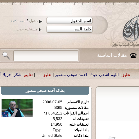
/
دخول
نسيت كلمة
مستخدم جديد
مقالات اساسية
هم اشفي عبدك احمد صبحي منصور
|
تعليق:
...
|
تعليق:
شكرا جزيلا أستاذ حمد الحمد 
بطاقة
آحمد صبحي منصور
تاريخ الانضمام
:
2006-07-05
مقالات منشورة
:
5365
اجمالي القراءات
:
71,854,212
تعليقات له
:
5,532
تعليقات عليه
:
14,950
بلد الميلاد
:
Egypt
بلد الاقامة
:
United State