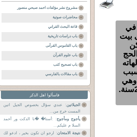
مشروع نشر مؤلفات احمد صبحي منصور
محاضرات صوتية
 في
قاعة البحث القراني
ى بيت
باب دراسات تاريخية
ات. لكن
باب القاموس القرآنى
الحج
باب علوم القرآن
هاته
باب تصحيح كتب
سبب
باب مقالات بالفارسي
 وهي
في سن يقارب 55 سنة وكل ابنائها فوق 25سنة.
فاسألوا اهل الذكر
الجيلاتين
: عندي سؤال بخصوص الجيل اتين
المست خرج من...
يأجوج ومأجوج
: :أستا� �نا الدكت ور أحمد
السلا م عليكم...
نتيجة الامتحان
: ارجو ان تكون بخير ، ادعو لك