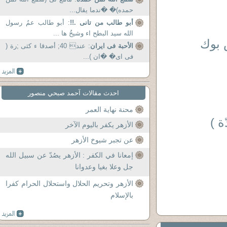
حمده)� �ندما يقال...
أبو طالب من تانى .!!
: أبو طالب عمُ رسول
الله سيد البطح اء وشيخُ ها ...
 بوك
الأحبة فى ايران
: عند 40; أصدقا ء کثی ;رة (
فی ای� �ان )...
احدث مقالات آحمد صبحي منصور
محنة نهاية العمر
ة )
الأزهر يكفر باليوم الآخر
عن تجبر شيوخ الأزهر
إمعانا في الكفر : الأزهر يصُدّ عن سبيل الله
جل وعلا بغيا وعدوانا
الأزهر وتحريم الحلال واستحلال الحرام كفرا
بالإسلام