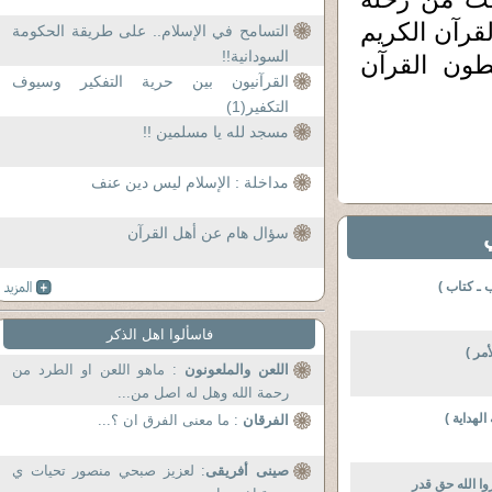
قرآن الكريم
التسامح في الإسلام.. على طريقة الحكومة
السودانية!!
عطون القرآن
القرآنيون بين حرية التفكير وسيوف
التكفير(1)
مسجد لله يا مسلمين !!
مداخلة : الإسلام ليس دين عنف
سؤال هام عن أهل القرآن
 ـ كتاب )
فاسألوا اهل الذكر
مر )
اللعن والملعونون
: ماهو اللعن او الطرد من
رحمة الله وهل له اصل من...
لهداية )
الفرقان
: ما معنى الفرق ان ؟...
صينى أفريقى
: لعزيز صبحي منصور تحيات ي
ا الله حق قدر