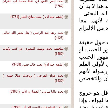
بحث أيمن اللمع عن لفظ محمد فى القرآن
هذا لا بد أن
{8767}
 البحثى .
(ماهية جنة آدم ) بحث صلاح النجار {4731}
 لأنهما معا
 من الالتزام
بحث رضا عبد الرحمن ( هل يغفر الله تعالى
{4126}
ب حول حقيقة
ور الحبيب أو
مناقشة بحث يوسف المصرى عن كتب وكتاب
{3489}
هور الحبيب
 لأولى العلم
(ماهية جنة آدم) بحث خالد حسن {3459}
سوله لأنهم
بحث فؤاد القزحى ( ووجدك ضالا فهدى )
شأن والتخصص
{3439}
بحث داليا سامى ( القضاء و الأمر ) {3365}
أقل هو خروج
لهواه . وإذا
ية فهو فريضة
إعلان إفتتاح قاعة البحث القرآنى {3303}