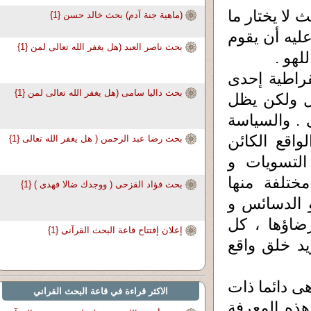
 لا يختار ما
(ماهية جنة آدم) بحث خالد حسن {1}
عليه أن يقوم
بحث ناصر العبد (هل يغفر الله تعالى لمن {1}
لهو .
راطية إحدى
بحث داليا سامى (هل يغفر الله تعالى لمن {1}
ل ولكن يظل
 . والسياسة
اقع الكائن
بحث رضا عبد الرحمن ( هل يغفر الله تعالى {1}
التسويات و
ختلفة منها
بحث فؤاد القزحى ( ووجدك ضالا فهدى ) {1}
و الدسائس و
ضاؤها ، كل
إعلان إفتتاح قاعة البحث القرآنى {1}
يد خلق واقع
ى دائما ذات
الاكثر قراءة في قاعة البحث القراني
هذه المعرفة