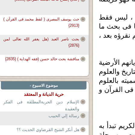
ن ، ليس فقط
حث يوسف المصرى ( لفظ محمد فى القرآن )
ا فى بحث ما
{2913}
نقرؤه بعد ،
بحث ناصر العبد (هل يغفر الله تعالى لمن
{2876}
مناقشة بحث خالد حسن (فقه الهداية ) {2835}
انهم الأرضية
ريخ والعلوم
ميته بالعلوم
موضوع الاسبوع -
 فى القرآن و
حرية الديانة و المعتقد
الإسلام دين الحريةالمطلقة فى الفكر
والعقيدة
رسالة إلي الحبيب
كريم تبدأ به
هل أنكر الشيخ القرضاوي الحديث ؟؟
جت من رحلة