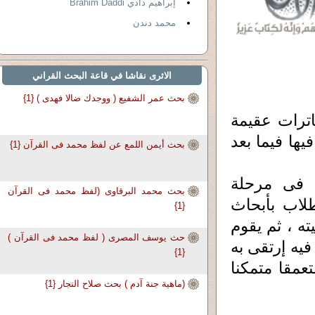
إبراهيم دادي Brahim Daddi
محمد دندن
الاثرى نقاشا في قاعة البحث القراني
بحث عمر الشفيع ( ووجدك ضالا فهدى ) {1}
ترات عقيمة
ها فيما بعد
بحث أيمن اللمع عن لفظ محمد فى القرآن {1}
 فى مرحلة
بحث محمد البرقاوى (لفظ محمد فى القرآن
طلاب بأبحاث
{1}
ه ، ثم يقوم
حث يوسف المصرى ( لفظ محمد فى القرآن )
فيه إرتقى به
{1}
عمقا متمكنا
(ماهية جنة آدم ) بحث صلاح النجار {1}