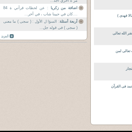
مر ة اخري اجد...
اضافة من زكريا
: عن لحظات قرآني ة 84
....كان في حيينا شاب ، في آخر...
ا فهدى )
أربعة أسئلة
: السؤا ل الأول : ( سجى ) ما معنى
( سجى ) فى قوله جل...
ر الله تعالى
 تعالى لمن
نجار
مد فى القرآن