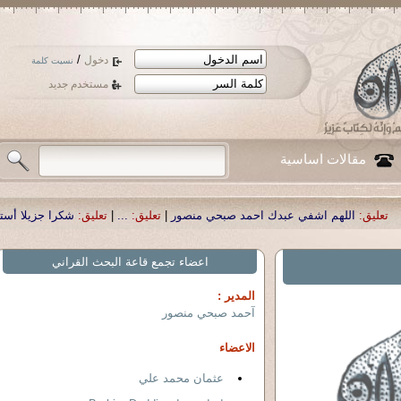
/
دخول
نسيت كلمة
مستخدم جديد
مقالات اساسية
شفي عبدك احمد صبحي منصور
|
تعليق:
...
|
تعليق:
شكرا جزيلا أستاذ حمد الحمد .أكرم
اعضاء تجمع قاعة البحث القراني
المدير :
آحمد صبحي منصور
الاعضاء
عثمان محمد علي