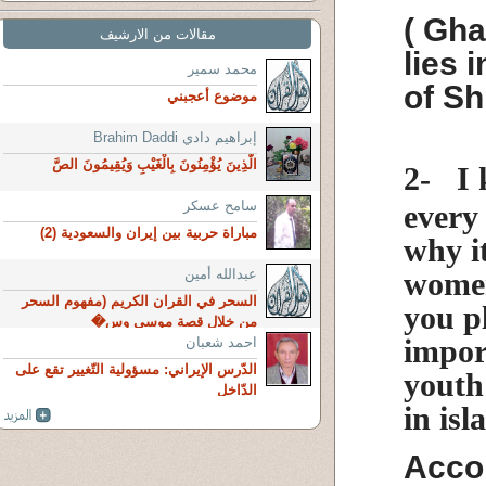
( Gha
مقالات من الارشيف
lies 
محمد سمير
of Sh
موضوع أعجبني
إبراهيم دادي Brahim Daddi
الَّذِينَ يُؤْمِنُونَ بِالْغَيْبِ وَيُقِيمُونَ الصَّ
2-
I 
سامح عسكر
every
مباراة حربية بين إيران والسعودية (2)
why i
women
عبدالله أمين
السحر في القران الكريم (مفهوم السحر
you pl
من خلال قصة موسى وس�
impor
احمد شعبان
الدّرس الإيراني: مسؤولية التّغيير تقع على
youth 
الدّاخل
in isl
Accor