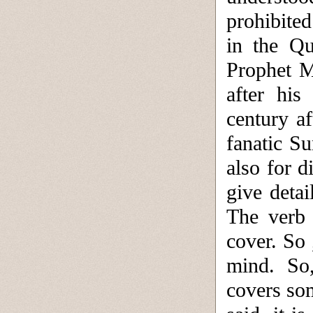
prohibite
in the Qu
Prophet M
after his
century af
fanatic S
also for d
give deta
The verb
cover. So 
mind. So,
covers so