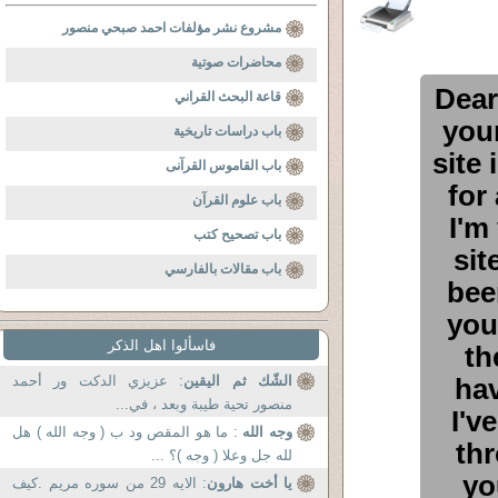
مشروع نشر مؤلفات احمد صبحي منصور
محاضرات صوتية
Dear
قاعة البحث القراني
you
باب دراسات تاريخية
site 
باب القاموس القرآنى
for
باب علوم القرآن
I'm
باب تصحيح كتب
sit
باب مقالات بالفارسي
bee
you
فاسألوا اهل الذكر
th
: عزيزي الدكت ور أحمد
الشّك ثم اليقين
hav
منصور تحية طيبة وبعد ، في...
I'v
وجه الله
: ما هو المقص ود ب ( وجه الله ) هل
thr
لله جل وعلا ( وجه )؟ ...
yo
يا أخت هارون
: الايه 29 من سوره مريم .كيف