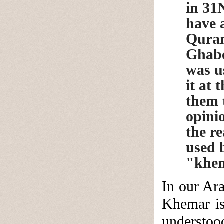
in 31
have a
Quran
Ghabe
was u
it at 
them t
opini
the r
used 
"khem
In our Ar
Khemar is 
understo