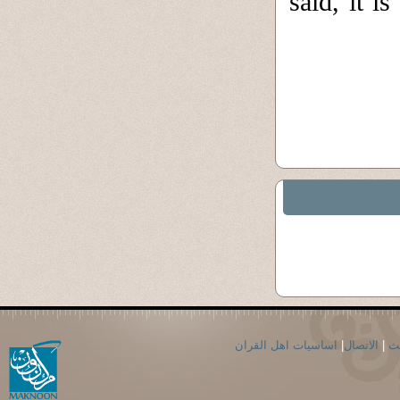
said, it i
اساسيات اهل القران
|
الاتصال
|
حث