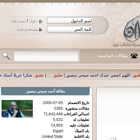
/
دخول
نسيت كلمة
مستخدم جديد
مقالات اساسية
شكرا جزيلا أستاذ حمد الحمد .أكرمكم الل .
تعليق:
|
...
تعليق:
|
 احمد صبحي منصور
بطاقة
آحمد صبحي منصور
2006-07-05
:
تاريخ الانضمام
5365
:
مقالات منشورة
71,843,446
:
اجمالي القراءات
5,532
:
تعليقات له
14,950
:
تعليقات عليه
Egypt
:
بلد الميلاد
United State
:
بلد الاقامة