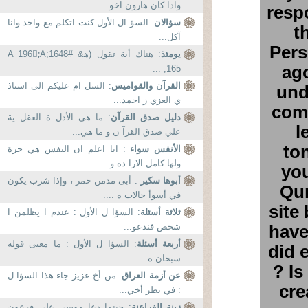
واذا كان هارون اخو...
resp
سؤالان
: السؤ ال الأول كنت اتكلم مع واحد وانا
t
آكل...
Pers
يومئذ
: هناك أية تقول (ﻫ& #1648;A 196;َA
ago
165; ...
القرآن والقواميس
: السل ام عليكم الى استاذ
und
ي العزي ز احمد...
comp
دليل صدق القرآن
: ما هي الأدل ة العقل ية
l
علي صدق القرآ ن و ما هي...
to
الأنفس سواء
: انا اعلم ان النفس هي حرة
ولها كامل الارا دة و...
you
أبوها سكير
: أبى مدمن خمر ، وإذا شرب يكون
Qur
في أسوأ حالات ه ....
site 
ثلاثة أسئلة
: السؤا ل الأول : عندم ا يظلمن ا
شخص فندعو...
have
أربعة أسئلة
: السؤا ل الأول : ما معنى قوله
did 
سبحان ه ...
? Is
عن أزمة العراق
: من أخ عزيز جاء هذا السؤا ل
cre
: في نظر أخي...
زينة الفراعنة
: حينما دعا موسى على فرعون