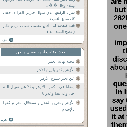
are 
وملإه وقال:� �بنا ...
but
شراء الرقيق
: لدي سؤال حيرني القرا ن جفف
282
كل منابع العبي د ...
one
قناة فضائية لنا
: أتابع بشغف حلقات برنام جكم
( فضح السلف ية )...
imp
t
احدث مقالات آحمد صبحي منصور
disc
محنة نهاية العمر
abou
الأزهر يكفر باليوم الآخر
عن تجبر شيوخ الأزهر
ques
إمعانا في الكفر : الأزهر يصُدّ عن سبيل الله
in 
جل وعلا بغيا وعدوانا
say 
الأزهر وتحريم الحلال واستحلال الحرام كفرا
used
بالإسلام
it a
them