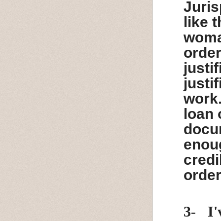
Juris
like 
woman
order
justi
justi
work.
loan 
docu
enoug
credi
order
3-
I