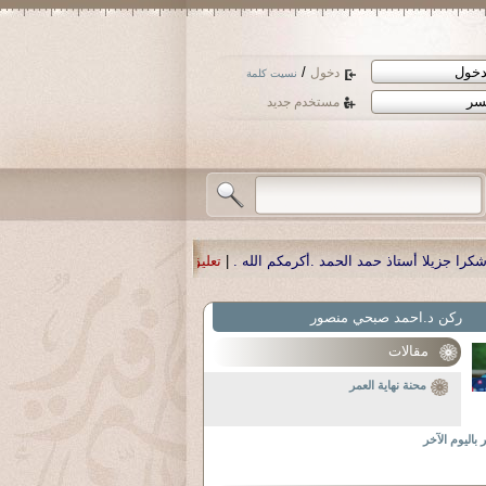
/
دخول
نسيت كلمة
مستخدم جديد
لحمد .أكرمكم الله .
|
تعليق:
نسأل الله تعالى أن يمن بالشفاء لوالدنا العزيز الدك
ركن د.احمد صبحي منصور
مقالات
ول السيد يشعل معركة داخل الحزب الديمقراطي
حول مستقبل اليسار الأمريكي
محنة نهاية العمر
 باليوم الآخر