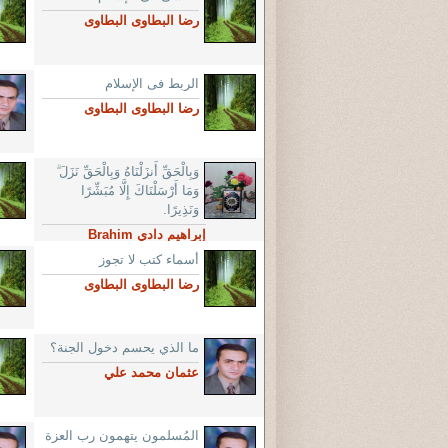
رضا البطاوى البطاوى
الربط فى الإسلام
رضا البطاوى البطاوى
وَبِالْحَقِّ أَنزَلْنَاهُ وَبِالْحَقِّ نَزَلَ ۗ
وَمَا أَرْسَلْنَاكَ إِلَّا مُبَشِّرًا
وَنَذِيرًا.
إبراهيم دادي Brahim
Daddi
أسماء كتب لا تجوز
رضا البطاوى البطاوى
ما الذي يحسم دخول الجنة؟
عثمان محمد علي
المُسلمون يتهمون رب العزة