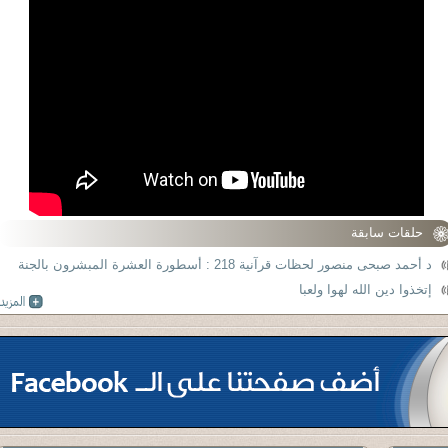
حلقات سابقة
د أحمد صبحى منصور لحظات قرآنية 218 : أسطورة العشرة المبشرون بالجنة
إتخذوا دين الله لهوا ولعبا