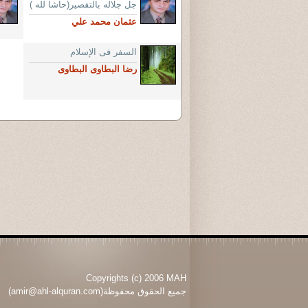
جل جلاله بالتقصير(حاشا لله )
عثمان محمد علي
السفر فى الإسلام
رضا البطاوى البطاوى
Copyrights (c) 2006 MAH
جميع الحقوق محفوظة(amir@ahl-alquran.com)