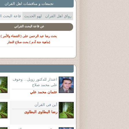
تجمعات و مناقشات اهل القران
رواق اهل القران
لهو الحديث
قاعة البحث ال
عن رواق اهل القران
مناقشة القران و كفي
بداية الرد
هل كان النبي (ص) يقرأ ويكتب؟
اعتذار للدكتور زويل... وخوف
على محمد صلاح
عثمان محمد علي
أين فى القرآن
رضا البطاوى البطاوى