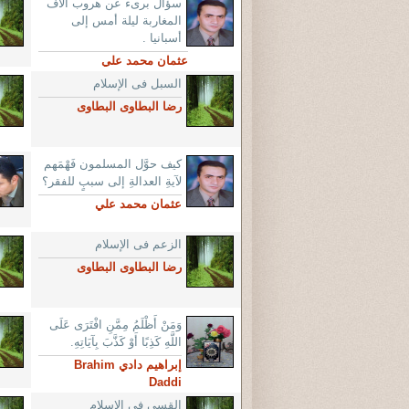
سؤال برىء عن هروب ألاف
المغاربة ليلة أمس إلى
أسبانيا .
عثمان محمد علي
السبل فى الإسلام
رضا البطاوى البطاوى
كيف حوَّل المسلمون فَهْمَهم
لآيةِ العدالةِ إلى سببٍ للفقر؟
عثمان محمد علي
الزعم فى الإسلام
رضا البطاوى البطاوى
وَمَنْ أَظْلَمُ مِمَّنِ افْتَرَى عَلَى
اللَّهِ كَذِبًا أَوْ كَذَّبَ بِآيَاتِهِ.
إبراهيم دادي Brahim
Daddi
القسى فى الإسلام