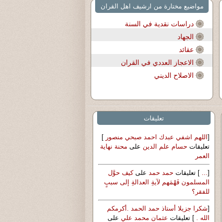
مواضيع مختارة من ارشيف اهل القران
دراسات نقدية في السنة
الجهاد
عقائد
الاعجاز العددي في القران
الاصلاح الديني
تعليقات
[
اللهم اشفي عبدك احمد صبحي منصور
]
تعليقات
حسام علم الدين
على
محنة نهاية
العمر
[
...
] تعليقات
حمد حمد
على
كيف حوَّل
المسلمون فَهْمَهم لآيةِ العدالةِ إلى سببٍ
للفقر؟
[
شكرا جزيلا أستاذ حمد الحمد .أكرمكم
الله .
] تعليقات
عثمان محمد علي
على