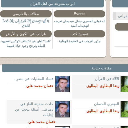
ابواب متنوعة من اهل القران
Events
مقالات بالفارسي
قراني
الحقوقي المصري جمال عيد يعلن تعرضه
يَا أَيُّهَا الإِنسَانُ إِنَّكَ كَادِحٌ إِلَى رَبِّكَ كَدْحاً
لتهديدات أمنية
فَمُلاقِ
تصحيح كتب
غرائب فى الكون و الأرض
جذور الارهاب فى العقيدة الوهابية
"ناسا" تعلن عن اكتشاف كوكبين تغطيهما
المياه وترجح وجود حياة عليهما
http://arabic.rt.com/news/613533
مقالات حديثة
الآلاء فى القرآن
فساد المحليات في مصر .
رضا البطاوى البطاوى
عثمان محمد علي
العبقرى الحسان
حادث سفينة الغاز في
دمياط... أسئلة تبحث عن
رضا البطاوى البطاوى
إجابات
عثمان محمد علي