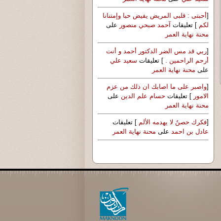
[
أحبتى : قلبى المريض يفيض حبا وإمتنانا
لكم
] تعليقات
آحمد صبحي منصور
على
محنة نهاية العمر
[
ربي قد مس الضر الدكتور أحمد و أنت
أرحم الراحمين .
] تعليقات
سعيد علي
على
محنة نهاية العمر
[
واصبر على ما اصابك ان ذلك من عزم
الامور
] تعليقات
حسام علم الدين
على
محنة نهاية العمر
[
فكرك حصنٌ لا يهدمه الألم
] تعليقات
عادل بن احمد
على
محنة نهاية العمر