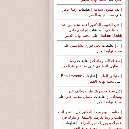
[
ألف مليون سلامة
] تعليقات
رضا عامر
على
محنة نهاية العمر
[
أخي الحبيب الدكتور أحمد تحية من عند
الله عليكم،
] تعليقات
إبراهيم دادي
Brahim Daddi
على
محنة نهاية العمر
[
...
] تعليقات
يحي فوزي نشاشبي
على
محنة نهاية العمر
[
شفاك الله وعافاك
] تعليقات
رضا
البطاوى البطاوى
على
محنة نهاية العمر
[
تمنياتي القلبية
] تعليقات
Ben Levante
على
محنة نهاية العمر
[
كل سنة وحضرتك طيب وبألف خير
وسعادة.
] تعليقات
عثمان محمد علي
على
محنة نهاية العمر
[
بمناسبة يوم ميلاد الدكتور:كل سنة و انت
طيب و ربنا يكرمك بالشفاء و يبارك في
عمرك و يجزيك خير الجزاء .
] تعليقات
سعيد علي
على
محنة نهاية العمر