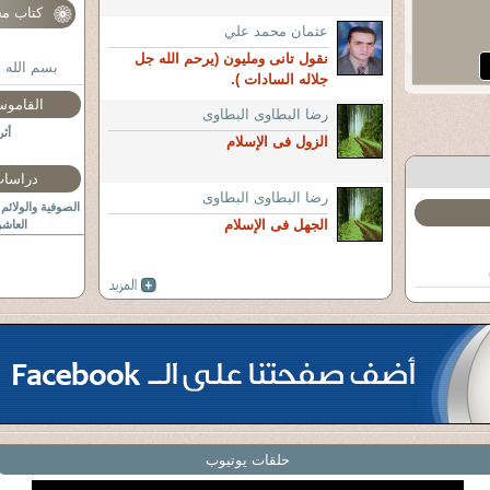
كتاب مخ
عثمان محمد علي
نقول تانى ومليون (يرحم الله جل
بسم الله 
جلاله السادات ).
c/main.php
 قسم شرطة
القاموس
رضا البطاوى البطاوى
رلس أسامة
أثر
الزول فى الإسلام
دراسات
رضا البطاوى البطاوى
الصوفية والولائ
الجهل فى الإسلام
العاشر
ءة المقالات :
حلقات يوتيوب