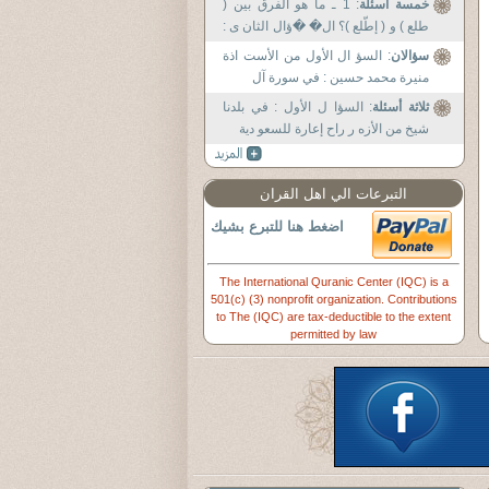
خمسة أسئلة
: 1 ـ ما هو الفرق بين (
طلع ) و ( إطّلع )؟ ال� �ؤال الثان ى :
ـ من هم
سؤالان
: السؤ ال الأول من الأست اذة
منيرة محمد حسين : في سورة آل
ثلاثة أسئلة
: السؤا ل الأول : في بلدنا
شيخ من الأزه ر راح إعارة للسعو دية
التبرعات الي اهل القران
اضغط هنا للتبرع بشيك
The International Quranic Center (IQC) is a
501(c) (3) nonprofit organization. Contributions
to The (IQC) are tax-deductible to the extent
permitted by law