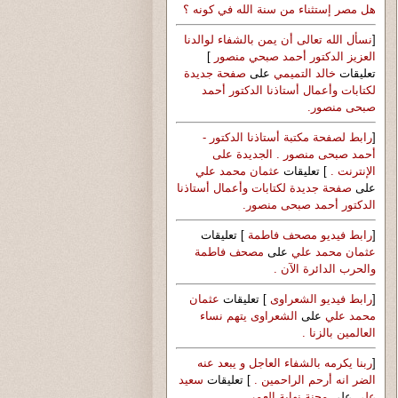
هل مصر إستثناء من سنة الله في كونه ؟
[
نسأل الله تعالى أن يمن بالشفاء لوالدنا
العزيز الدكتور أحمد صبحي منصور
]
تعليقات
خالد التميمي
على
صفحة جديدة
لكتابات وأعمال أستاذنا الدكتور أحمد
صبحى منصور.
[
رابط لصفحة مكتبة أستاذنا الدكتور -
أحمد صبحى منصور . الجديدة على
الإنترنت .
] تعليقات
عثمان محمد علي
على
صفحة جديدة لكتابات وأعمال أستاذنا
الدكتور أحمد صبحى منصور.
[
رابط فيديو مصحف فاطمة
] تعليقات
عثمان محمد علي
على
مصحف فاطمة
والحرب الدائرة الآن .
[
رابط فيديو الشعراوى
] تعليقات
عثمان
محمد علي
على
الشعراوى يتهم نساء
العالمين بالزنا .
[
ربنا يكرمه بالشفاء العاجل و يبعد عنه
الضر انه أرحم الراحمين .
] تعليقات
سعيد
علي
على
محنة نهاية العمر