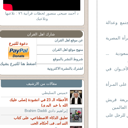
د أحمد صبحى منصور لحظات قرآنية ٧٦ : تلاعبها
وتلاعبك
تمع وعدالة
شارك اهل القران
لمرأة المصرية
عن موقع اهل القران
دعوة للتبرع
منهج موقع اهل القران
ودية ...
شروط النشر بالموقع
اضغط هنا للتبرع بشيك
لأخــوان في
اشترك بالنشرة الاكترونية
مقالات من الارشيف
 على المـرأة
خميس السليطي
ذبا (14) شريعة قريش
الأخطاء الـ 23 في انشودة (صلى عليك
الله يا خير الورى)
لعالمين
إبراهيم دادي Brahim Daddi
 للرجل على
تعليق الذكاء الاصطناعي، على كتاب
النبراس في أحكام الحي