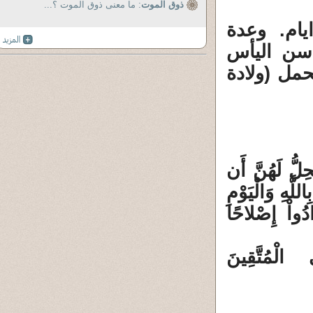
ذوق الموت
: ما معنى ذوق الموت ؟...
مختصر عدة الأرملة 4 اشهر و10 ايام. وعدة
عد سن اليأس
حمل (ولادة
حِلُّ لَهُنَّ أَن
لَّهِ وَالْيَوْمِ
ادُواْ إِصْلاحًا
الْمُتَّقِينَ