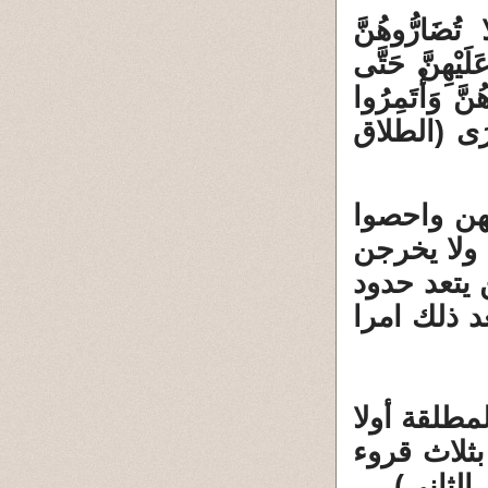
تُضَارُّوهُنَّ
لَيْهِنَّ حَتَّى
نَّ وَأْتَمِرُوا
ُخْرَى (الطلاق
تهن واحصوا
 ولا يخرجن
 يتعد حدود
د ذلك امرا
مطلقة أولا
بثلاث قروء
لثاني).