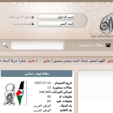
/
دخول
نسيت كلمة
مستخدم جديد
مقالات اساسية
حمد صبحي منصور
|
تعليق:
...
|
تعليق:
شكرا جزيلا أستاذ حمد الحمد .أكرمكم الله .
|
ت
بطاقة
إيهاب عباسي
تاريخ الانضمام
:
2007-07-15
مقالات منشورة
:
13
اجمالي القراءات
:
546,985
تعليقات له
:
48
تعليقات عليه
:
83
بلد الميلاد
:
الوطن العربي
بلد الاقامة
:
الوطن العربي