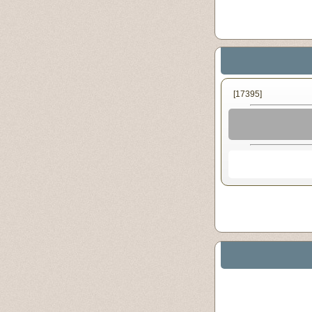
[17395]