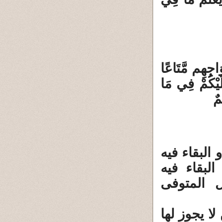
وَاجِهِم مَّتَاعًا
لَيْكُمْ فِي مَا
مٌ
البقاء فيه
رت البقاء فيه
 المتوفى
ا يجوز لها