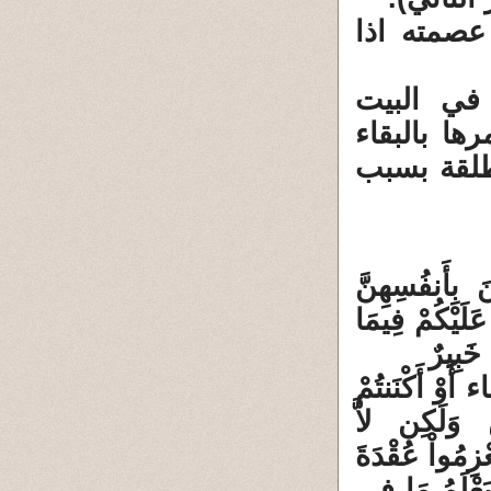
عصمته اذا
في البيت
ها بالبقاء
طلقة بسبب
َ بِأَنفُسِهِنَّ
عَلَيْكُمْ فِيمَا
خَبِيرٌ
 أَوْ أَكْنَنتُمْ
َ وَلَكِن لاَّ
عْزِمُواْ عُقْدَةَ
َ يَعْلَمُ مَا فِي