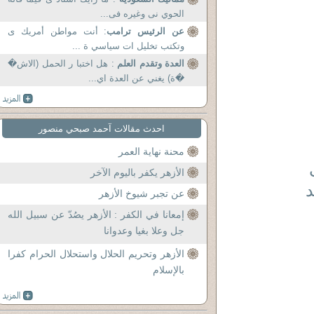
الحوي نى وغيره فى...
عن الرئيس ترامب
: أنت مواطن أمريك ى
وتكتب تخليل ات سياسي ة ...
العدة وتقدم العلم
: هل اختبا ر الحمل (الاش�
�ة) يغني عن العدة اي...
احدث مقالات آحمد صبحي منصور
محنة نهاية العمر
الأزهر يكفر باليوم الآخر
د
عن تجبر شيوخ الأزهر
إمعانا في الكفر : الأزهر يصُدّ عن سبيل الله
جل وعلا بغيا وعدوانا
الأزهر وتحريم الحلال واستحلال الحرام كفرا
بالإسلام