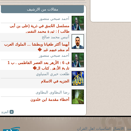
مقالات من الارشيف
آحمد صبحي منصور
مسلسل الحُمق في ذرية (على بن أبى
طالب ) : ثورة محمد النفس
أنيس محمد صالح
أيهما أكثر طغيانا وبطشا ... الملوك العرب
أم مشرعيهم غير �
آحمد صبحي منصور
ف 6 : الأزهر بعد العصر الفاطمى . ب 1
تاريخ الأزهر. كتاب ال�
طلعت خيري المنياوي
الجزيه في الاسلام
رضا البطاوى البطاوى
أخطاء مقدمة ابن خلدون
حث
|
الاتصال
|
اساسيات اهل القران