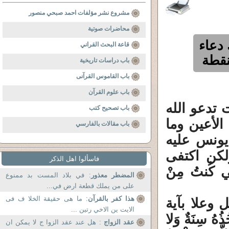
مشروع نشر مؤلفات احمد صبحي منصور
محاضرات صوتية
 دعاء
قاعة البحث القراني
نقطة
باب دراسات تاريخية
باب القاموس القرآنى
باب علوم القرآن
 تدعو الله
باب تصحيح كتب
الأعين وما
باب مقالات بالفارسي
يونس عليه
لكن اكتفى
فاسألوا اهل الذكر
ِي كُنتُ مِنْ
المضطر معذور
: في بلاد المست بد ممنوع
على من يملك قطعة ارض في...
هذا كفر بالقرآن
: ما هى حقيقة الخلا ف فى
وعلا بآية
الايت ين الاخي رتين ...
ُذُهُ سِنَةٌ وَلا
عقد الزواج
: هل عند عقد الزوا ج لا يمكن ان