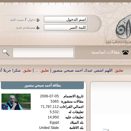
/
دخول
نسيت كلمة
مستخدم جديد
مقالات اساسية
م اشفي عبدك احمد صبحي منصور
|
تعليق:
...
|
تعليق:
شكرا جزيلا أستاذ حمد الحمد 
بطاقة
آحمد صبحي منصور
تاريخ الانضمام
:
2006-07-05
مقالات منشورة
:
5365
اجمالي القراءات
:
71,787,112
تعليقات له
:
5,532
تعليقات عليه
:
14,950
بلد الميلاد
:
Egypt
بلد الاقامة
:
United State