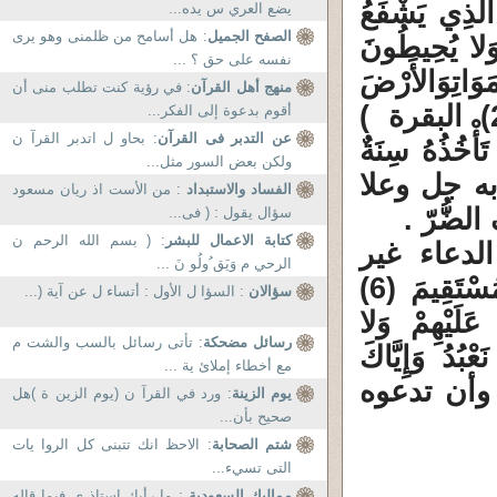
َّذِي يَشْفَعُ
يضع العري س يده...
الصفح الجميل
: هل أسامح من ظلمنى وهو يرى
مْ وَلا يُحِيطُونَ
نفسه على حق ؟ ...
وَاتِ
وَالأَرْضَ
منهج أهل القرآن
: في رؤية كنت تطلب منى أن
وَلا يَئُودُهُ حِفْظُهُمَا وَهُوَ الْعَلِيُّ الْعَظِيمُ (255) البقرة )
أقوم بدعوة إلى الفكر...
عن التدبر فى القرآن
: بحاو ل اتدبر القرآ ن
ذُهُ سِنَةٌ
ولكن بعض السور مثل...
 به جل وعلا
الفساد والاستبداد
: من الأست اذ ريان مسعود
ضُّرّ .
سؤال يقول : ( فى...
كتابة الاعمال للبشر
: ( بسم الله الرحم ن
لدعاء غير
الرحي م وَيَق ُولُو نَ ...
المباشر . الدعاء المباشر (اهْدِنَا الصِّرَاطَ الْمُسْتَقِيمَ (6)
سؤالان
: السؤا ل الأول : أتساء ل عن آية (...
َلَيْهِمْ وَلا
رسائل مضحكة
: تأتى رسائل بالسب والشت م
عْبُدُ وَإِيَّاكَ
مع أخطاء إملائ ية ...
ء ، وأن تدعوه
يوم الزينة
: ورد في القرآ ن (يوم الزين ة )هل
صحيح بأن...
شتم الصحابة
: الاحظ انك تتبنى كل الروا يات
التى تسيء...
مماليك السعودية
: ما رأيك استاذ ى فيما قاله