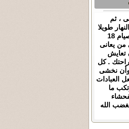
ى ، ثم
لنهار طويلا
كما يحدث هناك فى الصيف ـ وبحيث يكون صعبا الصيام 18
 من يعانى
 تعايش
احتك . كل
 وأن نخشى
عل العبادات
تكب ما
فحشاء
يغضب الله