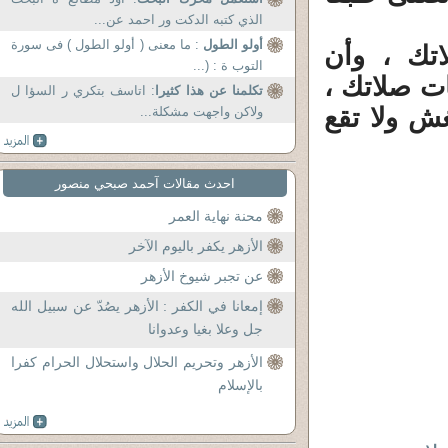
الذي كتبه الدكت ور احمد عن...
أولو الطول
: ما معنى ( أولو الطول ) فى سورة
اتك ، وأن
التوب ة : (...
ت صلاتك ،
تكلمنا عن هذا كثيرا
: اتاسف بتكري ر السؤا ل
غش ولا تقع
ولاكن واجهت مشكلة...
احدث مقالات آحمد صبحي منصور
محنة نهاية العمر
الأزهر يكفر باليوم الآخر
عن تجبر شيوخ الأزهر
إمعانا في الكفر : الأزهر يصُدّ عن سبيل الله
جل وعلا بغيا وعدوانا
الأزهر وتحريم الحلال واستحلال الحرام كفرا
بالإسلام