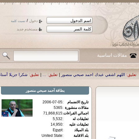
/
دخول
نسيت كلمة
مستخدم جديد
مقالات اساسية
بدك احمد صبحي منصور
|
تعليق:
...
|
تعليق:
شكرا جزيلا أستاذ حمد الحمد .أكرمكم ال
بطاقة
آحمد صبحي منصور
تاريخ الانضمام
:
2006-07-05
مقالات منشورة
:
5365
اجمالي القراءات
:
71,868,615
تعليقات له
:
5,532
تعليقات عليه
:
14,950
بلد الميلاد
:
Egypt
بلد الاقامة
:
United State