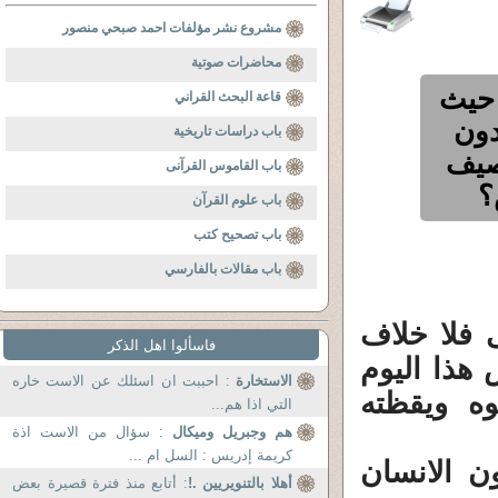
مشروع نشر مؤلفات احمد صبحي منصور
محاضرات صوتية
 حيث
قاعة البحث القراني
دون
باب دراسات تاريخية
صيف
باب القاموس القرآنى
؟
باب علوم القرآن
باب تصحيح كتب
باب مقالات بالفارسي
 فلا خلاف
فاسألوا اهل الذكر
ى أساس هذا اليوم
الاستخارة
: احببت ان اسئلك عن الاست خاره
ه ويقظته
التي اذا هم...
هم وجبريل وميكال
: سؤال من الاست اذة
كريمة إدريس : السل ام ...
ن الانسان
أهلا بالتنويريين .!
: أتابع منذ فترة قصيرة بعض