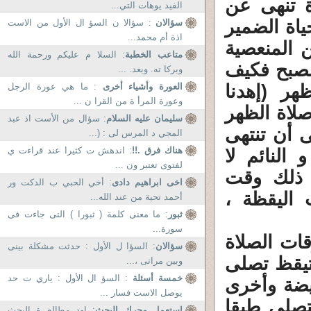
ة تنهى عن
الفيد يوهات التي...
ياة الضمير
سؤالان
: سؤالا ن السؤ ال الأول من الاست
اذة أم محمد...
 المنعصية
متاعب الخطبة
: السلا م عليكم ورحمة الله
الصبح فكيف
وبركا ته. وبعد. ...
ر (إهدنا
العورة وأشياء أخرى
: ما هي عورة الرجل
وعورة المرأ ة من القرا ن ...
لاة الظهر
سليمان عليه السلام
: سؤال من الأست اذ عبد
 أن تنتهى
المجي د المرس لى : (...
هناك فرق .!!
: اندهش ت كثيرا عند قراءت ي
النائم لا
لفتوى تعتبر ون ...
 ذلك وقت
اخى ابراهيم دادى
: أخي الحبي ب الدكت ور
 اليقظة ،
أحمد تحية من عند الله...
ثبور
: ما معنى كلمة ( ثبورا ) التى جاءت فى
سورة...
ات الصلاة
سؤالان
: السؤا ل الأول : حدثت مشكلة بينى
تيقظ تصلى
وبين مراتى ،...
خمسة أسئلة
: السؤ ال الأول : ياري ت حد
يضة وأخرى
يوصل الاست فسار ...
تصلى طبقا
استعمل محرك البحث
: اود مطالع ة البحث