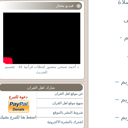
ى الصلاة
فيديو مختار
ى
 -
د أحمد صبحى منصور لحظات قرأنية ٥٤ : تقسيم
الحديث
يم –
شارك اهل القران
عن موقع اهل القران
دعوة للتبرع
يم –
منهج موقع اهل القران
شروط النشر بالموقع
يم –
اضغط هنا للتبرع بشيك
اشترك بالنشرة الاكترونية