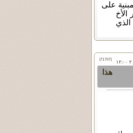
بنية على
الأخ
الذي
[71707]
في الأربعاء ٠١ - مايو - ٢٠١٣ ١٢:٠٠
هذا