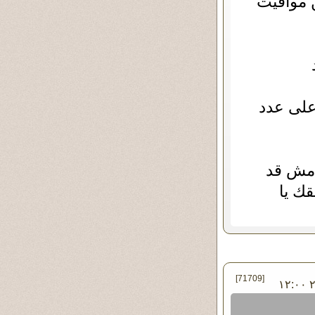
ن مواقيت
د
على عدد
 مش قد
قك يا
[71709]
في الأربعاء ٠١ - مايو - ٢٠١٣ ١٢:٠٠