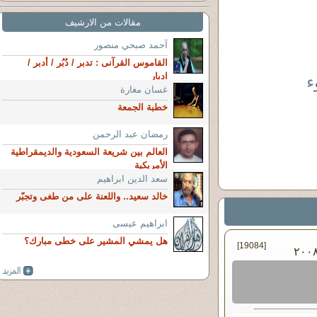
مقالات من الارشيف
آحمد صبحي منصور
القاموس القرآنى : تدبر / دُبُر / أدبر /
ادبار
ء
غسان مغارة
خطبة الجمعة
رمضان عبد الرحمن
العالم بين شريعة السعودية والديمقراطية
الأمريكية
سعد الدين ابراهيم
خالد سعيد.. واللعنة على من طغى وتجبّر
ابراهيم عيسى
هل يمشي المشير على خطى مبارك؟
[19084]
الثلاثاء ٢٥ - مارس - ٢٠٠٨