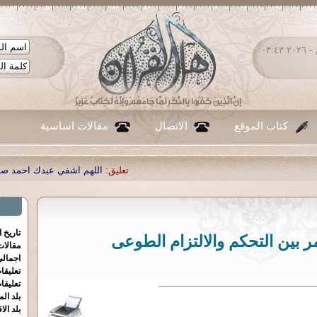
السبت ٠٨ - أغسطس - ٢٠٢٦ ٠٣:٤٣
كتاب الموقع
الاتصال
مقالات اساسية
تعليق:
اللهم اشفي عبدك احمد صبحي منصور
|
تعليق:
...
|
تعليق:
ش
تاريخ 
ر بين التحكم والالتزام الطوعى
مقالا
اجمالي
تعليقا
تعليقا
بلد الم
بلد الا