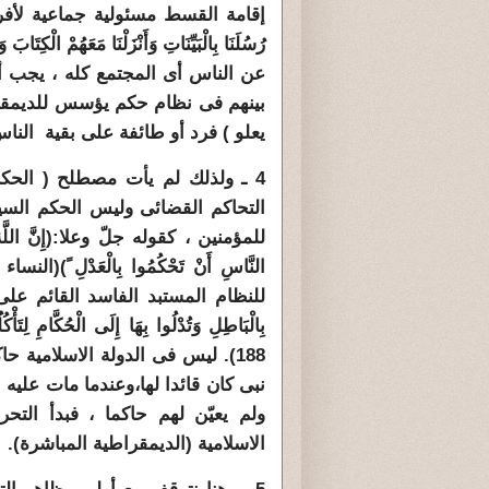
إقامة القسط مسئولية جماعية لأفراد الأ
عن الناس أى المجتمع كله ، يجب أ
بينهم فى نظام حكم يؤسس للديمقراط
يعلو ) فرد أو طائفة على بقية النا
4 ـ ولذلك لم يأت مصطلح ( الحكم
التحاكم القضائى وليس الحكم السي
للمؤمنين ، كقوله جلّ وعلا:(إِنَّ اللَّهَ يَأْمُر
للنظام المستبد الفاسد القائم على الرشو
بِالْبَاطِلِ وَتُدْلُوا بِهَا إِلَى الْحُكَّامِ لِتَأ
188). ليس فى الدولة الاسلامية
نبى كان قائدا لها،وعندما مات علي
ولم يعيّن لهم حاكما ، فبدأ التح
الاسلامية (الديمقراطية المباشرة).