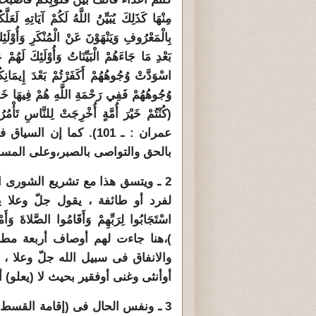
مِنْهَا كَذَلِكَ يُبَيِّنُ اللَّهُ لَكُمْ آيَاتِهِ لَعَل
بِالْمَعْرُوفِ وَيَنْهَوْنَ عَنْ الْمُنْكَرِ وَأُوْلَ
بَعْدِ مَا جَاءَهُمْ الْبَيِّنَاتُ وَأُوْلَئِكَ لَهُم
اسْوَدَّتْ وُجُوهُهُمْ أَكَفَرْتُمْ بَعْدَ إِيمَانِك
وُجُوهُهُمْ فَفِي رَحْمَةِ اللَّهِ هُمْ 
(كُنْتُمْ خَيْرَ أُمَّةٍ أُخْرِجَتْ لِلنَّاسِ تَأْمُ
عمران : ـ 101). كما 
بالحق والتواصى بالصبر،وعلى المسا
2 ـ ويتسق هذا مع تشريع الشورى ا
لفرد أو طائفة ، يقول جلّ وعلا يص
)،هنا جاءت لهم أوصاف أربعة مطال
والانفاق فى سبيل الله جلّ وعلا ، 
أوأنثى وغنى أوفقير بحيث لا (يعلو) 
3 ـ ونفس الحال فى (إقامة القسط 