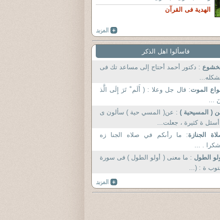
الهدية فى القرآن
فاسألوا اهل الذكر
لخشوع
: دكتور أحمد أحتاج إلى مساعد تك فى
كله...
واع الموت
: قال جل وعلا : ( أَلَم ْ تَرَ إِلَى الَّذ
نَ ...
 ( المسيحية )
: عن( المسي حية ) سألون ى
أسئل ة كثيرة ، جعلت...
اة الجنازة
: ما رأىكم في صلاه الجنا زه
كرا . ...
لو الطول
: ما معنى ( أولو الطول ) فى سورة
توب ة : (...