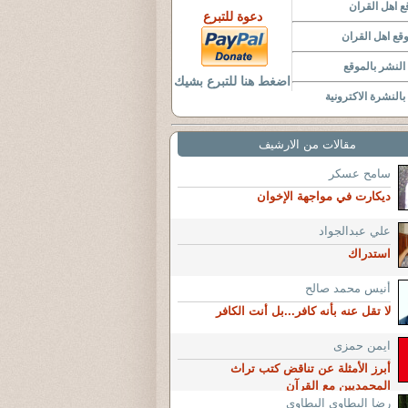
 اهل القران
دعوة للتبرع
قع اهل القران
لنشر بالموقع
اضغط هنا للتبرع بشيك
النشرة الاكترونية
مقالات من الارشيف
سامح عسكر
ديكارت في مواجهة الإخوان
علي عبدالجواد
استدراك
أنيس محمد صالح
لا تقل عنه بأنه كافر...بل أنت الكافر
ايمن حمزى
أبرز الأمثلة عن تناقض كتب تراث
المحمديين مع القرآن
رضا البطاوى البطاوى