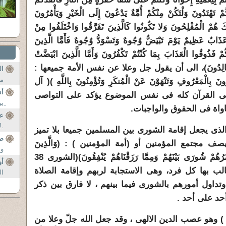
َّكُمْ تَهْتَدُونَ وَلْتَكُنْ مِنْكُمْ أُمَّةٌ يَدْعُونَ إِلَى الْخَيْرِ وَيَأْمُرُونَ
ئِكَ هُمْ الْمُفْلِحُونَ وَلا تَكُونُوا كَالَّذِينَ تَفَرَّقُوا وَاخْتَلَفُوا مِنْ
ْ عَذَابٌ عَظِيمٌ يَوْمَ تَبْيَضُّ وُجُوهٌ وَتَسْوَدُّ وُجُوهٌ فَأَمَّا الَّذِينَ
ُمْ فَذُوقُوا الْعَذَابَ بِمَا كُنْتُمْ تَكْفُرُونَ وَأَمَّا الَّذِينَ ابْيَضَّتْ
فِيهَا خَالِدُونَ)، الى أن يقول جل وعلا عن نفس الأمة جميعها :
ا
مش
رُونَ بِالْمَعْرُوفِ وَتَنْهَوْنَ عَنْ الْمُنكَرِ وَتُؤْمِنُونَ بِاللَّهِ )( آل
أن
إن السياق فى القرآن كله فى نفس الموضوع يؤكد على التواصى
ِي
واة فى الحقوق والواجبات.
عن
.!
لذى يجعل إقامة الشورى بين المسلمين جميعا بلا تميز
صل
ف مجتمع المؤمنين أو (أمة المؤمنين ) : (وَالَّذِينَ
وش
اسْتَجَابُوا لِرَبِّهِمْ وَأَقَامُوا الصَّلاةَ وَأَمْرُهُمْ شُورَى بَيْنَهُمْ وَمِمَّا رَزَقْنَاهُمْ يُنْفِقُونَ)(الشورى 38
أو
ب بها كل فرد، وهى الاستجابة لربهم وإقامة الصلاة
ال
وتداول أمورهم بالشورى فيما بينهم ، لا فارق بين ذكر
أحد على أحد .
) وهو عصب الدين الالهى ، وقد جعل الله جلّ وعلا من