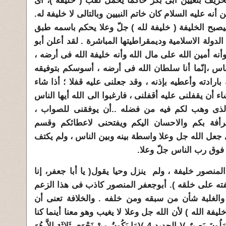
تحريف بتعيين أبى بكر حاكما يحمل لقب ( خليفة )، أى
أنه عليه السلام كان خاتم النبيين وبالتالى لا خليفة له.
يصبح الخليفة ( خليفة لله ) جلّ وعلا يحكم باسمه طبق
 الدولة الاسلامية وديمقراطيتها المباشرة . لقد أعلن أبو
نه أمين الله على مال الله وأنه خليفة الله فى أرضه ،
ناس ،إنّما أنا سلطان الله فى أرضه ، أسوسكم بتوفيقه
ارادته وأعطيه بإذنه ، وقد جعلنى عليه قفلا ؛ أذا شاء
ء أن يقفلنى عليه أقفلنى ، فارغبوا الى الله أيها الناس
لذى وهب لكم فيه من فضله ..أن يوفقنى للصواب ،
لرأفة بكم والاحسان اليكم ويفتحنى لاعطائكم وقسم
 جعل الله جل وعلا واسطة بينه وبين الناس ، ولم يكتف
 فوق رب الناس جلّ وعلا.
المنصور خليفة ، ولم ينزل وحيا يقول( يا أبا جعفر، إنا
ته على خلقه ). أبوجعفر المنصور كاذب فى هذا الزعم
الغلبة شأن من سبقه ومن خلفه . والخلافة تعنى أن
خليفة الله ) لأن الله جل وعلا لا يغيب وهو معنا أينما كنا
(وَهُوَ مَعَكُمْ أَيْنَ مَا كُنْتُمْ وَاللَّهُ بِمَا تَعْمَلُونَ بَصِيرٌ )( الحديد 4 )(مَا يَكُونُ مِنْ نَجْوَى ثَلاثَةٍ إِلاَّ هُوَ