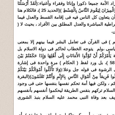
مة جميعا ذكورا وإناثا وفقراء وأغنياء:(لَقَدْ أَرْسَلْنَا
رُسُلَنَا بِالْبَيِّنَاتِ وَأَنْزَلْنَا مَعَهُمْ الْكِتَابَ وَالْمِيزَانَ لِيَقُومَ النَّاسُ بِالْقِسْطِ )(الحديد 25 )، فالكلام هنا
ن يتعاون كل الناس فيه فى إقامة القسط والعدل فيما
ية المباشرة والعدل المطلق بين الأفراد ، بحيث لا (
س.
 ) فى القرآن فى تعامل البشر فيما بينهم إلا بمعنى
اسى ،ولم يتوجه الخطاب لحاكم فى دولة الاسلام بل
ُكُمْ أَنْ تُؤَدُّوا الأَمَانَاتِ إِلَى أَهْلِهَا وَإِذَا حَكَمْتُمْ بَيْنَ
النَّاسِ أَنْ تَحْكُمُوا بِالْعَدْلِ ً)(النساء 58 )، بل ورد لفظ ( الحكام ) مرة واحدة فى إشارة
ة فى قوله جل وعلا:(وَلا تَأْكُلُوا أَمْوَالَكُمْ بَيْنَكُمْ
ْكُلُوا فَرِيقاً مِنْ أَمْوَالِ النَّاسِ بِالإِثْمِ وَأَنْتُمْ تَعْلَمُونَ)(البقرة
 حاكم ، ولكن فيها أمة تحكم نفسها بنفسها حتى فى وجود
ه السلام تركهم بنفس الطريقة ليحكموا أنفسهم بأنفسهم
ريف بعد وفاة النبى محمد عليه السلام بنبذ الشورى