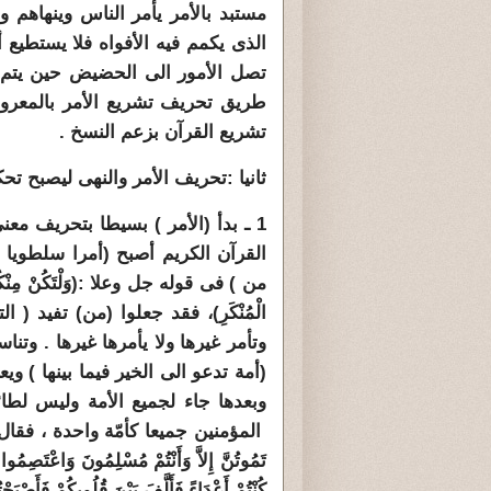
مستبد بالأمر يأمر الناس وينهاهم
الذى يكمم فيه الأفواه فلا يستطيع 
تصل الأمور الى الحضيض حين يتم ر
طريق تحريف تشريع الأمر بالمعروف
تشريع القرآن بزعم النسخ .
ثانيا :تحريف الأمر والنهى ليصبح ت
1 ـ بدأ (الأمر ) بسيطا بتحريف معن
القرآن الكريم أصبح (أمرا سلطويا 
من ) فى قوله جل وعلا :(وَلْتَكُنْ مِنْكُمْ أُمَّ
الْمُنْكَرِ)، فقد جعلوا (من) تفيد 
وتأمر غيرها ولا يأمرها غيرها . وتناس
(أمة تدعو الى الخير فيما بينها ) 
وبعدها جاء لجميع الأمة وليس لطائ
المؤمنين جميعا كأمّة واحدة ، فقال جل وعلا : (
تَمُوتُنَّ إِلاَّ وَأَنْتُمْ مُسْلِمُونَ وَاعْتَصِمُوا ب
كُنْتُمْ أَعْدَاءً فَأَلَّفَ بَيْنَ قُلُوبِكُمْ فَأَصْبَحْ