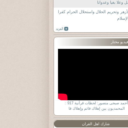
 وعلا بغيا وعدوانا
أزهر وتحريم الحلال واستحلال الحرام كفرا
لإسلام
يديو مختار
أحمد صبحى منصور: لحظات قرآنية 917 :
المحمديون بين إهلاك قائم وإهلاك قا
شارك اهل القران