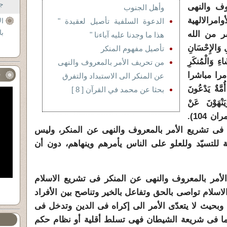
جل
وف والنهى
وأهل الجنوب
الالهية
الدعوة السلفية تأصيل لعقيدة "
ال
با
ر من الله
هذا ما وجدنا عليه آباءنا "
ِ وَالإِحْسَانِ
تأصيل مفهوم المنكر
اءِ وَالْمُنكَرِ
من تحريف الأمر بالمعروف والنهى
ء بلفظه أمرا مباشرا
ف
عن المنكر الى الاستبداد والتفرق
َةٌ يَدْعُونَ
بحثا عن محمد في القرآن [ 8 ]
يَنْهَوْنَ عَنْ
الْمُنْكَرِ وَأُوْلَئِكَ هُمْ الْمُفْلِحُونَ)(آل عمران 104).
ط فى تشريع الأمر بالمعروف والنهى عن المنكر، وليس
 للتسيّد وللعلو على الناس يأمرهم وينهاهم، دون أن
الأمر بالمعروف والنهى عن المنكر فى تشريع الاسلام
سلام تواصى بالحق وتفاعل بالخير وتناصح بين الأفراد
 وبحيث لا يتعدّى الأمر الى إكراه فى الدين وتدخل فى
أما فى شريعة الشيطان فهى تسلط أقلية أو نظام حكم