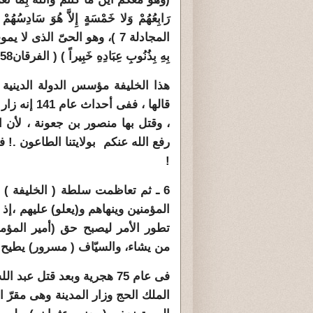
رَابِعُهُمْ وَلا خَمْسَةٍ إِلاَّ هُوَ سَادِسُهُمْ و
المجادلة 7 )، وهو الحىّ الذى لا يمو
بِهِ بِذُنُوبِ عِبَادِهِ خَبِيراً ) ( الفرقان58 ).
هذا الخليفة مؤسس الدولة الدينية
قالها ، ففى
، وقتل بها منصور بن جعونة ، لأن 
رفع الله
عنكم
بولايتنا الطاعون .! 
!
6 ـ ثم تعاظمت سلطة ( الخليفة ) ب
المؤمنين وينهاهم و(يعلو) عليهم ،إذ
تطور الأمر ليصبح حق (أمير المؤم
من يشاء، والسيّاف ( مسرور) يطيح با
فى عام 75 هجرية وبعد قتل ع
الملك الحج وزار المدينة وهى مقرّ 