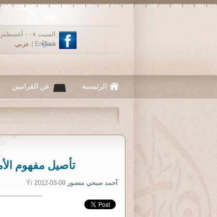
مساءً
English
|
عربي
الرئيسية
عن القرانيين
تأصيل مفهوم الأم
آحمد صبحي منصور
Ýí 2012-03-09