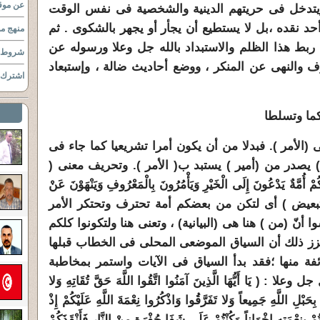
عن موقع
 ويتدخل فى حريتهم الدينية والشخصية فى نفس الوقت
أحد نقده ،بل لا يستطيع أن يجأر أو يجهر بالشكوى . ثم
منهج مو
بط هذا الظلم والاستبداد بالله جل وعلا ورسوله عن
شروط ا
 والنهى عن المنكر ، ووضع أحاديث ضالة ، وإستبعاد
اشترك ب
حكما وتسلطا
ى (الأمر ). فبدلا من أن يكون أمرا تشريعيا كما جاء فى
) يصدر من (أمير ) يستبد ب( الأمر ). وتحريف معنى (
ةٌ يَدْعُونَ إِلَى الْخَيْرِ وَيَأْمُرُونَ بِالْمَعْرُوفِ وَيَنْهَوْنَ عَنْ
( التبعيض ) أى لتكن من بعضكم أمة تحترف وتحتكر الأمر
وا أنّ (من ) هنا هى (البيانية) ، وتعنى هنا ولتكونوا كلكم
ويعزز ذلك أن السياق الموضعى المحلى فى الخطاب قبلها
فة منها ؛فقد بدأ السياق فى الآيات واستمر بمخاطبة
 يَا أَيُّهَا الَّذِينَ آمَنُوا اتَّقُوا اللَّهَ حَقَّ تُقَاتِهِ وَلا
ِحَبْلِ اللَّهِ جَمِيعاً وَلا تَفَرَّقُوا وَاذْكُرُوا نِعْمَةَ اللَّهِ عَلَيْكُمْ إِذْ
تُمْ بِنِعْمَتِهِ إِخْوَاناً وَكُنْتُمْ عَلَى شَفَا حُفْرَةٍ مِنْ النَّارِ فَأَنْقَذَكُمْ