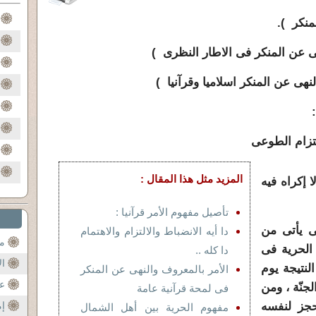
منكر ).
هى عن المنكر فى الاطار النظرى )
نهى عن المنكر اسلاميا وقرآنيا )
لتزام الطوعى
المزيد مثل هذا المقال :
 إكراه فيه
تأصيل مفهوم الأمر قرآنيا :
عى يأتى من
دا أيه الانضباط والالتزام والاهتمام
مح
 الحرية فى
دا كله ..
ال
لنتيجة يوم
الأمر بالمعروف والنهى عن المنكر
عن
جنّة ، ومن
فى لمحة قرآنية عامة
جز لنفسه
إم
مفهوم الحرية بين أهل الشمال