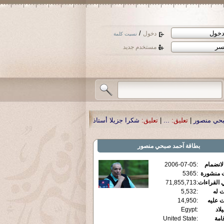
/
دخول
نسيت كلمة
مستخدم جديد
كرا جزيلا أستاذ حمد الحمد .أكرمكم الله .
|
تعليق:
نسأل الله تعالى أن يمن بالشفاء
بطاقة
آحمد صبحي منصور
الانضمام
:
2006-07-05
ت منشورة
:
5365
 القراءات
:
71,855,713
ت له
:
5,532
ت عليه
:
14,950
يلاد
:
Egypt
قامة
:
United State