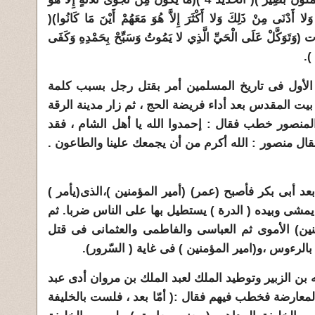
َلا أَدْنَى مِنْ ذَلِكَ وَلا أَكْثَرَ إِلاَّ هُوَ مَعَهُمْ أَيْنَ مَا كَانُوا)(
ت (وَتَوَكَّلْ عَلَى الْحَيِّ الَّذِي لا يَمُوتُ وَسَبِّحْ بِحَمْدِهِ وَكَفَى
 الأول فى تاريخ المسلمين أمر بقتل رجل بسبب كلمة
 أحداث عام 141 إنه زار بيت المقدس بعد أداء فريضة الحج ، ثم زار مدينة الرقة
المنصور خطب فقال : إحمدوا الله يا أهل الشام ، فقد
فقال منصور : الله أكرم من أن يجمعك علينا
والطاعون
.
عد أبى بكر فأصبح (عمر) (أمير المؤمنين )،الذى(يأمر )
 يمشى وبيده ( الدرة ) يستطيل بها على الناس ضربا. ثم
نين) الأموى ثم العباسى والفاطمى والعثمانى فى قتل
لرءوس ،و(امير المؤمنين ) فى غاية ( السّرور).
بد الله بن الزبير وتوطيد الملك لعبد الملك بن مروان أدى عبد
المعارضة فخطب فيهم فقال :( أمّا بعد ، فلست بالخليفة