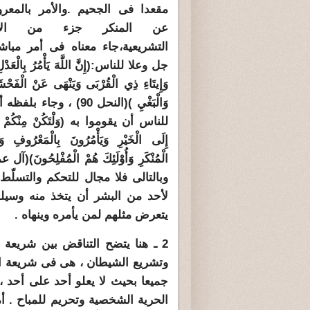
مقعدا فى الجحيم .والأمر بالمعر
عن المنكر جزء من الأوامر
التشريعية،جاء معناه فى أمر مباش
جل وعلا للناس:(إِنَّ اللَّهَ يَأْمُرُ بِالْعَدْل
وَإِيتَاءِ ذِي الْقُرْبَى وَيَنْهَى عَنْ الْفَحْشَ
وَالْبَغْيِ )(النحل 90) ، وجا
للناس أن يقوموا به (وَلْتَكُنْ مِنْكُمْ أُمّ
إِلَى الْخَيْرِ وَيَأْمُرُونَ بِالْمَعْرُوفِ وَ
وبالتالى فلا مجال للتحكم والتسلّ
لأحد من البشر أن يتخذ منه وسيلة
يتعرض مثلهم لمن يأمره وينهاه .
2 ـ هنا يتضح التناقض بين شريعة 
وتشريع الشيطان ، هى فى شريعة الا
جميعا بحيث لا يعلو أحد على أحد ،
الحرية الشخصية وتحريم للمباح . 