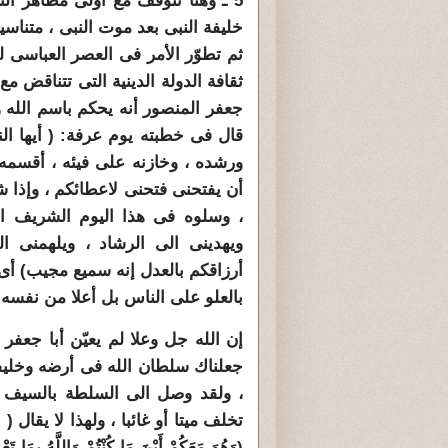
5 ـ وهنا نتوقف مع أولى مظاهر ال
خليفة النبى بعد موت النبى ، متناسين 
ثم تطوّر الأمر فى العصر العباسى ل
ثقافة الدولة الدينية التى تتناقض مع
جعفر المنصور أنه يحكم باسم الله وأ
قال فى خطبته يوم عرفة: ( أيها ال
ورشده ، وخازنه على فيئه ، أقسمه ب
أن يفتحنى فتحنى لاعطائكم ، وإذا شا
، وسلوه فى هذا اليوم الشريف ا
ويهدينى الى الرشاد ، ويلهمنى ا
أرزاقكم بالعدل إنه سميع مجيب) أى
بالعلو على الناس بل أعلا من نفسه
إن الله جل وعلا لم يعيّن أبا جعفر 
جعلناك سلطان الله فى أرضه وخليف
، ولقد وصل الى السلطة بالسيف و
تخلف ميتا أو غائبا ، ولهذا لا يقال ( 