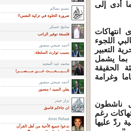
ا أدى إلى
نسيم بسالم
ضرورة الخلوة في تزكية النفس!!
سامح عسكر
انتهاكات
فلسفة توفير الراتب
بي اللجوء
آحمد صبحي منصور
ية التعبير
بسبب توارث السلطة:
 بما يشمل
محمد عبد المجيد
ة الحقيقة
الــــبــــحــــث عــــن مــــصــــر!
 سهام بن سدرين بالسجن 25 عاما وغرامة
آحمد صبحي منصور
يعلن السيد / منصور
نزار حيدر
ل ناشطون
ان جاءكم فاسق
هاكات رغم
Amin Refaat
 ردّ عليها
ندعوا جميع الأحبة من أهل القرآن