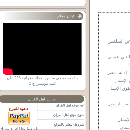
فيديو مختار
عن السلفيين
النبي عيسى
ي إدانة مصر
د أحمد صبحى منصور لحظات قرآنية 226 : أن
الإنسان
كنتم مؤمنيين ج 1
قوق الإنسان
شارك اهل القران
صر الرسول
عن موقع اهل القران
دعوة للتبرع
منهج موقع اهل القران
لإنسان
شروط النشر بالموقع
نسان
اضغط هنا للتبرع بشيك