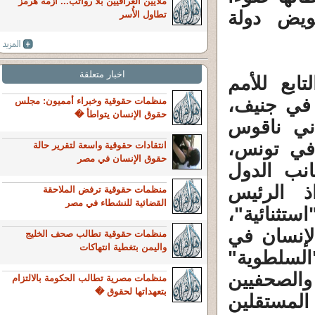
ملايين العراقيين بلا رواتب... أزمة هرمز
ويض دولة
تطاول الأُسر
اخبار متعلقة
التابع للأمم
ء في جنيف،
منظمات حقوقية وخبراء أمميون: مجلس
حقوق الإنسان يتواطأ �
ني ناقوس
في تونس،
انتقادات حقوقية واسعة لتقرير حالة
حقوق الإنسان في مصر
نب الدول
 الرئيس
منظمات حقوقية ترفض الملاحقة
القضائية للنشطاء في مصر
تثنائية"،
إنسان في
منظمات حقوقية تطالب صحف الخليج
واليمن بتغطية انتهاكات
السلطوية"
الصحفيين
منظمات مصرية تطالب الحكومة بالالتزام
بتعهداتها لحقوق �
مستقلين