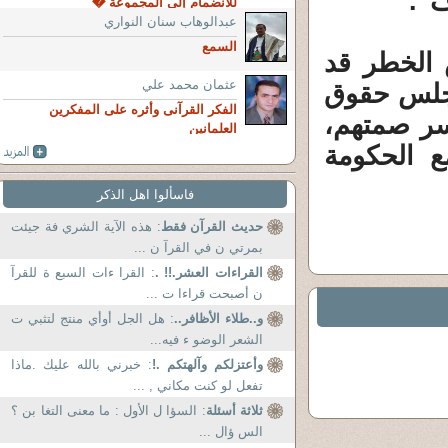
".
للانضمام إلى المجموعة �
عبدالوهاب سنان النواري
السمع
الخطر قد
عثمان محمد علي
مجلس حقوق
الفكر القرآنى وأثره على المفكرين
سر صمتهم،
العلمانين
ع الحكومة
فاسألوا اهل الذكر
حديث القرآن فقط
: هذه الآية الشري فة جيئت
بمرتي ن في القرآ ن ...
القراءات العشر.!! .
: القرا ءات السبع ة للقرآ
ن أصبحت قراءا ت ...
و..طلاء الأظافر..
: هل الجل أوأي منتج لتثبي ت
الشعر الوضو ء فيه...
وأعتزلكم وآلهتكم .!
: خبرني بالله عليك .ماذا
تفعل لو كنت مكاني , ...
ثلاثة أسئلة
: السؤا ل الأول : ما معنى التغا بن ؟
الس ؤال ...