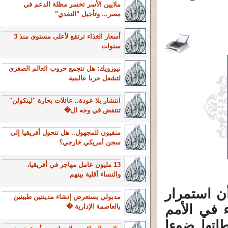
ملايين الأسر تخسر مظلة الدعم في
مصر... وتأجيل "النقدي"
أسعار الغذاء ترتقع لأعلى مستوى منذ 3
سنوات
نيوزويك: هل تتجمع حروب العالم الصغرى
لتشعل حربا عالمية
انتشار بلا عودة.. عائلات بحارة "لينكولن"
تنتفض في وجه ال�
منفيون للمجهول.. هل تتحول أفريقيا إلى
سجن أمريكي خارجي؟
13 مليون عامل مهاجر في أفريقيا،
والنساء أقلية بينهم
ن استمرار
مدبولي يستعرض إنشاء مدينتين طبيتين
في الأمم
بالعاصمة الإدارية �
اتها ضوءا