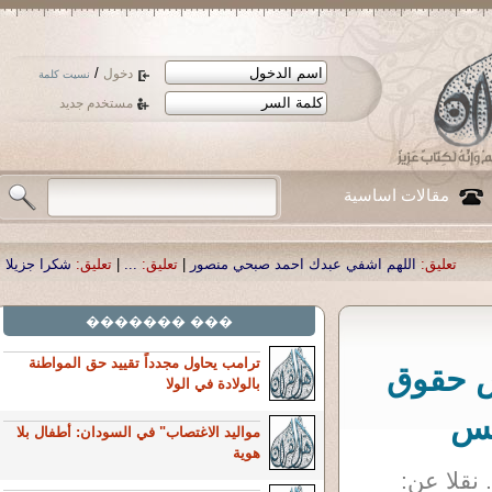
/
دخول
نسيت كلمة
مستخدم جديد
مقالات اساسية
لهم اشفي عبدك احمد صبحي منصور
|
تعليق:
...
|
تعليق:
شكرا جزيلا أستاذ حمد الحم
��� �������
ترامب يحاول مجدداً تقييد حق المواطنة
س حقوق
بالولادة في الولا
نس
مواليد الاغتصاب" في السودان: أطفال بلا
هوية