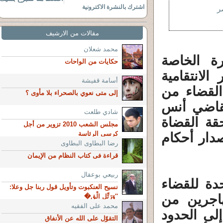
اشترك بالنشرة الاكترونية
ر
مقالات من الارشيف
محمد شعلان
ة الخاصة
حكايات من الواحات
الانتقامية
أسامة قفيشة
لقضاء من
إلى متى نعوي بالصحراء بلا مأوى ؟
لقاضي أنس
شادي طلعت
قة القضاة
مجلس الشعب 2010 تزوير من أجل
كرسي الرئاسة
دار أحكام
رضا البطاوى البطاوى
قراءة فى كتاب النظام من الإيمان
ربيعي بوعقال
دة للقضاء
نسيح العنكبوت وتأويل قول ربنا جل وعلا:
هاجرين من
''وَرَتِّلِ الْق�
محمد على الفقيه
إلى الحدود
التقوّل على الله عن الأنفاق