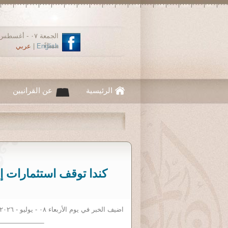
مساءً
English
|
عربي
الرئيسية
عن القرانيين
اضيف الخبر في يوم الأربعاء ٠٨ - يوليو - ٢٠٢٦ ١٢:٠٠ صباحاً. نقلا عن: