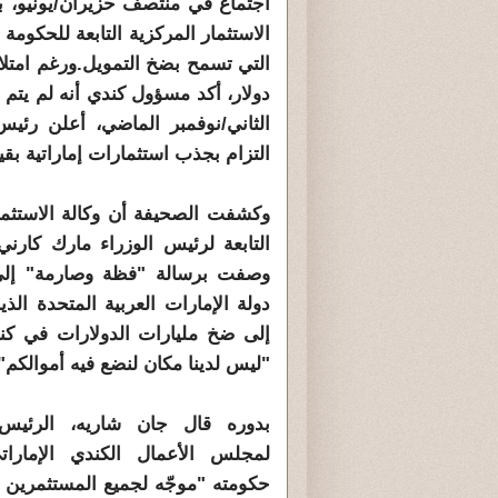
اجتماع في منتصف حزيران/يونيو، بع
الاستثمار المركزية التابعة للحكوم
التي تسمح بضخ التمويل.ورغم امتلا
دولار، أكد مسؤول كندي أنه لم يتم
الثاني/نوفمبر الماضي، أعلن رئيس
التزام بجذب استثمارات إماراتية بقيمة 70 مليار دولار كندي، بدعم من القيادة الإم
وكشفت الصحيفة أن وكالة الاستثمار
التابعة لرئيس الوزراء مارك كارن
وصفت برسالة "فظة وصارمة" إل
دولة الإمارات العربية المتحدة الذ
إلى ضخ مليارات الدولارات في كندا
"ليس لدينا مكان لنضع فيه أموالكم"
بدوره قال جان شاريه، الرئيس
لمجلس الأعمال الكندي الإمارات
حكومته "موجّه لجميع المستثمرين ح