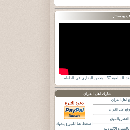
يديو مختار
لسلفية 57 : هجص البخارى فى الطعام
شارك اهل القران
 اهل القران
دعوة للتبرع
قع اهل القران
لنشر بالموقع
اضغط هنا للتبرع بشيك
النشرة الاكترونية