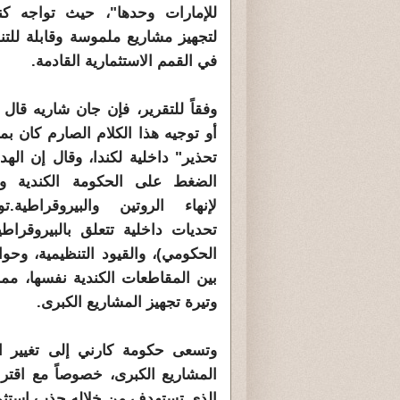
للإمارات وحدها"، حيث تواجه كن
لتجهيز مشاريع ملموسة وقابلة للتن
في القمم الاستثمارية القادمة.
وفقاً للتقرير، فإن جان شاريه قال
أو توجيه هذا الكلام الصارم كان بم
تحذير" داخلية لكندا، وقال إن اله
الضغط على الحكومة الكندية وا
لإنهاء الروتين والبيروقراطية.ت
تحديات داخلية تتعلق بالبيروقراطي
الحكومي)، والقيود التنظيمية، وحوا
بين المقاطعات الكندية نفسها، مم
وتيرة تجهيز المشاريع الكبرى.
وتسعى حكومة كارني إلى تغيير الصو
المشاريع الكبرى، خصوصاً مع اقتر
الذي تستهدف من خلاله جذب استثما