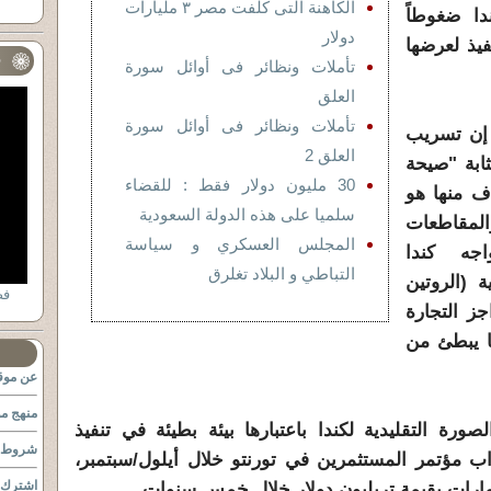
الكاهنة التى كلفت مصر ٣ مليارات
دا ضغوطاً
دولار
فيذ لعرضها
ف
تأملات ونظائر فى أوائل سورة
العلق
تأملات ونظائر فى أوائل سورة
 إن تسريب
العلق 2
ثابة "صيحة
30 مليون دولار فقط : للقضاء
دف منها هو
سلميا على هذه الدولة السعودية
لمقاطعات
المجلس العسكري و سياسة
واجه كندا
التباطي و البلاد تغلرق
ة (الروتين
فضح ا
جز التجارة
ا يبطئ من
عن موقع
منهج مو
رة التقليدية لكندا باعتبارها بيئة بطيئة في تنفيذ
شروط ا
اب مؤتمر المستثمرين في تورنتو خلال أيلول/سبتمبر،
اشترك ب
رات بقيمة تريليون دولار خلال خمس سنوات.