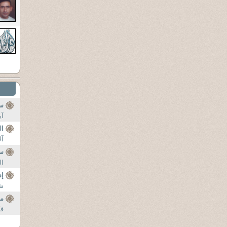
س
آي
ال
آل
س
ال
إ
شى
م
فك