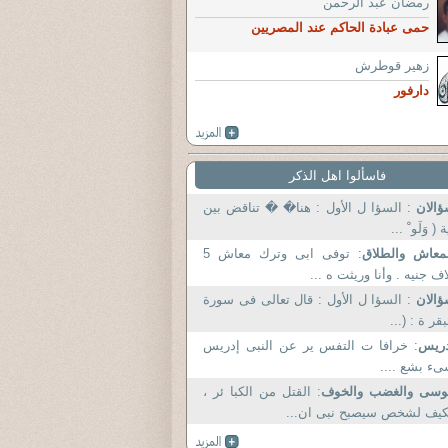
رمضان عبد الرحمن
حمى عبادة الحاكم عند المصريين
زهير قوطرش
دارفور
فاسألوا اهل الذكر
ؤالان
: السؤا ل الأول : هنا� � تناقض بين
ة ( وَلَو ْ ...
معاش والطلاق
: توفى ابى وترك معاش 5
اف جنيه . وأنا وريثت ه ...
ؤالان
: السؤا ل الأول : قال تعالى فى سورة
بقر ة : (...
دريس
: خرافا ت التفس ير عن النبى إدريس
ء بشع ....
وسى والغضب والخوف
: القتل من الكبا ئر ،
يف لشخص سيصبح نبى ان...