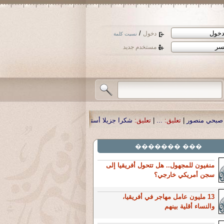
/
دخول
نسيت كلمة
مستخدم جديد
...
|
تعليق:
شكرا جزيلا أستاذ حمد الحمد .أكرمكم الله .
|
تعليق:
نسأل الله تعالى أن
��� �������
منفيون للمجهول.. هل تتحول أفريقيا إلى
سجن أمريكي خارجي؟
13 مليون عامل مهاجر في أفريقيا،
والنساء أقلية بينهم