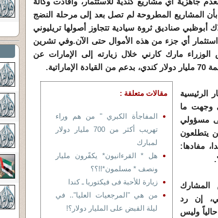
دم جاهزية أي مشاريع كندية للاستثمار، وأفادت وكالة
ة بأن المشاريع المطروحة لم تصل بعد إلى مرحلة النضج
ك أبوظبي صناديق ثروة سيادية تتجاوز أصولها تريليوني
 استثمار أي جزء من هذه الأموال حتى الآن.وفي تشرين
 الوزراء مارك كارني خلال زيارته إلى الإمارات عن
اراتية.
 الرئيسية
مقالات متعلقة :
ي وجهت ما
المفاجأة الكبري " من هم وراء
ى مسؤولي
تهريب أكثر من 700 مليار دولار
ين يتطلعون
لمبارك
، مفادها:
هل * القرءانيون* يكفًرون مليار
.
ونصف * مسلمون*!!؟؟
زيارة للأحبة فى فيكتوريا ـ كندا
 المشارك
من هي "المرجعيات العليا".. في
ي، إن رد
ليلة القبض على المليار دولار؟!
الياً وليس