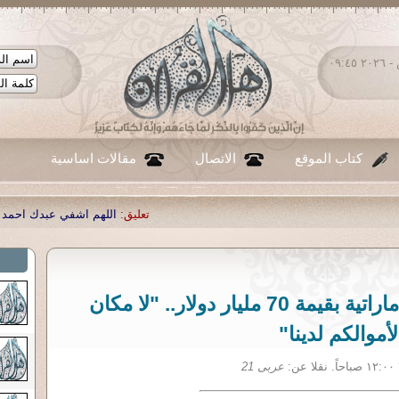
الجمعة ٠٧ - أغسطس - ٢٠٢٦ ٠٩:٤٥
كتاب الموقع
الاتصال
مقالات اساسية
تعليق:
اللهم اشفي عبدك احمد صبحي منصور
|
تعليق:
كندا توقف استثمارات إماراتية بقيمة 70 مليار دولار.. "لا مكان
لأموالكم لدينا"
عربى 21