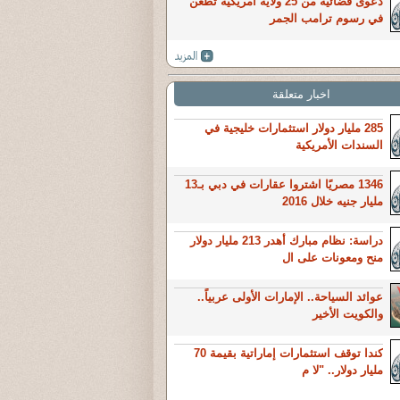
دعوى قضائية من 25 ولاية أمريكية تطعن
في رسوم ترامب الجمر
اخبار متعلقة
285 مليار دولار استثمارات خليجية في
السندات الأمريكية
1346 مصريًا اشتروا عقارات في دبي بـ13
مليار جنيه خلال 2016
دراسة: نظام مبارك أهدر 213 مليار دولار
منح ومعونات على ال
عوائد السياحة.. الإمارات الأولى عربياً..
والكويت الأخير
كندا توقف استثمارات إماراتية بقيمة 70
مليار دولار.. "لا م