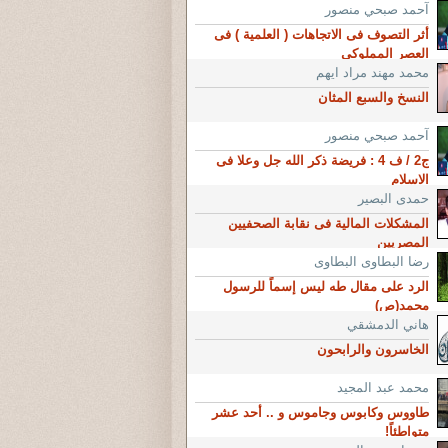
آحمد صبحي منصور
أثر التصوف فى الاتجاهات ( العلمية ) فى
العصر المملوكى
محمد مهند مراد ايهم
النسخ والسبع المثان
آحمد صبحي منصور
ج2 / ف 4 : فريضة ذكر الله جل وعلا فى
الاسلام
حمدى البصير
المشكلات المالية فى نقابة الصحفيين
المصريين
رضا البطاوى البطاوى
الرد على مقال طه ليس إسماً للرسول
محمد(ص)
هاني الدمشقي
الخاسرون والرابحون
محمد عبد المجيد
طاووس وكابوس وجاموس و .. أحد عشر
متواطئاً!