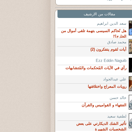
مقالات من الارشيف
سعد الدين ابراهيم
هل نُحاكم السيسى بتهمة تلقى أموال من
الخارج؟!
محمد صادق
آيات لقوم يتفكرون (2)
Ezz Eddin Naguib
رأي في الآيات المُحكمات والمُتشابهات
علي عبدالجواد
رويات المعراج واختلافتها
خالد حسن
الفقهاء و القواميس والقرآن
لطفية سعيد
تأثير الشك الديكارتي على بعض
الشخصيات الشهيرة