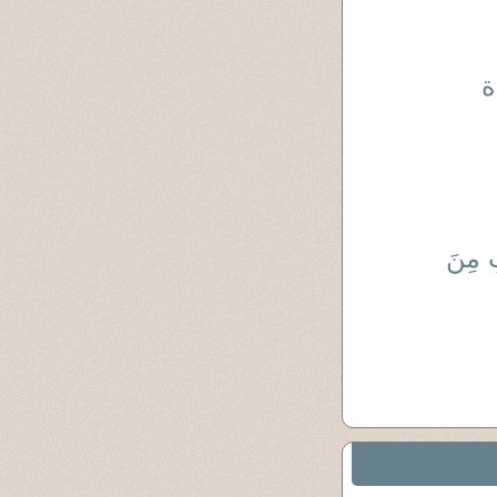
ة
تِ مِنَ