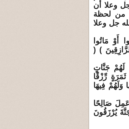
جل وعلا أن
 من لحظة
له جل وعلا
وا أَوْ مَاتُوا
الرَّازِقِينَ ) (
 لَهُمْ جَنَّاتٍ
َمَرَةٍ رِّزْقًا
ا وَلَهُمْ فِيهَا
 عَمِلَ صَالِحًا
نَّةَ يُرْزَقُونَ