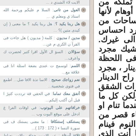
تملكه من
الابت لاء الشدي د ...
هام لأنها
العول من تانى
: السلا م عليكم ورحمة الله
استاذ ي ومعلم ي ...
ساحات من
هل ربنا يكيد ؟
: هل ربنا يكيد ؟ ما معنى ( إن
جرد احساس
كيدى متين )؟ ...
الى غيرك.
مدين / مديون
: كلمة ( مديون ) هل جاءت فى
القرآ ن الكري م عن...
الشيك مجرد
سؤالان
: السؤ ال الأول اقرا كتير لحضرت ك
فى اللحظة
واعرف...
نار ، مجرد
اللمم
: لوسمح ت عندى بضعة اسئلة انا فى
علاقة مع...
اح الدينار
نعم زواجك صحيح
: الاسا تذة الافا ضل... اطمع
رات الشقق
في فتوى شخصية...
لكن كل ما
أتفق معك تماما
: في الحقي قة ترددت كثيرً ا
قبل أن أكتب إليكم...
ما تنام او
خرافاتهم على اليوتوب
: في اوقات الفرا غ
اء قصر من
ادخل على موقع اليوت وب ...
يستنكف إستنكافا
: ما معنى يستنك ف فى
نوم فينام
سورة النسا ء ( 172 : 173 )...
 أنت الذى
ثلاثة أسئلة
: عن الاست خفاف والاس تعباط