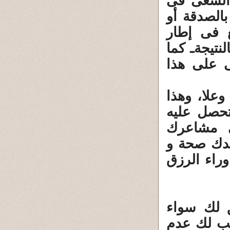
 السعى فى
بالصدقة أو
 فى إطار
نتيجةـ كما
ى على هذا
وعلا، وهذا
تحصل عليه
ى مشاعرك
دك صحة و
راء الرزق
 لك سواء
بب لك عدم