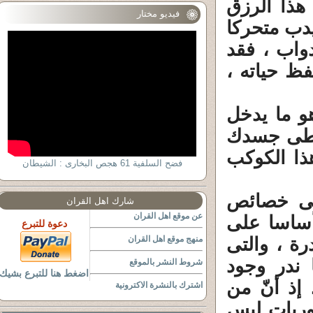
مُ (60) العنكبوت ). هذا الرزق
فيديو مختار
يدب متحركا
واب ، فقد
ظ حياته ،
هو ما يدخل
غطى جسدك
ذا الكوكب
فضح السلفية 61 هجص البخارى : الشيطان
يقى خصائص
شارك اهل القران
عن موقع اهل القران
أساسا على
دعوة للتبرع
رة ، والتى
منهج موقع اهل القران
 ندر وجود
شروط النشر بالموقع
اضغط هنا للتبرع بشيك
إذ أنّ من
اشترك بالنشرة الاكترونية
وريات ليس