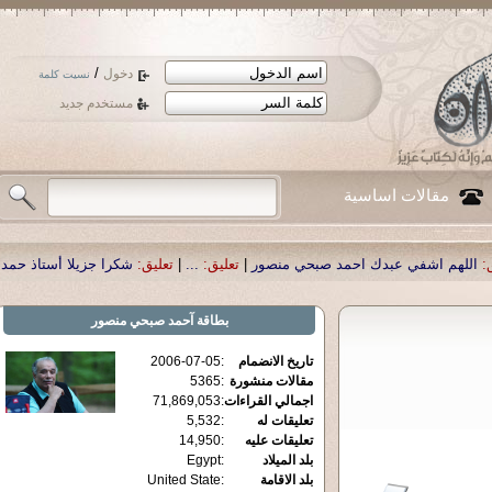
/
دخول
نسيت كلمة
مستخدم جديد
مقالات اساسية
بحي منصور
|
تعليق:
...
|
تعليق:
شكرا جزيلا أستاذ حمد الحمد .أكرمكم الله .
|
تعليق:
بطاقة
آحمد صبحي منصور
تاريخ الانضمام
:
2006-07-05
مقالات منشورة
:
5365
اجمالي القراءات
:
71,869,053
تعليقات له
:
5,532
تعليقات عليه
:
14,950
بلد الميلاد
:
Egypt
بلد الاقامة
:
United State