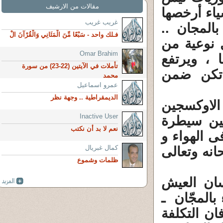
مقالات من الارشيف
ياء أرخصها
غريب غريب
المجان ..
فـلك واحد - سَبْعًا مِّنَ الْمَثَانِي وَالْقُرْآنَ الْ
 نوعية من
Omar Brahim
، ويرتفع
تأملات في الآيتين (22-23) من سورة
 تكن ضمن
محمد
عمرو اسماعيل
الديمقراطية .. وجهة نظر
( الاوكسجين
Inactive User
 بين سيطرة
نعم لا بد أن نكتب
ى الهواء و
كمال غبريال
انه وتعالى
ظلمات وشموع
انسان العيش
بالمجّان ـ
ان التكلفة