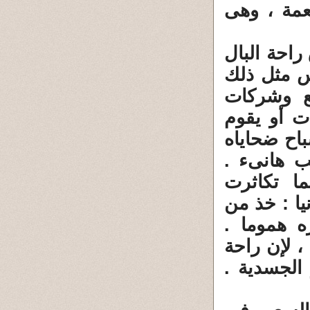
مة ، وهى
 راحة البال
يس مثل ذلك
ع وشركات
ت أو يقوم
باح ضحاياه
ب هانىء .
ما تكاثرت
ا : خذ من
ه هموما .
 لإن راحة
الجسدية .