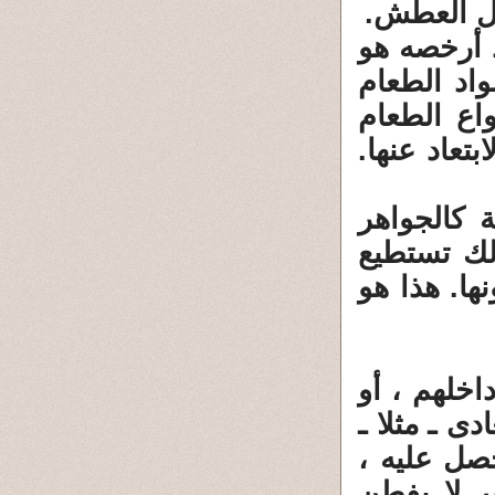
ال العطش.
جد أرخصه هو
اد الطعام
اع الطعام
تعاد عنها.
ية كالجواهر
لك تستطيع
ها. هذا هو
اخلهم ، أو
ى ـ مثلا ـ
صل عليه ،
ر لا يفطن