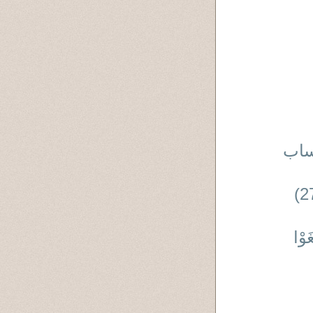
ب ( 3 : 4 ) ( حساب
(وَلَوْ بَسَطَ اللَّهُ الرِّزْقَ لِعِبَادِهِ لَبَغَوْا فِي الأَرْضِ ) (27)
َوْا