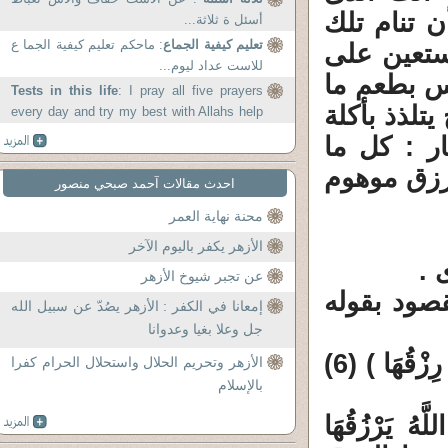
 تنام تلك
أسئل ة ثلاثة...
تعليم كيفية الجماع
: ماحكم تعليم كيفية الجما ع
تستعين على
للاست عداد ليوم...
حس بطعم ما
Tests in this life
: I pray all five prayers
تلذذ بأكلة
every day and try my best with Allahs help
to serve Allah in the best...
ر : كل ما
رزق موهوم
احدث مقالات آحمد صبحي منصور
محنة نهاية العمر
الأزهر يكفر باليوم الآخر
 .
عن تجبر شيوخ الأزهر
قصود بقوله
إمعانا في الكفر : الأزهر يصُدّ عن سبيل الله
جل وعلا بغيا وعدوانا
1 / 1 :( وَمَا مِنْ دَابَّةٍ فِي الأَرْضِ إِلاَّ عَلَى اللَّهِ رِزْقُهَا ) (6)
الأزهر وتحريم الحلال واستحلال الحرام كفرا
بالإسلام
لَّهُ يَرْزُقُهَا