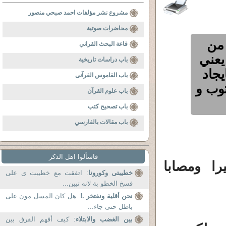
مشروع نشر مؤلفات احمد صبحي منصور
محاضرات صوتية
 من
قاعة البحث القراني
 يعني
باب دراسات تاريخية
يجاد
باب القاموس القرآنى
توب و
باب علوم القرآن
باب تصحيح كتب
باب مقالات بالفارسي
فاسألوا اهل الذكر
ا ومصابا
خطيبتى وكورونا
: اتفقت مع خطيبت ى على
فسخ الخطو بة لانه تبين...
نحن أقلية ونفتخر .!
: هل كان المسل مون على
باطل حتى جاء...
بين الغضب والابتلاء
: كيف أفهم الفرق بين