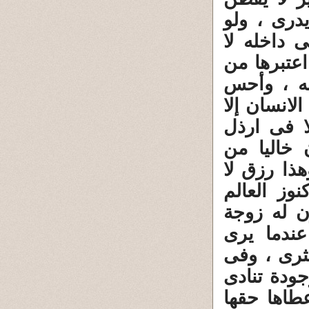
درى ، ولو
 داخله لا
اعتبرها من
تبه ، وأحس
لانسان إلا
ا فى ارذل
 خاليا من
ذا رزق لا
وز العالم
ن له زوجة
عندما يرى
لثرى ، وفى
ودة تنادى
عطاها حقها