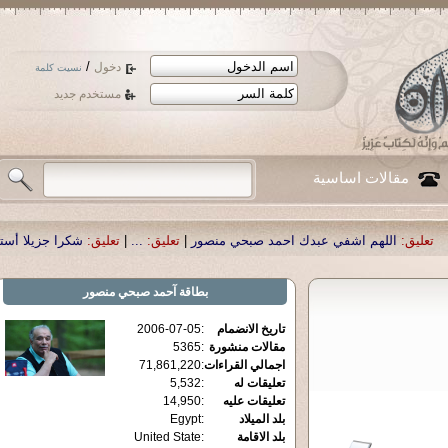
/
دخول
نسيت كلمة
مستخدم جديد
مقالات اساسية
هم اشفي عبدك احمد صبحي منصور
|
تعليق:
...
|
تعليق:
شكرا جزيلا أستاذ حمد الحمد 
بطاقة
آحمد صبحي منصور
تاريخ الانضمام
:
2006-07-05
مقالات منشورة
:
5365
اجمالي القراءات
:
71,861,220
تعليقات له
:
5,532
تعليقات عليه
:
14,950
بلد الميلاد
:
Egypt
بلد الاقامة
:
United State