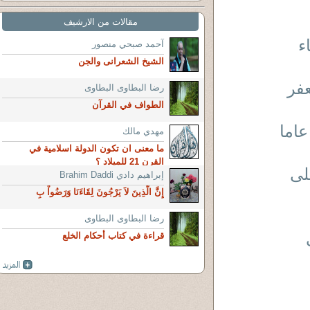
مقالات من الارشيف
ء
آحمد صبحي منصور
الشيخ الشعرانى والجن
فر
رضا البطاوى البطاوى
الطواف في القرآن
بيل زيارة الحبيب فقدت أبى وأمى من 25 عاما
مهدي مالك
ما معنى ان تكون الدولة اسلامية في
القرن 21 للميلاد ؟
لى
إبراهيم دادي Brahim Daddi
إِنَّ الَّذِينَ لاَ يَرْجُونَ لِقَاءَنَا وَرَضُواْ بِ
رضا البطاوى البطاوى
بى
قراءة في كتاب أحكام الخلع