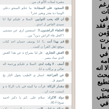
مقبرة لمئات الألو ف من...
رغم
السجود على السجادة
: ما حكم السجو دعلى
ات
الوسا دة بعذر وبغير عذر؟ ...
 في
ان الله يحب التوابين
: السلا م عليكم اولا انا
 فقد
سيدي الفاض ل ابدي...
الخلفاء الراشدون.!!
: استفس اري عن مسمى
ؤمن
\"الخل فاء الراش دين\" من...
فرت
قم بهذا أنت ..!
: انا يوسف حسان احد كتاب
 ما
موقع اهل القرأ ن كتبت...
 في
الغش التجارى
: قل لنا بصراح ة عن هذا الغش
الذى ساد مصر...
مه
آسف . لا وقت لدى
: السلا م عليكم ورحمة اله
 انه
تعالى و بركات ه انا...
يبحث
عن الفراعنة
: استاز ى الطيب يقول التار يخ
طيع
الموي ق ...
مقدار الزكاة
: قرأت ما كتبته في باب الزكا ة و
بيت
استنت جت ان...
اعطي
دولة الاكراد
: سلام علی ;کم یا دکتر احمد
 في
صبح 40; ...
عدالة شياطين الإنس
: سوره المدث ر مكيه