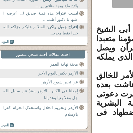
بالاج ماع يوجد منافق ين ...
ليست عذراء
: هذه قصة صديق لى أعرضه ا
عليها يا دكتور أطلب...
إقتراح جميل ولكن
: السلا م عليكم جزاكم الله
أبى الشيخ
خيرا فقط مجرد...
منا متعبدا
قرآن ويصل
احدث مقالات آحمد صبحي منصور
الذى يملكه
محنة نهاية العمر
الأزهر يكفر باليوم الآخر
مر للخالق
عن تجبر شيوخ الأزهر
 عاشت بعده
إمعانا في الكفر : الأزهر يصُدّ عن سبيل الله
اصرت دعوتى
جل وعلا بغيا وعدوانا
 البشرية
الأزهر وتحريم الحلال واستحلال الحرام كفرا
اضطهاد فى
بالإسلام