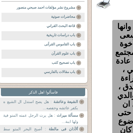
مشروع نشر مؤلفات احمد صبحي منصور
محاضرات صوتية
انها
قاعة البحث القراني
سعى
باب دراسات تاريخية
 الله , اذ كان كذلك ، انا لي 5 أخوة
باب القاموس القرآنى
جتمع
باب علوم القرآن
عادة
باب تصحيح كتب
ت يصلي ،
باب مقالات بالفارسي
اءة
دق ،
فاسألوا اهل الذكر
الدي
 ان
الشيعة وعائشة
: هل يصح استدل ال الشيع ه
بكفر عائشه وحفصه...
 حتى
مسألة ميراث
: هل يرث الرجل عمته المتو فية
وضوع
ولها ابنة...
 كان
ألأذان فى مالطة
: أصبح البحر المتو سط