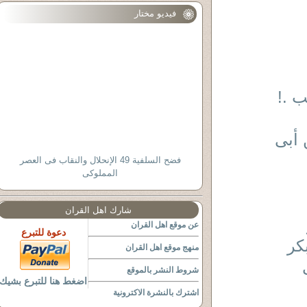
فيديو مختار
 .!
 أبى
فضح السلفية 49 الإنحلال والنقاب فى العصر
المملوكى
شارك اهل القران
عن موقع اهل القران
دعوة للتبرع
منهج موقع اهل القران
ى
شروط النشر بالموقع
اضغط هنا للتبرع بشيك
اشترك بالنشرة الاكترونية