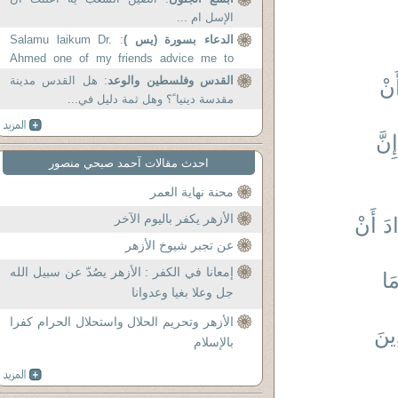
الإسل ام ...
الدعاء بسورة (يس )
: Salamu laikum Dr.
Ahmed one of my friends advice me to
read Surrah Alyaseen...
القدس وفلسطين والوعد
: هل القدس مدينة
َنْ
مقدسة دينيا ً؟ وهل ثمة دليل في...
نَّ
احدث مقالات آحمد صبحي منصور
محنة نهاية العمر
الأزهر يكفر باليوم الآخر
ادَ أَنْ
عن تجبر شيوخ الأزهر
إمعانا في الكفر : الأزهر يصُدّ عن سبيل الله
مَا
جل وعلا بغيا وعدوانا
الأزهر وتحريم الحلال واستحلال الحرام كفرا
ينَ
بالإسلام