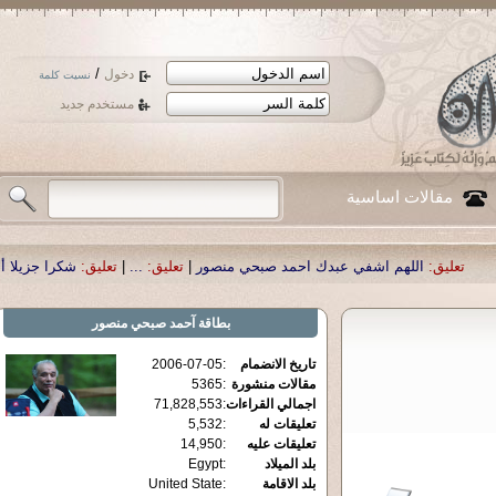
/
دخول
نسيت كلمة
مستخدم جديد
مقالات اساسية
هم اشفي عبدك احمد صبحي منصور
|
تعليق:
...
|
تعليق:
شكرا جزيلا أستاذ حمد الحمد 
بطاقة
آحمد صبحي منصور
تاريخ الانضمام
:
2006-07-05
مقالات منشورة
:
5365
اجمالي القراءات
:
71,828,553
تعليقات له
:
5,532
تعليقات عليه
:
14,950
بلد الميلاد
:
Egypt
بلد الاقامة
:
United State