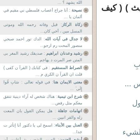
الله يشهد ؟ ...
يث ) ( كيف
نصيحة
: أنا جراح أعصاب فلسطي ني مقيم في
ألمان يا ...
زكاة الركاز
: قبل وفاته رحمه الله وموتى
المسل مين ، أخي كان...
لا جدال فى آيات الله
: الدك تور احمد صبحي
منصور المحت رم ارجو...
رشيد وعدنان ابراهيم
: صديقك رشيد المغر بى
المتن صر المرت د يهاجم...
ِبِ
الصراط المستقيم
: فى كتابك ( القرآ ن كفى )
قلت ان القرآ ن الكري م ...
 ...
معنى الايمان هنا
: في قوله تعالى : سَابِ قُوا
إِلَى ٰ ...
شرع ابن تيمية
: هناك شخص له آراء دينية تتفق
معكم مثل رفض...
اتهامات جاهلة
: هل يمكن القول بان المعت
زله والقر انيين ...
العدل بين الأبناء
: اسمح لى يا دكتور أنا إتأثر ت
و الشيء
جدا...
أبشع الجنون
: الصين الشعب ية أعلنت أن