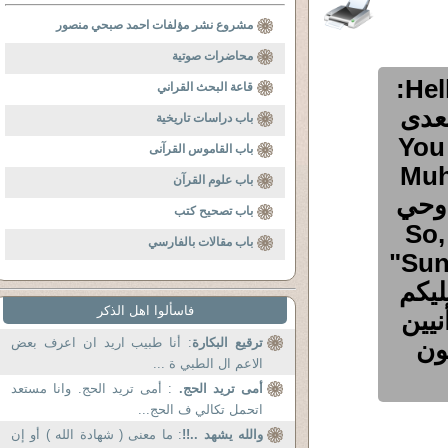
مشروع نشر مؤلفات احمد صبحي منصور
محاضرات صوتية
Hello! What do you think of the Hadith:
قاعة البحث القراني
بعدى
باب دراسات تاريخية
You know
باب القاموس القرآنى
Muh
باب علوم القرآن
ا وحي
باب تصحيح كتب
So, 
باب مقالات بالفارسي
"Sun
عليكم
فاسألوا اهل الذكر
نيين
ون
ترقيع البكارة
: أنا طبيب اريد ان اعرف بعض
الاعم ال الطبي ة ...
أمى تريد الحج.
: أمى تريد الحج. وانا مستعد
اتحمل تكالي ف الحج...
والله يشهد ..!!
: ما معنى ( شهادة الله ) أو إن