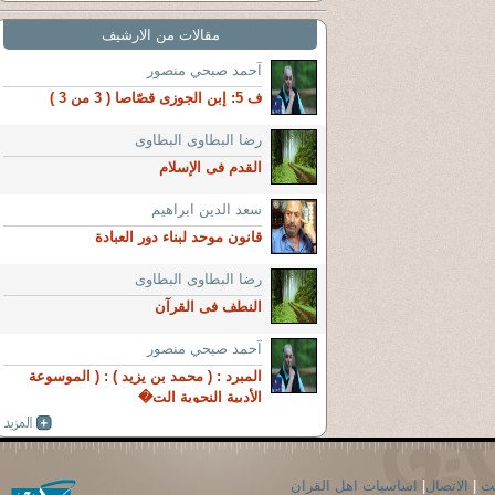
مقالات من الارشيف
آحمد صبحي منصور
ف 5: إبن الجوزى قصّاصا ( 3 من 3 )
رضا البطاوى البطاوى
القدم فى الإسلام
سعد الدين ابراهيم
قانون موحد لبناء دور العبادة
رضا البطاوى البطاوى
النطف فى القرآن
آحمد صبحي منصور
المبرد : ( محمد بن يزيد ) : ( الموسوعة
الأدبية النحوية الت�
حث
|
الاتصال
|
اساسيات اهل القران