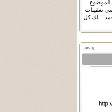
 الموضوع
سى تعقيبات
حمد .. لك كل
[90531]
http