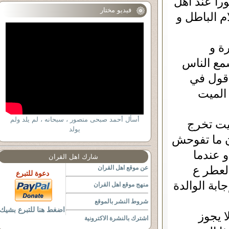
نورا عند أهل
فيديو مختار
م الباطل و
ة و
سمع الناس
أقول في
الميت
أسأل أحمد صبحى منصور ، سبحانه ، لم يلد ولم
يت تخرج
يولد
ن ما تفوحش
و عندما
شارك اهل القران
لعطر ع
عن موقع اهل القران
دعوة للتبرع
ابة الوالدة
منهج موقع اهل القران
شروط النشر بالموقع
اضغط هنا للتبرع بشيك
ا يجوز
اشترك بالنشرة الاكترونية