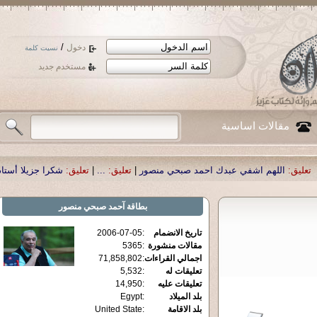
/
دخول
نسيت كلمة
مستخدم جديد
مقالات اساسية
عبدك احمد صبحي منصور
|
تعليق:
...
|
تعليق:
شكرا جزيلا أستاذ حمد الحمد .أكرمكم ا
بطاقة
آحمد صبحي منصور
تاريخ الانضمام
:
2006-07-05
مقالات منشورة
:
5365
اجمالي القراءات
:
71,858,802
تعليقات له
:
5,532
تعليقات عليه
:
14,950
بلد الميلاد
:
Egypt
بلد الاقامة
:
United State