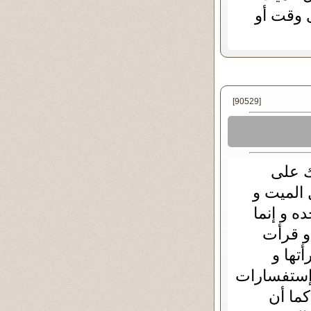
ى وقت أو
[90529]
يك على
الميت و
ه و إنما
و قرأت
تها و
 إستفسارات
كما أن