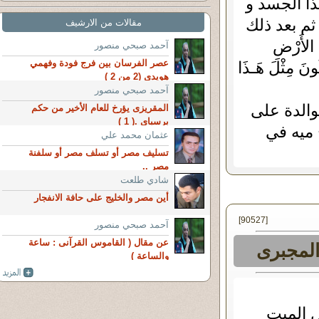
ا الجسد و
م بعد ذلك
مقالات من الارشيف
الأَرْضِ
آحمد صبحي منصور
عصر الفرسان بين فرج فودة وفهمي
ُونَ مِثْلَ هَـذَا
هويدي (2 من 2 )
آحمد صبحي منصور
لوالدة على
المقريزى يؤرخ للعام الأخير من حكم
برسباى .( 1 )
 ميه في
عثمان محمد علي
تسليف مصر أو تسلف مصر أو سلفنة
مصر ..
شادي طلعت
أين مصر والخليج على حافة الانفجار
[90527]
آحمد صبحي منصور
عن مقال ( القاموس القرآنى : ساعة
المجبرى
والساعة )
 الميت