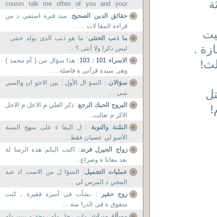
ة
cousin talk me often of you and your
community and he explains me a...
حقائق الدين الصحيح
: منذ فترة استفي د من
قراءة المقا لات ...
يت
ما ذنب الخنثى
: ما هو ذنب الذى يولد خنثى .
زة .
ليس ذكرا ولا أنثى ؟ ...
الاسراء 101 : 103
: هذا سؤال من ( أم محمد )
لث!
وهى سيدة قرآني ة فاضلة ....
سؤالان
: السؤ ال الأول : بين الاخو ان والسي
ل
سى ...
البروج الحبك الرجع
: ذكر العلي م الاعل م الاجل
!
الاكر م تعالت...
السّنة والتوبة
: ل البقا ء على منهج السنة
الأصو لي عصيان فقط...
زواج الجيرل فرند
: اكتب اليكم هذه الرسا لة
بعد معانا ة وصراع...
عمليات التجميل
: السؤا ل من الاست اذ عبد
المجي د المرس لى ...
زوج حقير
: نشأت فى أسرة فقيرة ، كنت
متفوق ة فى الدرا سة ...
مسألة ميراث
: مات رجل وله زوجة و بنت وله