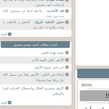
اخ واخت كيف تقسيم...
لغة الأحاديث
: يلاحظ اختلا ف مستوى الأحا
ديث من حيث...
حضور الخطبة للزواج
: الحضو ر للخطب ة
واجب ولايو جد دليل من...
احدث مقالات آحمد صبحي منصور
محنة نهاية العمر
الأزهر يكفر باليوم الآخر
عن تجبر شيوخ الأزهر
إمعانا في الكفر : الأزهر يصُدّ عن سبيل الله
جل وعلا بغيا وعدوانا
[90526]
الأزهر وتحريم الحلال واستحلال الحرام كفرا
بالإسلام
!