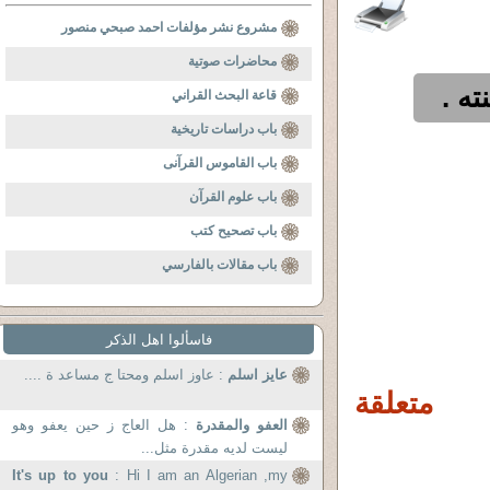
مشروع نشر مؤلفات احمد صبحي منصور
محاضرات صوتية
ه .
قاعة البحث القراني
باب دراسات تاريخية
باب القاموس القرآنى
باب علوم القرآن
باب تصحيح كتب
باب مقالات بالفارسي
فاسألوا اهل الذكر
عايز اسلم
: عاوز اسلم ومحتا ج مساعد ة ....
 متعلقة
العفو والمقدرة
: هل العاج ز حين يعفو وهو
ليست لديه مقدرة مثل...
It's up to you
: Hi I am an Algerian ,my