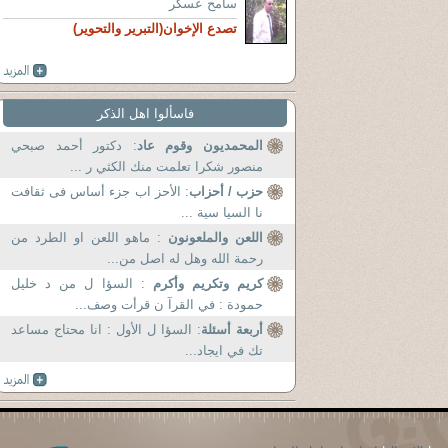
سامح عسكر
تصدع الإخوان(التبرير والتحوير)
فاسألوا اهل الذكر
المحمديون وقوم عاد
: دكتور أحمد صبحي
منصور شكرا تعلمت منك الكثي ر ...
حزب / أحزاب
: الأحز اب جزء أساس فى ثقافت
نا السيا سية ...
اللعن والملعونون
: ماهو اللعن او الطرد من
رحمة الله وهل له اصل من...
كريم وتكريم وأكرم
: السؤا ل من د خليل
حمودة : في القرآ ن قرأت وصف...
أربعة أسئلة
: السؤا ل الأول : انا محتاج مساعد
تك في ايجاد...