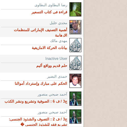
رضا البطاوى البطاوى
قراءة فى كتاب التسعير
مجدي خليل
أهمية التصنيف الإماراتى للمنظمات
الإرهابية
مهدي مالك
بيانات الحركة الامازيغية
Inactive User
حلم قديم وواقع أليم
حمدى البصير
الحكم على مبارك وإسترداد أموالنا
آحمد صبحي منصور
ج3 / ف 6 : الصوفية وتشريع ونشر الكذب
آحمد صبحي منصور
ج3 / ف 2 : التصوف والشذوذ الجنسى:
تشريع فقه للشذوذ الجنسى �