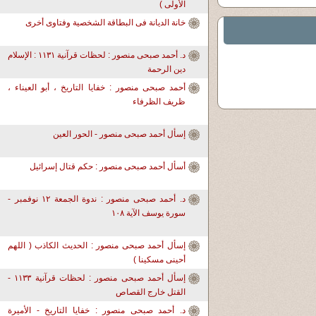
الأولى )
خانة الديانة فى البطاقة الشخصية وفتاوى أخرى
د. أحمد صبحى منصور : لحظات قرآنية ١١٣١ : الإسلام
دين الرحمة
أحمد صبحى منصور : خفايا التاريخ ، أبو العيناء ،
ظريف الظرفاء
إسأل أحمد صبحى منصور - الحور العين
أسأل أحمد صبحى منصور : حكم قتال إسرائيل
د. أحمد صبحى منصور : ندوة الجمعة ١٢ نوفمبر -
سورة يوسف الآية ١٠٨
إسأل أحمد صبحى منصور : الحديث الكاذب ( اللهم
أحينى مسكينا )
إسأل أحمد صبحى منصور : لحظات قرآنية ١١٣٣ -
القتل خارج القصاص
د. أحمد صبحى منصور : خفايا التاريخ - الأميرة