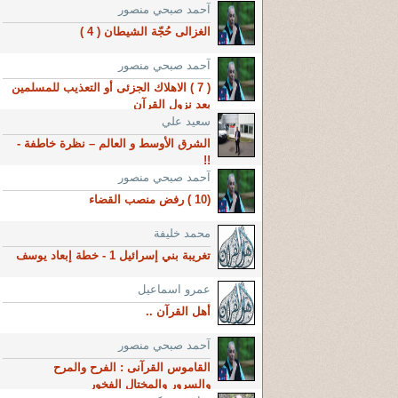
آحمد صبحي منصور
الغزالى حُجّة الشيطان ( 4 )
آحمد صبحي منصور
( 7 ) الاهلاك الجزئى أو التعذيب للمسلمين
بعد نزول القرآن
سعيد علي
الشرق الأوسط و العالم – نظرة خاطفة -
!!
آحمد صبحي منصور
(10 ) رفض منصب القضاء
محمد خليفة
تغريبة بني إسرائيل 1 - خطة إبعاد يوسف
عمرو اسماعيل
أهل القرآن ..
آحمد صبحي منصور
القاموس القرآنى : الفرح والمرح
والسرور والمختال الفخور