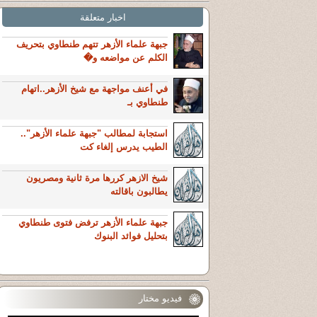
اخبار متعلقة
جبهة علماء الأزهر تتهم طنطاوي بتحريف
الكلم عن مواضعه و�
في أعنف مواجهة مع شيخ الأزهر..اتهام
طنطاوي بـ
استجابة لمطالب "جبهة علماء الأزهر"..
الطيب يدرس إلغاء كت
شيخ الازهر كررها مرة ثانية ومصريون
يطالبون باقالته
جبهة علماء الأزهر ترفض فتوى طنطاوي
بتحليل فوائد البنوك
فيديو مختار