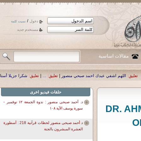
/
دخول
نسيت كلمة
مستخدم جديد
مقالات اساسية
 احمد صبحي منصور
|
تعليق:
...
|
تعليق:
شكرا جزيلا أستاذ حمد الحمد .أكرمكم الله 
حلقات فيديو اخرى
د. أحمد صبحى منصور : ندوة الجمعة ١٢ نوفمبر -
DR. A
سورة يوسف الآية ١٠٨
O
د أحمد صبحى منصور لحظات قرآنية 218 : أسطورة
العشرة المبشرون بالجنة