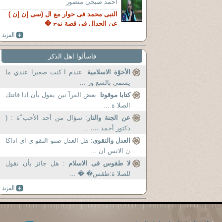
آحمد صبحي منصور
النبى محمد فى حوار مع ال (سى إن إن )
عن الجدال فى قصة نوح �
فاسألوا اهل الذكر
الأخوّة الاسلامية
: عندم ا كنت صغيرا عندي ما
يسمى بالشع ور ...
كتابا موقوتا
: بعض القرآ نين يقول بأن اذا فاتتك
الصلا ة ...
عن الجنة والنار
: سؤال من أحد الأحب ّة : (
دكتور أحمد ،،،، ...
العدل والتقوى
: هل العدل صنو التقو ى اي اذاكا
ن الانس ان ...
لا طقوس فى الاسلام
: هل جائز بأن نقول
للصلا ة:طقس� � ...