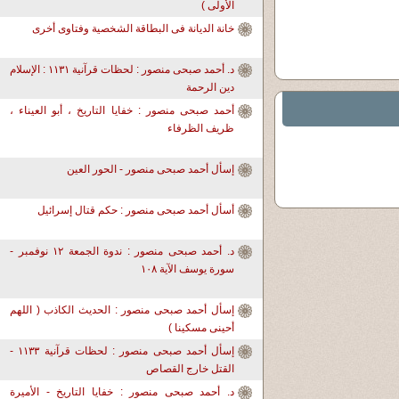
الأولى )
خانة الديانة فى البطاقة الشخصية وفتاوى أخرى
د. أحمد صبحى منصور : لحظات قرآنية ١١٣١ : الإسلام
دين الرحمة
أحمد صبحى منصور : خفايا التاريخ ، أبو العيناء ،
ظريف الظرفاء
إسأل أحمد صبحى منصور - الحور العين
أسأل أحمد صبحى منصور : حكم قتال إسرائيل
د. أحمد صبحى منصور : ندوة الجمعة ١٢ نوفمبر -
سورة يوسف الآية ١٠٨
إسأل أحمد صبحى منصور : الحديث الكاذب ( اللهم
أحينى مسكينا )
إسأل أحمد صبحى منصور : لحظات قرآنية ١١٣٣ -
القتل خارج القصاص
د. أحمد صبحى منصور : خفايا التاريخ - الأميرة