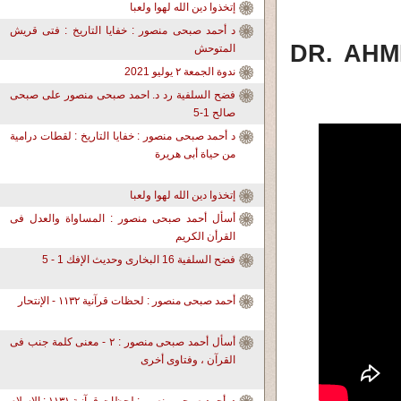
إتخذوا دين الله لهوا ولعبا
د أحمد صبحى منصور : خفايا التاريخ : فتى قريش
DR. AH
المتوحش
ندوة الجمعة ٢ يوليو 2021
فضح السلفية رد د. احمد صبحى منصور على صبحى
صالح 1-5
د أحمد صبحى منصور : خفايا التاريخ : لقطات درامية
من حياة أبى هريرة
إتخذوا دين الله لهوا ولعبا
أسأل أحمد صبحى منصور : المساواة والعدل فى
القرأن الكريم
فضح السلفية 16 البخارى وحديث الإفك 1 - 5
أحمد صبحى منصور : لحظات قرآنية ١١٣٢ - الإنتحار
أسأل أحمد صبحى منصور : ٢ - معنى كلمة جنب فى
القرآن ، وفتاوى أخرى