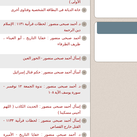
الأولى )
خانة الديانة فى البطاقة الشخصية وفتاوى أخرى
د. أحمد صبحى منصور : لحظات قرآنية ١١٣١ : الإسلام
دين الرحمة
أحمد صبحى منصور : خفايا التاريخ ، أبو العيناء ،
ظريف الظرفاء
إسأل أحمد صبحى منصور - الحور العين
أسأل أحمد صبحى منصور : حكم قتال إسرائيل
د. أحمد صبحى منصور : ندوة الجمعة ١٢ نوفمبر -
سورة يوسف الآية ١٠٨
إسأل أحمد صبحى منصور : الحديث الكاذب ( اللهم
أحينى مسكينا )
إسأل أحمد صبحى منصور : لحظات قرآنية ١١٣٣ -
القتل خارج القصاص
د. أحمد صبحى منصور : خفايا التاريخ - الأميرة