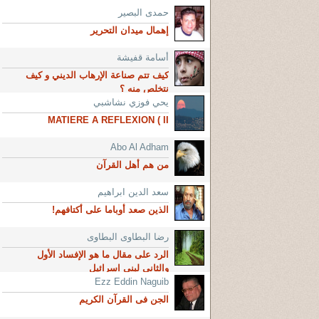
حمدى البصير
إهمال ميدان التحرير
أسامة قفيشة
كيف تتم صناعة الإرهاب الديني و كيف
نتخلص منه ؟
يحي فوزي نشاشبي
MATIERE A REFLEXION ( II
Abo Al Adham
من هم أهل القرآن
سعد الدين ابراهيم
الذين صعد أوباما على أكتافهم!
رضا البطاوى البطاوى
الرد على مقال ما هو الإفساد الأول
والثاني لبني اسرائيل
Ezz Eddin Naguib
الجن فى القرآن الكريم