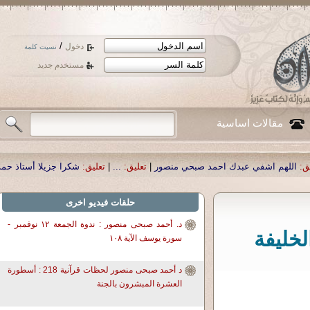
/
دخول
نسيت كلمة
مستخدم جديد
مقالات اساسية
 صبحي منصور
|
تعليق:
...
|
تعليق:
شكرا جزيلا أستاذ حمد الحمد .أكرمكم الله .
|
تعليق
حلقات فيديو اخرى
د. أحمد صبحى منصور : ندوة الجمعة ١٢ نوفمبر -
لخليفة
سورة يوسف الآية ١٠٨
د أحمد صبحى منصور لحظات قرآنية 218 : أسطورة
العشرة المبشرون بالجنة