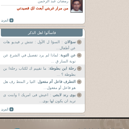
رمضان عبد الرحمن
من مرار غربتي أبعث لكِ قصيدتي
فاسألوا اهل الذكر
سؤالان
: السؤا ل الأول : تنتش ر فيديو هات
عن أطفال...
عن التوبة
: لماذا لم يرد تفصيل في الشرع عن
توبة السار ق ...
رحلة ابن بطوطة
: ما تقييم ك لكتاب رحلةا بن
بطوطة ؟ ...
التطرف فاعل أم مفعول
: التيا ر المتط رف هل
هو فاعل أو مفعول...
بوى رند لابنتى
: اعيش فى امريك ا وابنت ى
تريد ان يكون لها بوى...