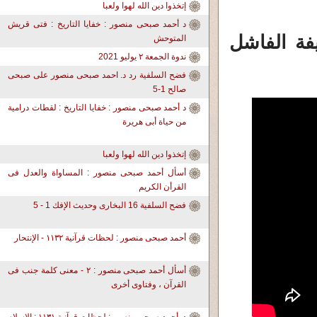
إتخذوا دين الله لهوا ولعبا
د أحمد صبحى منصور : خفايا التاريخ : فتى قريش
يفة الفاشل
المتوحش
ندوة الجمعة ٢ يوليو 2021
فضح السلفية رد د. احمد صبحى منصور على صبحى
صالح 1-5
د أحمد صبحى منصور : خفايا التاريخ : لقطات درامية
من حياة أبى هريرة
إتخذوا دين الله لهوا ولعبا
أسأل أحمد صبحى منصور : المساواة والعدل فى
القرأن الكريم
فضح السلفية 16 البخارى وحديث الإفك 1 - 5
أحمد صبحى منصور : لحظات قرآنية ١١٣٢ - الإنتحار
أسأل أحمد صبحى منصور : ٢ - معنى كلمة جنب فى
القرآن ، وفتاوى أخرى