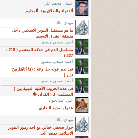
عثمان محمد علي
ألفقهاء والطلاق وزنا ألمحارم
مهدي مالك
ما هو مستقبل التنوير الاسلامي داخل
منطقة الشرق الاوسط
آحمد صبحي منصور
مسلسل الدم فى خلافة المعتصم ( 218 :
227 )
آحمد صبحي منصور
فى تدبر قوله جل وعلا : (مَا أَتَاهُمْ مِنْ
نَذِيرٍ )
آحمد صبحي منصور
فى هذه الحروب الأهلية الدينية بين (
المسلمين ): ( القرآن �
علي عبدالجواد
عفوا يا مذيع البخارى
مهدي مالك
حوار صحفي خيالي مع احد رموز التنوير
الإسلامي بمصر الجز