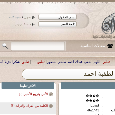
/
دخول
نسيت كلمة
مستخدم جديد
مقالات اساسية
في عبدك احمد صبحي منصور
|
تعليق:
...
|
تعليق:
شكرا جزيلا أستاذ حمد الحمد .أكرم
لطفية احمد
الاكثر تعليقا
الأمن وترويع الآمنين {9}
����
:
����
Egypt
:
الكلمة بين القرآن والتراث {8}
ات
:
462,443