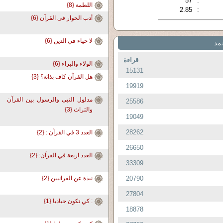
57
:
اللطمة {8}
2.85
:
أدب الحوار فى القرآن {6}
لا حياء في الدين {6}
مد
قراءة
الولاء والبراء {6}
15131
هل القرآن كاف بذاته؟ {3}
19919
مدلول النبى والرسول بين القرآن
25586
والتراث {3}
19049
28262
العدد 3 في القرآن : {2}
26650
العدد اربعة في القرآن: {2}
33309
20790
نبذة عن القرانيين {2}
27804
: كي تكون حياديا {1}
18878