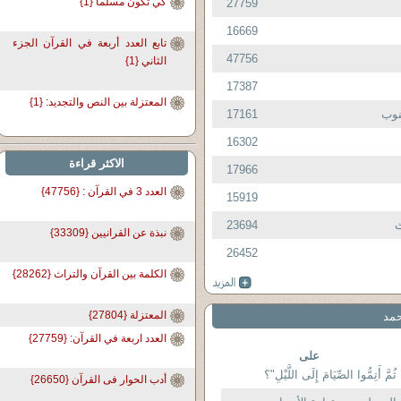
كي تكون مسلما {1}
27759
16669
تابع العدد أربعة في القرآن الجزء
47756
الثاني {1}
17387
المعتزلة بين النص والتجديد: {1}
نوب
17161
16302
الاكثر قراءة
17966
العدد 3 في القرآن : {47756}
15919
ث
23694
نبذة عن القرانيين {33309}
26452
الكلمة بين القرآن والتراث {28262}
المعتزلة {27804}
حمد
العدد اربعة في القرآن: {27759}
على
ثُمَّ أَتِمُّوا الصِّيَامَ إِلَى اللَّيْلِ"؟
أدب الحوار فى القرآن {26650}