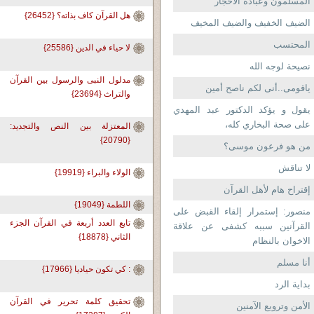
المسلمون وعبادة الأحجار
هل القرآن كاف بذاته؟ {26452}
الضيف الخفيف والضيف المخيف
المحتسب
لا حياء في الدين {25586}
نصيحة لوجه الله
مدلول النبى والرسول بين القرآن
ياقومى..أنى لكم ناصح أمين
والتراث {23694}
يقول و يؤكد الدكتور عبد المهدي
على صحة البخاري كله،
المعتزلة بين النص والتجديد:
{20790}
من هو فرعون موسى؟
لا تناقش
الولاء والبراء {19919}
إقتراح هام لأهل القرآن
اللطمة {19049}
منصور: إستمرار إلقاء القبض على
تابع العدد أربعة في القرآن الجزء
القرآنين سببه كشفى عن علاقة
الثاني {18878}
الاخوان بالنظام
أنا مسلم
: كي تكون حياديا {17966}
بداية الرد
تحقيق كلمة تحرير في القرآن
الأمن وترويع الآمنين