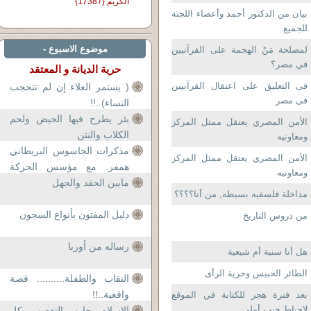
الكريم {17387}
بيان من الدكتور أحمد وأعضاء اللجنة
للجميع
موضوع الاسبوع -
لمصلحة مَنْ الهجمة على القرآنيين
في مصر؟
حرية الديانة و المعتقد
فى التعليق على اعتقال القرآنيين
( يستمر الغلاء إن لم تتحجب
فى مصر
النساء)..!!
بئر يطرح فيها الحيض ولحم
الأمن المصري يعتقل ممثل المركز
الكلاب والنتن
ومعاونيه
مذكرات الجاسوس البريطاني
الأمن المصري يعتقل ممثل المركز
همفر. مع مؤسس الحركة
ومعاونيه
مابين الحقد والجهل
الوهابية محمد بن عبد الو
مداخلة فلسفيه بسيطه, من أنا؟؟؟؟
دليل المفتون بأنواع السجون
من دروس التاريخ
رساله من أوربا
هل أنا سنية أم شيعية
الطائر الحبيس وحرية الرأى
النقاب والطفلة.......... قصة
واقعية..!!
بعد فترة هجر للكتابة في الموقع
لإحباط خيب أملي
الإسلام يحارب التعصب بكل