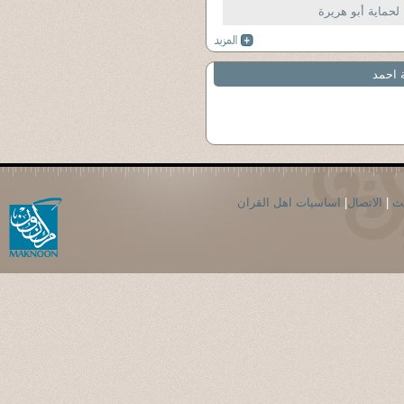
لحماية أبو هريرة
 احمد
حث
|
الاتصال
|
اساسيات اهل القران