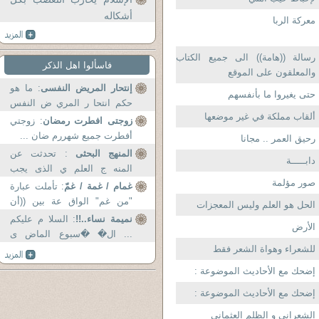
أشكاله
معركة الربا
رسالة ((هامة)) الى جميع الكتاب
فاسألوا اهل الذكر
والمعلقون على الموقع
إنتحار المريض النفسى
: ما هو
حتى يغيروا ما بأنفسهم
حكم انتحا ر المري ض النفس
ألقاب مملكة في غير موضعها
ى وهو يعلم ان...
زوجتى افطرت رمضان
: زوجتي
أفطرت جميع شهررم ضان ...
رحيق العمر .. مجانا
المنهج البحثى
: تحدثت عن
دابـــــة
المنه ج العلم ي الذى يجب
صور مؤلمة
على...
غمام / غمة / غمّ
: تأملت عبارة
"من غم" الواق عة بين ((أن
الحل هو العلم وليس المعجزات
يخرجو ا ...
نميمة نساء..!!
: السلا م عليكم
الأرض
... ال� �سبوع الماض ى
للشعراء وهواة الشعر فقط
تابعة...
إضحك مع الأحاديث الموضوعة :
إضحك مع الأحاديث الموضوعة :
الشعرانى و الظلم العثمانى