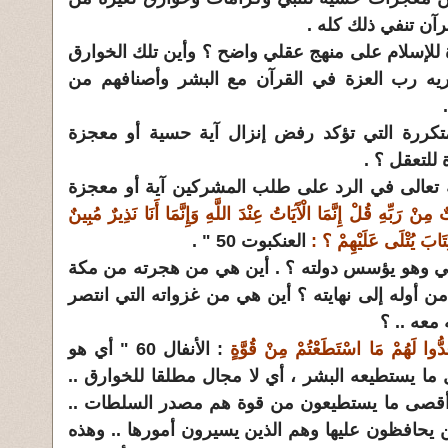
رآن تنفي ذلك كله .
 للإسلام على منهج عقلي واضح ؟ وأين تلك الخوارق
ريه رب العزة في القرآن مع البشر وأصنافهم من
متكررة التي تؤكد رفض إنزال آية حسية أو معجزة
 للتعقل ؟ .
له تعالى في الرد على طلب المشركين آية أو معجزة
 مِنْ رَبِّهِ قُلْ إِنَّمَا الْآَيَاتُ عِنْدَ اللَّهِ وَإِنَّمَا أَنَا نَذِيرٌ مُبِينٌ
العنكبوت 50 " .
نبي وهو يؤسس دولته ؟ . أين هي من هجرته من مكة
 أوله إلى نهايته ؟ أين هي من غزواته التي انتصر
 معه .. ؟
دُّوا لَهُمْ مَا اسْتَطَعْتُمْ مِنْ قُوَّةٍ
: الأنفال 60 " أي هو
ل ما يستطيعه البشر ، أي لا مجال مطلقا للخوارق ..
ن أقصى ما يستطيعون من قوة هم مصدر السلطات ..
ين يحافظون عليها وهم الذين يسيرون أمورها .. وهذه