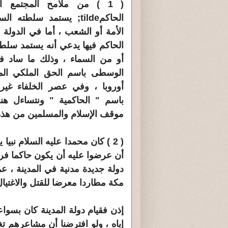
( 1 ) من ملامح المجتمع ا
الحاكمtilde; يستمد سلطته 
الأمة أو الشعب ، أما في الدولة ا
الحاكم فيها يدعي أنه يستمد سلطت
أو من السماء ، وذلك ما ساد ف
الوسطى باسم الحق الملكي ا
أوروبا ، وفي عصر الخلفاء غير 
باسم " الحاكمية " ونتساءل هنا
موقف الإسلام والمسلمين من هذه
( 2 ) كان محمدا عليه السلام ن
أن عرضوا عليه أن يكون حاكما فر
دولة جديدة مدنية في المدينة ، عم
مكة مطاردا معرضا للقتل والاغتيال
إذن فقيام دولة المدينة كان بسواع
إياه ، ولو افترضنا أن مشاعرهم ت