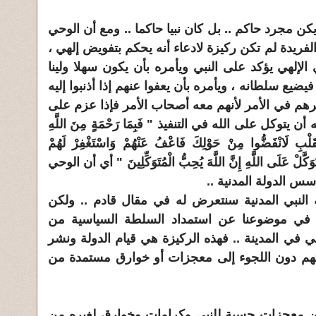
كن مجرد حاكم .. بل كان نبيا حاكما .. ومع أن الوحي
الفريدة لم تكن ركيزة لادعاء أنه يحكم بتفويض إلهي ،
لهي يؤكد على النبي ويأمره بأن يكون سهلا ولينا
ضيع سلطانه ، ويأمره بأن يعفوا عنهم إذا أذنبوا إليه
يرهم في الأمر لأنهم معه أصحاب الأمر فإذا عزم على
 يتوكل على الله في التنفيذ " فَبِمَا رَحْمَةٍ مِنَ اللَّهِ
قَلْبِ لَانْفَضُّوا مِنْ حَوْلِكَ فَاعْفُ عَنْهُمْ وَاسْتَغْفِرْ لَهُمْ
وَكَّلْ عَلَى اللَّهِ إِنَّ اللَّهَ يُحِبُّ الْمُتَوَكِّلِينَ " أي أن الوحي
سس الدولة المدنية ..
 النبي المدنية سنتعرض له في مقال قادم .. ولكن
ة في موضوعنا عن استمداد السلطة السياسية من
بي في المدينة .. فهذه الركيزة هي قيام الدولة ونشر
هم دون اللجوء إلى معجزات أو خوارق مستمدة من
ن معجزات حسية للنبي وكرامات وخوارق لغيره من