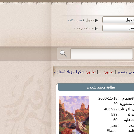
/
دخول
نسيت كلمة
مستخدم جديد
كرا جزيلا أستاذ حمد الحمد .أكرمكم الله .
|
تعليق:
نسأل الله تعالى أن يمن بالشفاء
بطاقة
محمد شعلان
الانضمام
:
2006-11-18
ت منشورة
:
20
 القراءات
:
403,922
ت له
:
583
ت عليه
:
50
يلاد
:
مصر
قامة
:
Elwadi