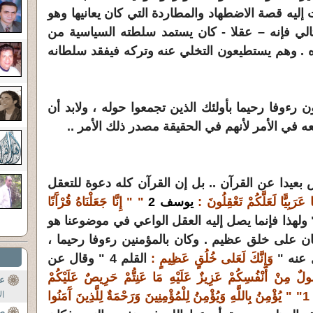
إليه قصة الاضطهاد والمطاردة التي كان يعانيها وهو
الي فإنه – عقلا - كان يستمد سلطته السياسية من
ه . وهم يستطيعون التخلي عنه وتركه فيفقد سلطانه
ن رءوفا رحيما بأولئك الذين تجمعوا حوله ، ولابد أن
 في الأمر لأنهم في الحقيقة مصدر ذلك الأمر ..
يس بعيدا عن القرآن .. بل إن القرآن كله دعوة للتعقل
َنًا عَرَبِيًّا لَعَلَّكُمْ تَعْقِلُونَ :
يوسف 2
" " إِنَّا جَعَلْنَاهُ قُرْآَنًا
زخرف 3 " ولهذا فإنما يصل إليه العقل الواعي في موضوعنا هو
ان على خلق عظيم . وكان بالمؤمنين رءوفا رحيما ،
 عنه "
وَإِنَّكَ لَعَلى خُلُقٍ عَظِيمٍ :
القلم 4 " وقال عن
لٌ مِنْ أَنْفُسِكُمْ عَزِيزٌ عَلَيْهِ مَا عَنِتُّمْ حَرِيصٌ عَلَيْكُمْ
عب
ال
بِالْمُؤْمِنِينَ رَءُوفٌ رَحِيمٌ : التوبة 28 1" " يُؤْمِنُ بِاللَّهِ وَيُؤْمِنُ لِلْمُؤْمِنِينَ وَرَحْمَةٌ لِلَّذِينَ آَمَنُوا
صل