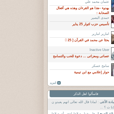
عثمان محمد علي
بهدوء –هذا هو القرءان وهذه هي أفعال
الصحابة :
حمدى البصير
تأسيس حزب لثوار 25 يناير
امارير امارير
بحثا عن محمد في القرآن [ 25 ٍ
Inactive User
عصاتى ومعزاتى ... دعوة للحب والتسامح
سامح عسكر
حوار إعلامي مع ابن تيمية
فاسألوا اهل الذكر
ادة الأنثى
: لماذا قال الله تعالى انهم يعبدو ن
انا ث ؟ ...
اة الصبح.!
: هل نقول صلاةا لفجر أم صلاةا