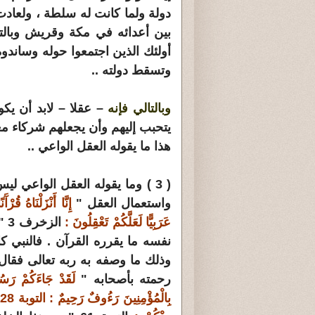
دولة ولما كانت له سلطة ، ولعادت 
بين أعدائه في مكة وقريش وبالت
أولئك الذين اجتمعوا حوله وساندو
وتسقط دولته ..
وبالتالي فإنه
– عقلا – لابد أن يكو
يتحبب إليهم وأن يجعلهم شركاء معه
هذا ما يقوله العقل الواعي ..
( 3 ) وما يقوله العقل الواعي ل
واستعمال العقل "
إِنَّا أَنْزَلْنَاهُ قُرْآ
عَرَبِيًّا لَعَلَّكُمْ تَعْقِلُونَ :
ال
نفسه ما يقرره القرآن . فالنبي ك
وذلك ما وصفه به ربه تعالى فقال
رحمته بأصحابه "
لَقَدْ جَاءَكُمْ رَسُو