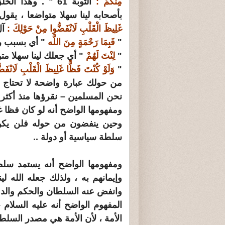
مِنْكُمْ :
التوبة 61 " . وه
بأصحابه لينا سهلا متواضعا ، يقول
غَلِيظَ الْقَلْبِ لَانْفَضُّوا مِنْ حَوْلِكَ :
آل 
"
فَبِمَا رَحْمَةٍ مِنَ اللَّه
" أي بسبب رح
"
لِنْتَ لَهُمْ
" أي جعلك لينا سهلا متو
"
وَلَوْ كُنْتَ فَظًّا غَلِيظَ الْقَلْبِ لَانْفَ
من حولك عبارة واضحة لا تحتاج تفس
نحن المسلمين – نقرؤها منذ أكثر
ومفهومها الواضح أنه لو كان فظا غ
وحين ينفضون من حوله فلن يكو
سلطة سياسية أو دولة ..
ومفهومها الواضح أنه يستمد سلط
وإيمانهم به ، ولذلك جعله الله ل
وانفض عنه السلطان والحكم والدول
المفهوم الواضح أنه عليه السلام 
الأمة ، لأن الأمة هي مصدر السلط