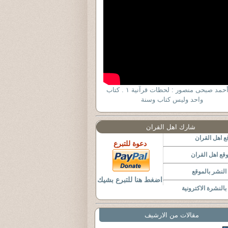
د . أحمد صبحى منصور : لحظات قرآنية ١ . كتاب
واحد وليس كتاب وسنة
شارك اهل القران
 اهل القران
دعوة للتبرع
قع اهل القران
لنشر بالموقع
اضغط هنا للتبرع بشيك
النشرة الاكترونية
مقالات من الارشيف