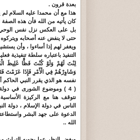
بعدة قرون .
هذا مع أن محمدا عليه السلام لم ي
كان يأتيه من الله فأن هذه الصفة 
بل على العكس نزل نفس الوحي الإ
حتى لا ينفض عنه أصحابه ويتركوه في
ويغفر لهم إذا أساءوا ، وأن يستش
التنفيذ باعتباره سلطة تنفيذية فعليه أن
لِنْتَ لَهُمْ وَلَوْ كُنْتَ فَظًّا غَلِيظَ الْ
وَشَاوِرْهُمْ فِي الْأَمْرِ فَإِذَا عَزَمْتَ فَتَ
نفسه هو الذي يقرر النبي الحاكم أ
( 4 ) وموضوع الشورى في دولة
نتوقف هنا مع الركيزة الأساسي
الناس في دولة الإسلام ، دولة الن
الدعوة على جهد البشر واستطاعت
الله ..
وبغض النظر عما يحويه التراث م