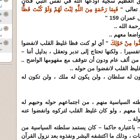
ذا الخلق العظيم سجية أودعها الله في نفس النبي فكان
لص
 تعالى "
فَبِمَا رَحْمَةٍ مِنَ اللَّهِ لِنْتَ لَهُمْ وَلَوْ كُنْتَ فَظًّا
عق
عمران 159 "
عا
مة الله ..
زو
اضعا معهم ..
مع
ضُّوا مِنْ حَوْلِكَ
" أي لو كنت فظا غليظ القلب لانفضوا
س
حم
يرا . ولكنها تحتاج إلى تدبر وتعقل ، بدليل أننا –
 من ألف عام ودون أن نتوقف مع مفهومها الواضح ..
ليظ القلب لانفضوا من حوله ..
ن له سلطان ، ولن يكون له ملك ، ولن تكون له
ته السياسية منهم ، من اجتماعهم حوله وحبهم له
ينا معهم ، ولو كان غليظ القلب لتركوه وانفضوا عنه
ة ..
– باعتباره حاكما – كان يستمد سلطته السياسية من
ات ، وذلك ما اكتشفه البشر ونفذوه بعد نزول القرآن