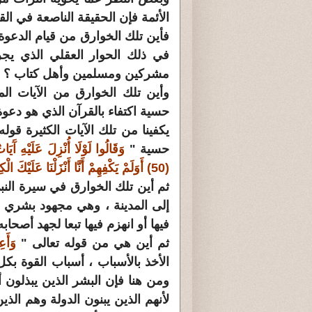
الأئمة فإن الحقيقة الناصعة في الق
فأين تلك الخوارق من قيام الدعوة
في ذلك الحوار العقلي الذي يج
مشركين ومسلمين وأهل كتاب ؟ .
وأين تلك الخوارق من الآيات ال
حسية اكتفاء بالقرآن الذي هو دعوة
يكفينا من تلك الآيات الكثيرة قو
حسية "
وَقَالُوا لَوْلَا أُنْزِلَ عَلَيْهِ آَيَاتٌ
(50) أَوَلَمْ يَكْفِهِمْ أَنَّا أَنْزَلْنَا عَلَيْكَ الْكِتَابَ يُتْلَى عَلَيْهِمْ ؟ :
ثم أين تلك الخوارق في سيرة ال
إلى المدينة ، وهي مجهود بشري من
فيها أو انهزم فيها تبعا لجهد أصحابه
ثم أين هي من قوله تعالى "
وَأَعِ
الأخذ بالأسباب ، أسباب القوة بك
ومن هنا فإن البشر الذين يبذلو
لأنهم الذين يبنون الدولة وهم الذ