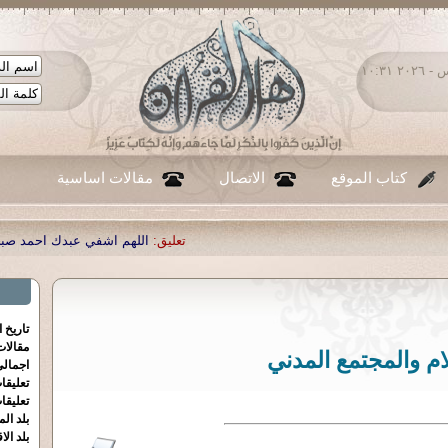
الخميس ٠٦ - أغسطس - ٢٠٢٦ ١٠:٣١
كتاب الموقع
الاتصال
مقالات اساسية
تعليق:
اللهم اشفي عبدك احمد صبحي منصور
|
تعليق:
...
|
تعليق:
ش
تاريخ 
مقالا
ام والمجتمع المدني
اجمالي
تعليقا
تعليقا
بلد الم
بلد الا