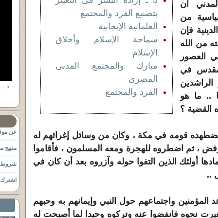
3 ـ إرادة البشر فى التغيير
لمدني أن
بتصنيع الفرد والمجتمع
السياسية من
العلمانية الإيجابية
لدينية فإن
سماحة الإسلام وأخلاق
ه من الله
الإسلام
ي العصور
مبارك والمجتمع المدنى
لمقدس في
المصرى
الراشدين
الفرد والمجتمع
 .. ما هو
 القضية ؟
عن موقع
بيا يضطهده قومه في مكة ، وكان من وسائل إغرائهم له
فض ، ثم اضطروه للهجرة ومعه المسلمون ، فأقاموا
منهج مو
ادها أولئك الذين التفوا حوله وآزروه بعد أن كان في
شروط ا
 ..
اشترك ب
د المؤمنين واجتماعهم حول النبي وإيمانهم به وحبهم
غيرت نحوه فانفضوا عنه وتركوه وحيدا لما أصبحت له