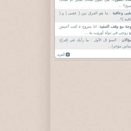
بح؟ ...
بى وعاقبة
: ما هو الفرق بين ( عقبى ) و (
قبة )؟...
جة مع وقف التنفيذ
: انا متزوج ة كنت أعيش
 زوجي في دولة أوروب ية ...
ؤالان
: السؤ ال الأول : ما رأيك فى إفراج
اس مؤخرا...