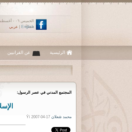
مساءً
English
|
عربي
الرئيسية
عن القرانيين
المجتمع المدني في عصر الرسول:
الإسل
محمد شعلان
Ýí 2007-04-17