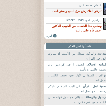
عثمان محمد علي
تبرعوا لفك رهن درع النبى وإسترداده .
إبراهيم دادي Brahim Daddi
وصلني هذا الخطاب من الحبيب الدكتور
أحمد لأرد على باعث ا
فاسألوا اهل الذكر
قداسة والبركة
: سؤال من الأست اذ مبروك
يد : في القرآ ن ...
مانية الاسلام
: انشئن ا في كوردس تان
ظمة عالمي ة بأسم...
ؤالان
: السؤا ل الأول نحن نحتقر الكلب ،
قول انه...
مية اهل القرآن
: في البدء السلا م عليكم
حمة الله والصل اة ...
رسول والرسالة
: سؤالي هو حول قوله تعالى
 غنمتم من شيء فان لله...