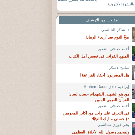
النشرة الاكترونية
مقالات من الارشيف
د. شاكر النابلسي
صحِّ النوم بعد أربعاء الرماد!
آحمد صبحي منصور
المنهج القرآنى فى قصص أهل الكتاب
سامح عسكر
هل المصريون أحفاد للفراعنة؟
إبراهيم دادي Brahim Daddi
من هو الشهيد، الشهداء، حسب لسان
القرآن العربي المبين.
آحمد صبحي منصور
في التعرف على واحد من أكابر المجرمين
: ( حسنى مبارك اللع�
يحي فوزي نشاشبي
ولمحمد رسول الله الأخلاق العظمى