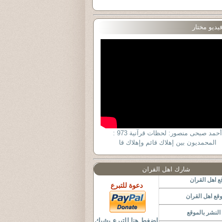
يديو مختار
أحمد صبحى منصور: لحظات قرآنية 973 :
المحمديون بين إهلاك قائم وإهلاك قا
شارك اهل القران
 اهل القران
دعوة للتبرع
قع اهل القران
لنشر بالموقع
اضغط هنا للتبرع بشيك