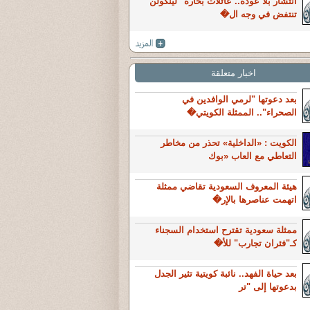
انتشار بلا عودة.. عائلات بحارة "لينكولن"
تنتفض في وجه ال�
اخبار متعلقة
بعد دعوتها "لرمي الوافدين في
الصحراء".. الممثلة الكويتي�
الكويت : «الداخلية» تحذر من مخاطر
التعاطي مع العاب «بوك
هيئة المعروف السعودية تقاضي ممثلة
اتهمت عناصرها بالإر�
ممثلة سعودية تقترح استخدام السجناء
كـ"فئران تجارب" للأ�
بعد حياة الفهد.. نائبة كويتية تثير الجدل
بدعوتها إلى "تر