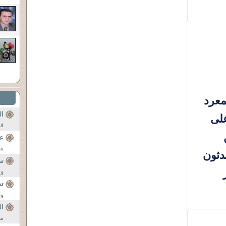
معرد
ال
على
فا
عل
من
حدثون
س
ون
تس
ور
ال
ما