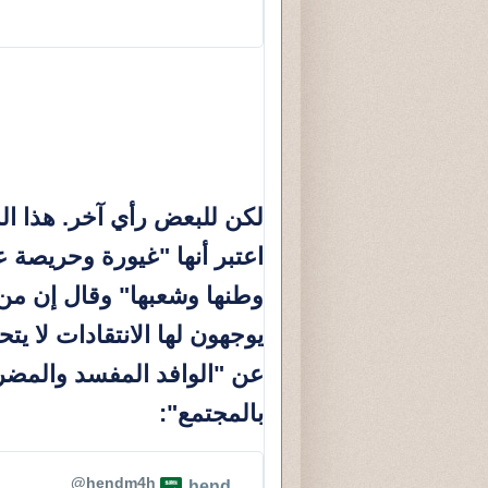
المعلومات
والخصوصية
لإعلانات
تويتر
لكن للبعض رأي آخر. هذا ال
اعتبر أنها "غيورة وحريصة 
وطنها وشعبها" وقال إن من
يوجهون لها الانتقادات لا يت
عن "الوافد المفسد والمضر
بالمجتمع":
@hendm4h
hend