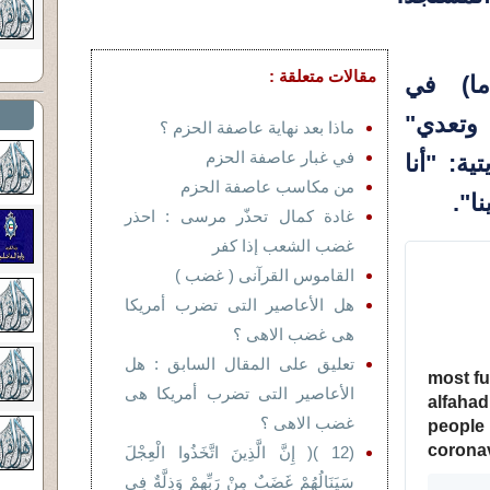
مقالات متعلقة :
ثلة (71 عاما) في
وتعدي"
ماذا بعد نهاية عاصفة الحزم ؟
في غبار عاصفة الحزم
ية: "أنا
من مكاسب عاصفة الحزم
ا".
غادة كمال تحذّر مرسى : احذر
غضب الشعب إذا كفر
القاموس القرآنى ( غضب )
هل الأعاصير التى تضرب أمريكا
هى غضب الاهى ؟
		
تعليق على المقال السابق : هل
most fu
الأعاصير التى تضرب أمريكا هى
alfahad 
غضب الاهى ؟
people 
coronav
(12 )( إِنَّ الَّذِينَ اتَّخَذُوا الْعِجْلَ
سَيَنَالُهُمْ غَضَبٌ مِنْ رَبِّهِمْ وَذِلَّةٌ فِي