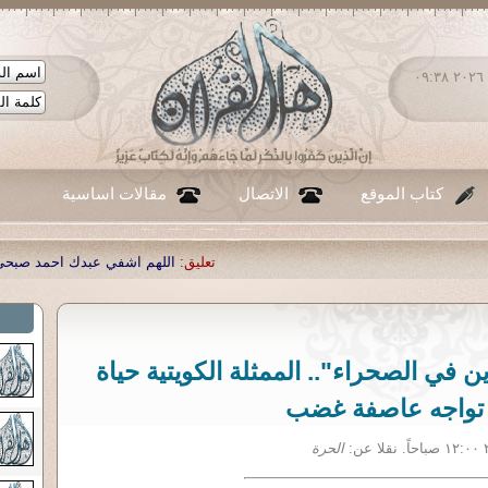
الأحد ٠٩ - أغسطس - ٢٠٢٦ ٠٩:٣٨
كتاب الموقع
الاتصال
مقالات اساسية
تعليق:
اللهم اشفي عبدك احمد صبحي منصور
|
تعليق:
...
|
تعليق:
شك
ن في الصحراء".. الممثلة الكويتية حياة
 تواجه عاصفة غضب
الحرة