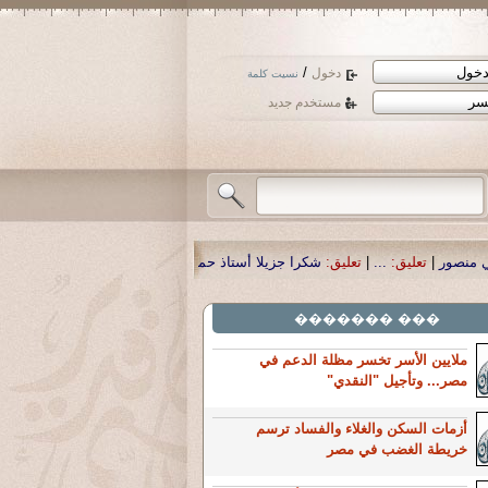
/
دخول
نسيت كلمة
مستخدم جديد
را جزيلا أستاذ حمد الحمد .أكرمكم الله .
|
تعليق:
نسأل الله تعالى أن يمن بالشفاء
��� �������
ملايين الأسر تخسر مظلة الدعم في
مصر... وتأجيل "النقدي"
أزمات السكن والغلاء والفساد ترسم
خريطة الغضب في مصر