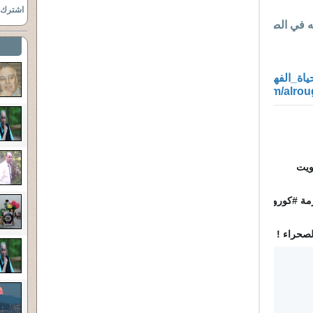
اشترك ب
حاشا 
أهل 
														أي 
ياة_الفهد
، ففي وقت المحن تظهر معادن 
s
twitter.com/alrou
/
1
2
4
#
حياة_الفهد
5
ويت
1
0
																	الذين لم 
3
مة 
#
كورونا
 ..
5
																	وتقول : لو 
7
لصحراء !
4
7
5
5
0
2