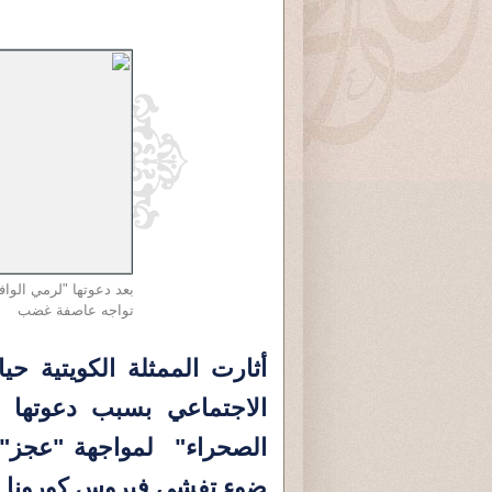
بعد دعوتها "لرمي الواف
تواجه عاصفة غضب
أثارت الممثلة الكويتية حي
الاجتماعي بسبب دعوتها ل
الصحراء" لمواجهة "عجز" 
ضوء تفشي فيروس كورونا ا