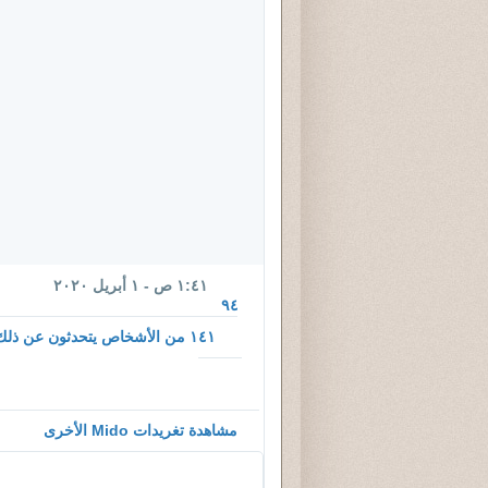
١:٤١ ص - ١ أبريل ٢٠٢٠
٩٤
١٤١ من الأشخاص يتحدثون عن ذلك
المعلومات
والخصوصية
لإعلانات
مشاهدة تغريدات Mido الأخرى
تويتر