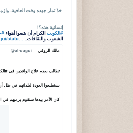
 خذْ ثمار جهده وقت العافية، وارْمِه في الصحراء وقت الوباء!!!!!!
إنسانية هذه؟! 
#
الكويت
 الكرام أن يتبعوا أهواء 
#
ح
الشعوب والثقافات.. 
…
h
gui/statu
t
t
مالك الروقي
✔
@alrougui
p
s
:
تطالب بعدم علاج الوافدين في 
#
الك
/
/
يستطيعوا العودة لبلدانهم في ظل أز
كان الأمر بيدها ستقوم برميهم في ا