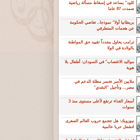
كلود" يساعد في إسقاط مسألة رياضية
صمدت 87 عاما
بريطانيا أولا" نموذجا.. تغاضي الحكومة
عن هجمات المتطرفي
ترامب يحاول مجدداً تقييد حق المواطنة
بالولادة في الولا
مواليد الاغتصاب" في السودان: أطفال بلا
هوية
ملايين الأسر تخسر مظلة الدعم في
مصر... وتأجيل "النقدي"
أسعار الغذاء ترتقع لأعلى مستوى منذ 3
سنوات
نيوزويك: هل تتجمع حروب العالم الصغرى
لتشعل حربا عالمية