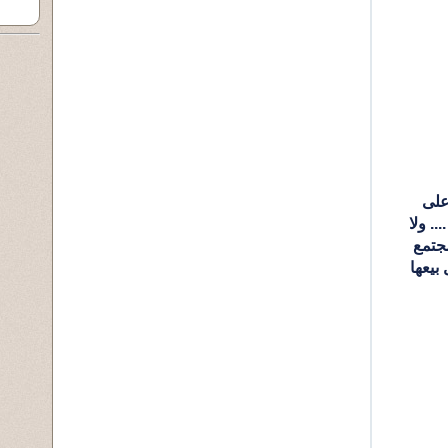
ينتقدون الفنانة الخلوقة حياة الفهد على 
غيرتها وحرصها على وطنها وشعبها .... ولا 
ينتقدون الوافد المفسد والمضر بالمجتمع 
الذي ( كدس المواد الغدائية من أجل بيعها 