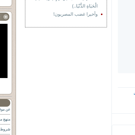
الْحَيَاةِ الدُّنْيَا..)
وأخيرا غضب المصريون!
ف
عن موقع
منهج مو
شروط ا