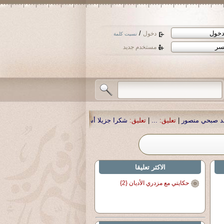
/
دخول
نسيت كلمة
مستخدم جديد
|
تعليق:
...
|
تعليق:
شكرا جزيلا أستاذ حمد الحمد .أكرمكم الله .
|
تعليق:
نسأل الله 
الاكثر تعليقا
حكايتي مع مزدري الأديان {2}