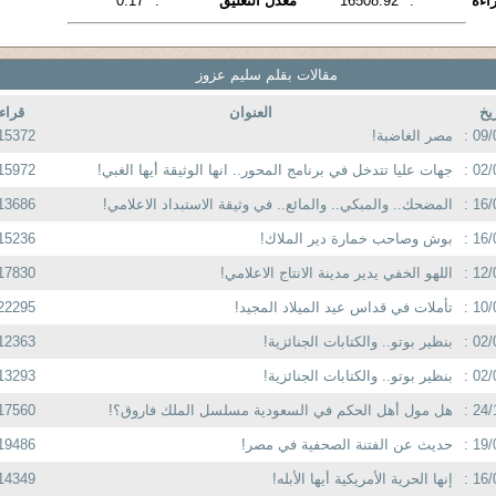
اءة
:
16508.92
معدل التعليق
:
0.17
مقالات بقلم سليم عزوز
ريخ
العنوان
قراء
09/
مصر الغاضبة!
15372
02/
جهات عليا تتدخل في برنامج المحور.. انها الوثيقة أيها الغبي!
15972
16/
المضحك.. والمبكي.. والمائع.. في وثيقة الاستبداد الاعلامي!
13686
16/
بوش وصاحب خمارة دير الملاك!
15236
12/
اللهو الخفي يدير مدينة الانتاج الاعلامي!
17830
10/
تأملات في قداس عيد الميلاد المجيد!
22295
02/
بنظير بوتو.. والكتابات الجنائزية!
12363
02/
بنظير بوتو.. والكتابات الجنائزية!
13293
24/
هل مول أهل الحكم في السعودية مسلسل الملك فاروق؟!
17560
19/
حديث عن الفتنة الصحفية في مصر!
19486
16/
إنها الحرية الأمريكية أيها الأبله!
14349