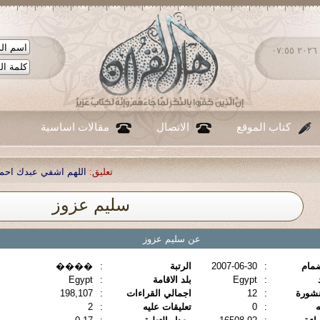
الأحد ٠٩ - أغسطس - ٢٠٢٦ ٠٧:٥٥
كتاب الموقع
الاتصال
مقالات اساسية
تعليق:
اللهم اشفي عبدك احمد صبحي منصور
سليم عزوز
عن سليم عزوز
ضمام
:
2007-06-30
الرتبة
:
����
:
Egypt
بلد الاقامة
:
Egypt
نشورة
:
12
اجمالي القراءات
:
198,107
ه
:
0
تعليقات عليه
:
2