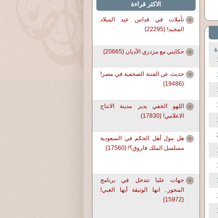
الاكثر قراءة
تأملات في قداس عيد الميلاد
المجيد! {22295}
ة
حكايتي مع مزدري الأديان {20665}
حديث عن الفتنة الصحفية في مصر!
{19486}
اللهو الخفي يدير مدينة الانتاج
الاعلامي! {17830}
هل مول أهل الحكم في السعودية
مسلسل الملك فاروق؟! {17560}
جهات عليا تتدخل في برنامج
المحور.. انها الوثيقة أيها الغبي!
{15972}