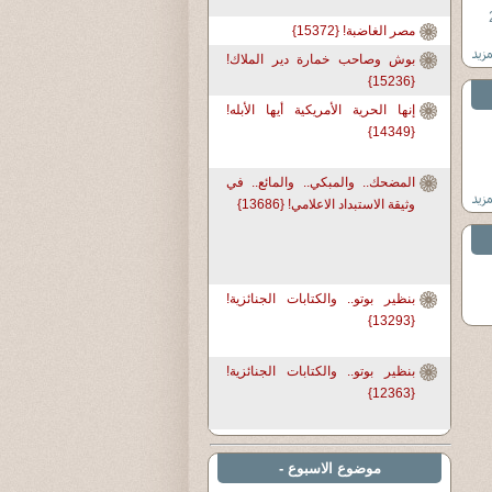
مصر الغاضبة! {15372}
بوش وصاحب خمارة دير الملاك!
{15236}
إنها الحرية الأمريكية أيها الأبله!
{14349}
المضحك.. والمبكي.. والمائع.. في
وثيقة الاستبداد الاعلامي! {13686}
بنظير بوتو.. والكتابات الجنائزية!
{13293}
بنظير بوتو.. والكتابات الجنائزية!
{12363}
موضوع الاسبوع -