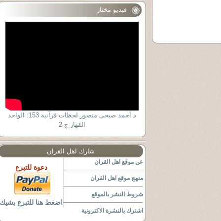
فيديو مختار
د أحمد صبحى منصور لحظات قرآنية 153: الواحد
القهار ج 2
شارك اهل القران
عن موقع اهل القران
دعوة للتبرع
منهج موقع اهل القران
شروط النشر بالموقع
اضغط هنا للتبرع بشيك
اشترك بالنشرة الاكترونية