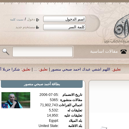
/
دخول
نسيت كلمة
مستخدم جديد
مقالات اساسية
هم اشفي عبدك احمد صبحي منصور
|
تعليق:
...
|
تعليق:
شكرا جزيلا أستاذ حمد الحمد 
بطاقة
آحمد صبحي منصور
تاريخ الانضمام
:
2006-07-05
مقالات منشورة
:
5365
اجمالي القراءات
:
71,902,743
تعليقات له
:
5,532
تعليقات عليه
:
14,950
بلد الميلاد
:
Egypt
بلد الاقامة
:
United State