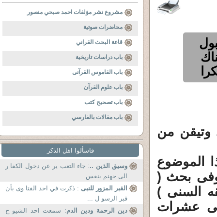
مشروع نشر مؤلفات احمد صبحي منصور
محاضرات صوتية
بول
قاعة البحث القراني
ناك
باب دراسات تاريخية
كرا
باب القاموس القرآنى
باب علوم القرآن
باب تصحيح كتب
باب مقالات بالفارسي
 وتيقن من
فاسألوا اهل الذكر
ا الموضوع
وسيق الذين ..
: جاء التعب ير عن دخول الكفا ر
وفى بحث (
الى جهنم بنفس...
ه السنى )
القبر المزور للنبى
: ذكرت في احد الفتا وى بأن
قبر الرسو ل ...
فى عشرات
دين الرحمة ودين الدم
: سمعت احد الشيو خ