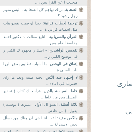
متحدث ا عن القرآ نيين ،...
الصحابة
: نراك تهاجم كل الصحا بة . اليس منهم
رجل رشيد ؟...
ترجمة لحظات قرآنية
: حبذا لو قمت بفيدو هات
مثل لحضات قراني ة ...
القرآن والسريانية
: اتابع مقالت ك دكتور احمد
وخاصة القام وس ...
تقديس الراشدين
: • اشك ر مجهود ك الكبي ر
فى توضيح الكثي ر ...
إتفاق فى الهجص
: ما أسباب تطابق بعض الروا
يات السني ة ...
لا إجتهاد ضد النّص
: تحيه طيبه وبعد ما راى
صارى
حضرتك فى اعاده...
خلط السياسة بالدين
: قرأت لك كتاب ( تحذير
المسل مين من خلط...
ثلاثة أسئلة
: السؤ ال الأول : نشرت ( بوست )
عي
يقول : ( من عادتى...
ملخّص مفيد
: لفت انتبا هي ان هناك من يسأل
بعض الاسئ لة ...
سبقت الاجابات
: سلام علی ;کم یا دکتر احمد