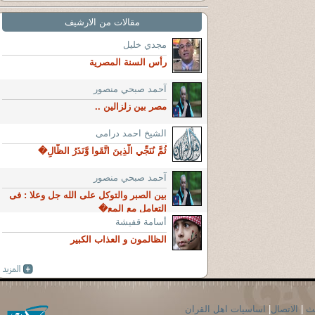
مقالات من الارشيف
مجدي خليل
رأس السنة المصرية
آحمد صبحي منصور
مصر بين زلزالين ..
الشيخ احمد درامى
ثُمَّ نُنَجِّي الَّذِينَ اتَّقَوا وَّنَذَرُ الظَّالِ�
آحمد صبحي منصور
بين الصبر والتوكل على الله جل وعلا : فى
التعامل مع المع�
أسامة قفيشة
الظالمون و العذاب الكبير
حث
|
الاتصال
|
اساسيات اهل القران