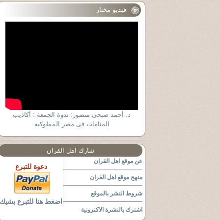
فيديو مختار
د. أحمد صبحى منصور: ندوة الجمعة : أكاذيب
المنامات فى مصر المملوكية
شارك اهل القران
عن موقع اهل القران
دعوة للتبرع
منهج موقع اهل القران
شروط النشر بالموقع
اضغط هنا للتبرع بشيك
اشترك بالنشرة الاكترونية