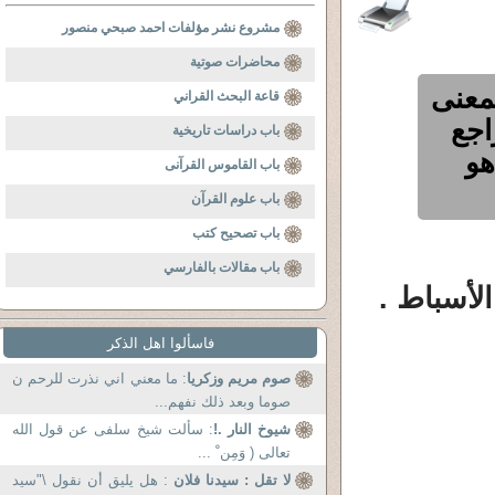
مشروع نشر مؤلفات احمد صبحي منصور
محاضرات صوتية
لمعنى
قاعة البحث القراني
اجع
باب دراسات تاريخية
هو
باب القاموس القرآنى
باب علوم القرآن
باب تصحيح كتب
باب مقالات بالفارسي
الأسباط .
فاسألوا اهل الذكر
صوم مريم وزكريا
: ما معني اني نذرت للرحم ن
صوما وبعد ذلك نفهم...
شيوخ النار .!
: سألت شيخ سلفى عن قول الله
تعالى ( وَمِن ْ ...
لا تقل : سيدنا فلان
: هل يليق أن نقول \"سيد