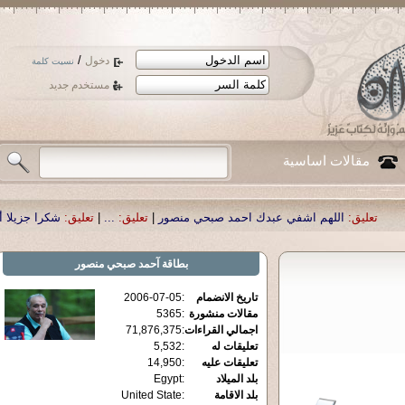
/
دخول
نسيت كلمة
مستخدم جديد
مقالات اساسية
هم اشفي عبدك احمد صبحي منصور
|
تعليق:
...
|
تعليق:
شكرا جزيلا أستاذ حمد الحمد 
بطاقة
آحمد صبحي منصور
تاريخ الانضمام
:
2006-07-05
مقالات منشورة
:
5365
اجمالي القراءات
:
71,876,375
تعليقات له
:
5,532
تعليقات عليه
:
14,950
بلد الميلاد
:
Egypt
بلد الاقامة
:
United State