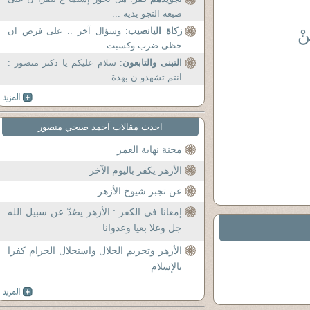
صيغة التجو يدية ...
نْ
زكاة اليانصيب
: وسؤال آخر .. على فرض ان
حظى ضرب وكسبت...
التبنى والتابعون
: سلام علیکم یا دکتر منصور :
ِينٌ (4)
انتم تشهدو ن بهذة...
احدث مقالات آحمد صبحي منصور
محنة نهاية العمر
الأزهر يكفر باليوم الآخر
عن تجبر شيوخ الأزهر
إمعانا في الكفر : الأزهر يصُدّ عن سبيل الله
جل وعلا بغيا وعدوانا
الأزهر وتحريم الحلال واستحلال الحرام كفرا
بالإسلام