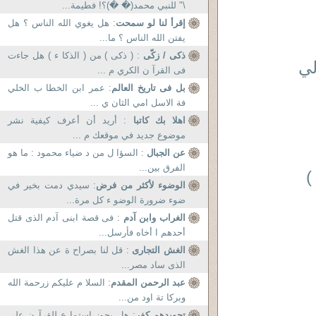
\" للنبي محمد(� �)؟! فطيمة...
إقرأ لنا لو سمحت
: هل يغوي الله الناس ؟ هل
يفتن الله الناس ؟ ما...
ذكى / زكّى
: ( ذكى ) من ( الذكا ء ) هل جاءت
لي
فى القرآ ن الكري م ...
بل فى تاريخ العالم
: عمر ابن الخطا ب الخلي
فة الاسل امي الثان ي ...
اهلا بك كاتبا
: أريد أن أعرف كيفية نشر
موضوع جديد في موقعك م ...
عن الجبال
: السؤا ل من د ضياء محمود : ما هو
الفرق بين...
)
الوضوء لأكثر من فرض
: سيدي دمت بخير في
ضوء ضرورة الوضو ء كل مرة...
الغراب وابن آدم
: فى قصة ابنى آدم الذى قتل
أحدهم ا أخاه فأرسل...
الغش التجارى
: قل لنا بصراح ة عن هذا الغش
الذى ساد مصر...
عبد الرحمن المقدم
: السلا م عليكم زرحمة الله
وبركا تة اود من...
تجويدهم كفر
: هل يجوز إستما ع للقرآ ن على