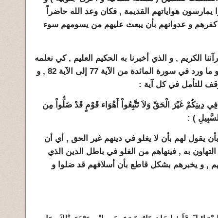
ا يمارسون هواياتهم القديمة , فكان وعد الله حاضراً
و كفرهم و عدوانهم بأن يبعث عليهم من يسومهم سوء
آننا الكريم , و الذي أخبرنا به الحكيم العليم , كي نعلمه
جيداً و لكي يكون لنا درساً و عبره هو ما ورد في سورة المائدة من الآية 77 إلى الآية 82 , و
وقف للتأمل في كل آية :
ُواْ فِي دِينِكُمْ غَيْرَ الْحَقِّ وَلاَ تَتَّبِعُواْ أَهْوَاء قَوْمٍ قَدْ ضَلُّواْ مِن
لسَّبِيلِ ) :
ن يقول لهم بأن لا يغلو في دينهم غير الحق , أي أن
لتهاون به , فينهاهم من الغلو في باطل الدين الذي
هم , و يخبرهم بشكل قاطع بأن أسلافهم قد ضلوا و