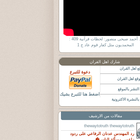
د. أحمد صبحى منصور: لحظات قرآنية 409 :
المحمديون مثل كفار قوم عاد ج 1
شارك اهل القران
 اهل القران
دعوة للتبرع
قع اهل القران
لنشر بالموقع
اضغط هنا للتبرع بشيك
النشرة الاكترونية
مقالات من الارشيف
thewaytotruth thewaytotruth
رد المهندس عدنان الرفاعي على ردود
زاعمي مسألة الناس�