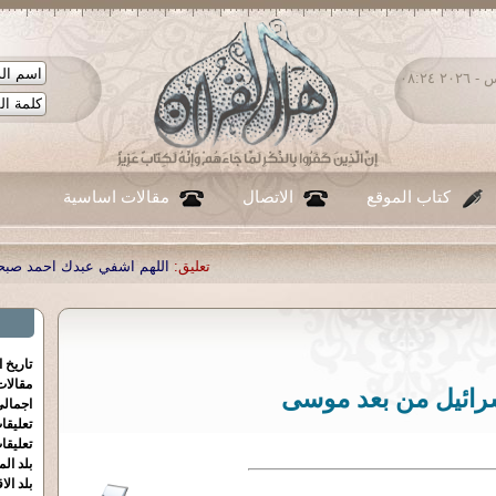
الخميس ٠٦ - أغسطس - ٢٠٢٦ ٠٨:٢٤
كتاب الموقع
الاتصال
مقالات اساسية
تعليق:
اللهم اشفي عبدك احمد صبحي منصور
|
تعليق:
...
|
تعليق:
ش
تاريخ 
مقالا
رائيل من بعد موسى
اجمالي
تعليقا
تعليقا
بلد الم
بلد الا