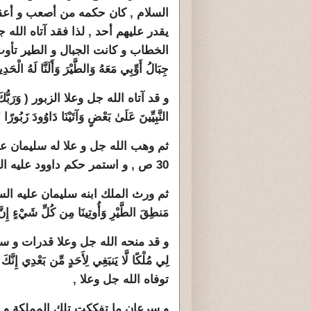
السلام , كان حكمه من أصعب و أعقد
يقدر عليهم أحد , لذا فقد آتاه الله 
الخطاب و كانت الجبال و الطير تأوب معه , و 
جِبَالُ أَوِّبِي مَعَهُ وَالطَّيْرَ وَأَلَنَّا لَهُ الْحَدِيدَ ) 10 سبأ , و منح لقب ( ذو ا
و قد آتاه الله جل وعلا الزبور ( وَرَبُّكَ أَعْل
النَّبِيِّينَ عَلَىٰ بَعْضٍ وَآتَيْنَا دَاوُودَ زَبُورًا ) 55 الإسراء
ثم وهب الله جل و علا له سليمان عليه السلام ( و
30 ص , و استمر حكم داوود عليه السلام ما كان له أن يكون ,
ثم ورث الملك ابنه سليمان عليه السلام ( وَوَرِ
مَنطِقَ الطَّيْرِ وَأُوتِينَا مِن كُلِّ شَيْءٍ إِنَّ هَٰذَا
و قد منحه الله جل وعلا قدرات و سخر له
توفاه الله جل وعلا ,
و سرعان ما تفككت تلك المملكة و 