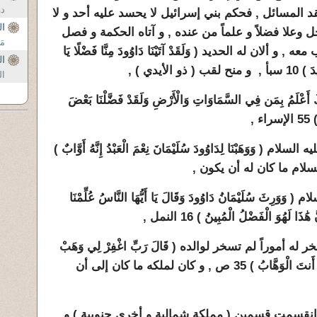
دو
 المسائل , فحكم بني إسرائيل لا يحسد عليه أحد و لا
ال
جل وعلا فضلاً و علماً من عنده , و آتاه الحكمة و فصل
مَ
ألان له الحديد ( وَلَقَدْ آتَيْنَا دَاوُودَ مِنَّا فَضْلًا يَا
ا
لأيدي ) ,
ال
َمُ بِمَن فِي السَّمَاوَاتِ وَالْأَرْضِ وَلَقَدْ فَضَّلْنَا بَعْضَ
 ,
َوَهَبْنَا لِدَاوُودَ سُلَيْمَانَ نِعْمَ الْعَبْدُ إِنَّهُ أَوَّابٌ )
ثَ سُلَيْمَانُ دَاوُودَ وَقَالَ يَا أَيُّهَا النَّاسُ عُلِّمْنَا
 لَهُوَ الْفَضْلُ الْمُبِينُ ) 16 النمل ,
 أموراً لم تسخر لوالده ( قَالَ رَبِّ اغْفِرْ لِي وَهَبْ
لِي مُلْكًا لَّا يَنبَغِي لِأَحَدٍ مِّن بَعْدِي إِنَّكَ أَنتَ الْوَهَّابُ ) 35 ص , و كان لملكه ما كان إلى أن
انقسمت قسمين ( مملكة شمالية و أخرى جنوبية ) و