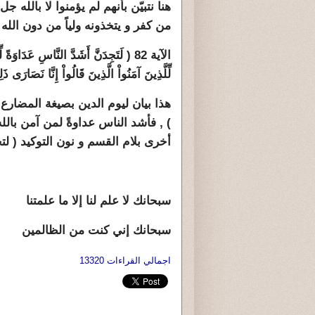
هنا نتبيّن بأنهم لم يؤمنوا لا بالله جل 
من كفر و يتخذونه ولياً من دون الله
الآية 82 ( لَتَجِدَنَّ أَشَدَّ النَّاسِ عَدَاوَةً
لِّلَّذِينَ آمَنُواْ الَّذِينَ قَالُواْ إِنَّا نَصَارَى ذَ
هذا بيان ليوم الدين بصيغة المضارع مس
) , فأشد الناس عداوةً لمن آمن بالله
أخرى بلام القسم و نون التوكيد ( لت
سبحانك لا علم لنا إلا ما علمتنا
سبحانك إني كنت من الظالمين
اجمالي القراءات 13320