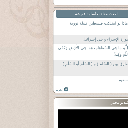
احدث مقالات أسامة قفيشة
اذا لو امتلكت فلسطين قنبلة نووية !
رة الإسراء و بني إسرائيل
لِلَّهِ مَا فِي السَّمَاوَاتِ وَمَا فِي الأَرْضِ وَكَفَى
للَّهِ وَكِيلاً
فارق بين ( السِّلم ) و ( السَّلَمَ أو السَّلْمِ )
سقيم
يديو مختار