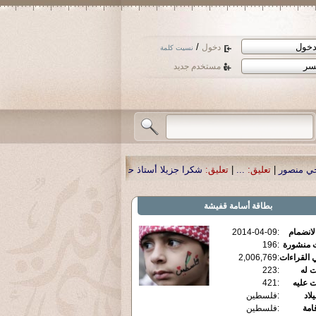
/
دخول
نسيت كلمة
مستخدم جديد
كرا جزيلا أستاذ حمد الحمد .أكرمكم الله .
|
تعليق:
نسأل الله تعالى أن يمن بالشفاء
بطاقة
أسامة قفيشة
الانضمام
:
2014-04-09
ت منشورة
:
196
 القراءات
:
2,006,769
ت له
:
223
ت عليه
:
421
يلاد
:
فلسطين
قامة
:
فلسطين