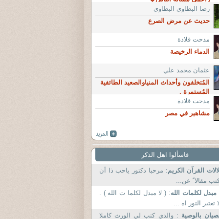
رضا البطاوى البطاوى
حديث عن مرض الصرع
مدحت قلادة
الدماء الرخيصة
عثمان محمد علي
المُتخلفون وأحداث المنياوالصعيد الطائفية
المُستمرة .
مدحت قلادة
مشاهير في مصر
فاسألوا اهل الذكر
الات القرآن الكريم
: مرحبا دكتور یاحب ذا أن
تب مقالا ً عن...
 مبدل لكلمات الله
: ( لا مبدل لكلما ت الله ) .
ا تعتبر التور اه ...
يان بالوصية
: والدي كتب لي الورث كاملا