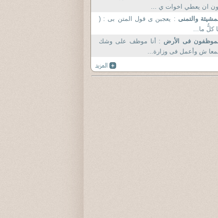
ن ان يعطي اخوات ي ...
مشيئة والتمنى
: يعجبن ى قول المتن بى : (
ا كلُّ ما...
لموظفون فى الأرض
: أنا موظف على وشك
معا ش وأعمل فى وزارة...