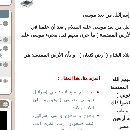
إسرائيل من بعد موسى
وم
ئيل من بعد موسى عليه السلام , بعد أن علمنا في
و الأرض المقدسة ) ما جرى معهم قبل مجيء موسى عليه
سو
وَ
بلاد الشام ( أرض كنعان ) , و بأن الأرض المقدسة هي
بِا
ال
المزيد مثل هذا المقال :
يهم الله
ال
 المقدسة
لماذا لم يحج أنبياء بني إسرائيل
عوني (
(موسى وعيسى ) وقومهما إلى
رفضوا ذلك
ف
الكعبة ببكة؟
 و تاب
يأجوج و مأجوج و بني إسرائيل.
ه أربعين
كيف سيعودون إلي القريه التي
 مصر