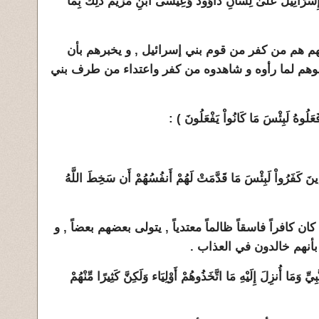
نِي إِسْرَائِيلَ عَلَىٰ لِسَانِ دَاوُودَ وَعِيسَى ابْنِ مَرْيَمَ ذَٰلِكَ بِمَا
افهم هم من كفر من قوم بني إسرائيل , و يخبرهم بأن
نوهم لما رأوه و شاهدوه من كفر واعتداء من طرف بني
ْنَ الَّذِينَ كَفَرُواْ لَبِئْسَ مَا قَدَّمَتْ لَهُمْ أَنفُسُهُمْ أَن سَخِطَ اللَّهُ
ان كافراً فاسقاً ظالماً معتدياً , يتولى بعضهم بعضاً , و
أنهم خالدون في العذاب .
لنَّبِيِّ وَمَا أُنزِلَ إِلَيْهِ مَا اتَّخَذُوهُمْ أَوْلِيَاء وَلَكِنَّ كَثِيرًا مِّنْهُمْ