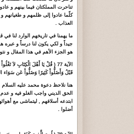
تناحرت المملكتان فيما بينهم و عادو
كلّما عادوا إلى ظلمهم و طغيانهم 
العذاب .
ما يهمنا في تاريخهم الوارد لنا في قر
هو الجزء الأهم في هذا المقال و نت
الآية 77 ( قُلْ يَا أَهْلَ الْكِتَابِ لاَ تَغْل
قَبْلُ وَأَضَلُّواْ كَثِيرًا وَضَلُّواْ عَن سَوَاء ا
هنا نلاحظ دعوة محمد عليه السلام بأ
الحق الديني واجب الغلو فيه و عدم ا
ابتدعه أسلافهم , ليتماشى مع أهوائ
أضلوا .