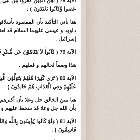
الآية 78 ( لُعِنَ الَّذِينَ كَفَرُوا مِن بَ
عَصَوا وَّكَانُوا يَعْتَدُونَ ) :
هنا يأتي التأكيد بأن المقصود بأسل
داوود و عيسى عليهما السلام قد لع
إسرائيل .
الآية 79 ( كَانُواْ لاَ يَتَنَاهَوْنَ عَن مُّنكَرٍ فَعَلُوهُ لَبِئْسَ مَا كَانُواْ يَفْعَلُونَ ) :
هذا وصفاً لحالهم و فعلهم .
الآية 80 ( تَرَى كَثِيرًا مِّنْهُمْ يَتَوَلَّو
عَلَيْهِمْ وَفِي الْعَذَابِ هُمْ خَالِدُونَ ) :
هنا يبين الخالق جل وعلا بأن أكثرهم ك
بأن الله جل وعلا قد سخط عليهم و ب
الآية 81 ( وَلَوْ كَانُوا يُؤْمِنُونَ بِاللَّه وَا
فَاسِقُونَ ) :