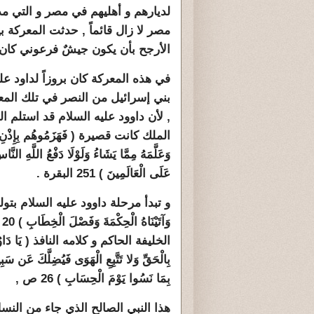
لديارهم و أهليهم في مصر و التي مد
مصر لا زال قائماً , حدثت المعركة 
الأرجح بأن يكون جيشٌ فرعوني كان 
في هذه المعركة كان بروزاً لداود ع
بني إسرائيل من النصر في تلك المع
, لأن داوود عليه السلام قد استلم ال
الملك كانت قصيرة (
فَهَزَمُوهُم بِإِذْنِ 
وَعَلَّمَهُ مِمَّا يَشَاءُ وَلَوْلَا دَفْعُ اللَّهِ الن
عَلَى الْعَالَمِينَ ) 251 البقرة .
و تبدأ مرحلة داوود عليه السلام بتوليه 
و
الخليفة الحاكم و كلامه النافذ ( يَا دَاوُودُ إِ
بِالْحَقِّ وَلا تَتَّبِعِ الْهَوَى فَيُضِلَّكَ عَن سَب
بِمَا نَسُوا يَوْمَ الْحِسَابِ ) 26 ص ,
هذا النبي الصالح الذي جاء من الن