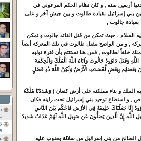
تها أربعين سنه , و كان نظام الحكم الفرعوني في
بين بني إسرائيل بقيادة طالوت و بين جيش آخر و على
بقيادة جالوت ,
ليه السلام , حيث تمكن من قتل القائد جالوت و تمكن
ركة , و من الواضح مقتل طالوت في تلك المعركة أيضاً
ملك خلفاً لطالوت , فمن هنا نستنتج بأن فترة توليه
اللَّهِ وَقَتَلَ دَاوُودُ جَالُوتَ وَآتَاهُ اللَّهُ الْمُلْكَ وَالْحِكْمَةَ
َّاسَ بَعْضَهُم بِبَعْضٍ لَّفَسَدَتِ الْأَرْضُ وَلَٰكِنَّ اللَّهَ ذُو فَضْلٍ
الملك و بناء مملكته على أرض كنعان ( وَشَدَدْنَا مُلْكَهُ
َآتَيْنَاهُ الْحِكْمَةَ وَفَصْلَ الْخِطَابِ ) 20 ص , و استطاع توحيد بني إسرائيل تحت رايته فكان
نَّا جَعَلْنَاكَ خَلِيفَةً فِي الأَرْضِ فَاحْكُم بَيْنَ النَّاسِ
دل
ِيلِ اللَّهِ إِنَّ الَّذِينَ يَضِلُّونَ عَن سَبِيلِ اللَّهِ لَهُمْ عَذَابٌ شَدِيدٌ
تك
لا
ال
سل الصالح من بني إسرائيل من سلالة يعقوب عليه
عص