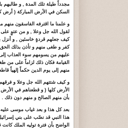
مجدداً طيلة تلك المدة , و طالبهم ب
السكن في الأرض المباركة ( أرض كن
و علمنا ما اقترفه الفاسقون منهم م
لقول الله جل وعلا , و من عتوٍ على 
كيف جعلهم قردةٍ خاسئين , و أنزل
كفر و طغى منهم و تأذن بذلك الحق 
عليهم من يسومهم سوء العذاب إلى
القيامة فكان ذلك لزاماً على من ط
منهم إلى يوم الدين حكماً إلهياً قاطعاً
و كيف شتتهم الله جل وعلا و فرقهم
الأرض كلها ( و قطعناهم في الأرض أم
بأن منهم الصالح و منهم دون ذلك .
بعد كل هذا و بعد غياب موسى عليه ال
هذا النبي قد نصّب على بني إسرائيل
الواضح بأن فترة توليه الملك كانت 