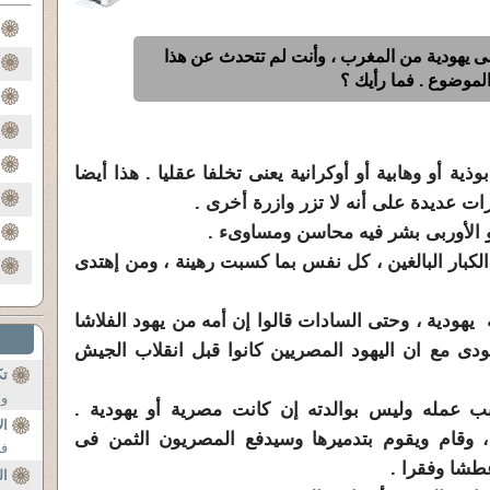
ى يهودية من المغرب ، وأنت لم تتحدث عن هذا
لموضوع . فما رأيك ؟
ذية أو وهابية أو أوكرانية يعنى تخلفا عقليا . هذا أيضا
ات عديدة على أنه لا تزر وازرة أخرى .
ئنا الكبار البالغين ، كل نفس بما كسبت رهينة ، ومن إهتدى
ه يهودية ، وحتى السادات قالوا إن أمه من يهود الفلاشا
ودى مع ان اليهود المصريين كانوا قبل انقلاب الجيش
تك
وج
ب عمله وليس بوالدته إن كانت مصرية أو يهودية .
ال
 وقام ويقوم بتدميرها وسيدفع المصريون الثمن فى
في
عطشا وفقرا .
ال