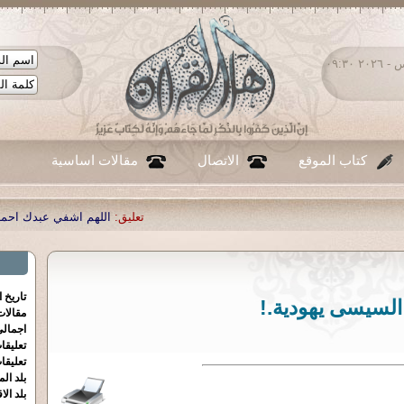
الخميس ٠٦ - أغسطس - ٢٠٢٦ ٠٩:٣٠
كتاب الموقع
الاتصال
مقالات اساسية
تعليق:
اللهم اشفي عبدك احمد صبحي منصور
|
تع
تاريخ 
السيسى يهودية.!
مقالا
اجمالي
تعليقا
تعليقا
بلد الم
بلد الا