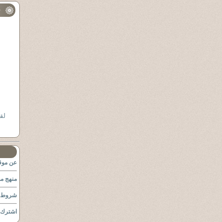
ف
لق
عن موقع
منهج مو
شروط ا
اشترك ب