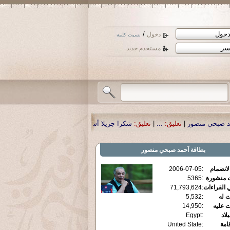
/
دخول
نسيت كلمة
مستخدم جديد
ليق:
...
|
تعليق:
شكرا جزيلا أستاذ حمد الحمد .أكرمكم الله .
|
تعليق:
نسأل الله تعال
بطاقة
آحمد صبحي منصور
الانضمام
:
2006-07-05
ت منشورة
:
5365
 القراءات
:
71,793,624
ت له
:
5,532
ت عليه
:
14,950
يلاد
:
Egypt
قامة
:
United State