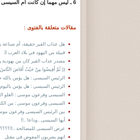
6 ـ ليس مهما إن كانت أم السيسى رابعة العدوية أو رابعة اليهودية ..
مقالات متعلقة بالفتوى :
هل عذاب القبر حقيقة، أم صناعة يه
قبيلة من اليهود في بلاد العرب 3
مصدر عذاب القبر كان من يهودية 
(( ثُمَّ أَفِيضُوا مِنْ حَيْثُ أَفَاضَ الن
الرئيس السيسى : هل يؤمن بالله جل
الرئيس السيسى : هل يؤمن باليوم ا
السيسى وفرعون موسى : العلو الذى يصل ا
السيسى وفرعون موسى : من الكفر 
بين الرئيس السيسى وفرعون موسى :
أيها السيسى ..وداعا ..!!
عرض السيسى للمصالحة ..!!؟؟؟؟
انهم يضربون المفوض فى مقتل