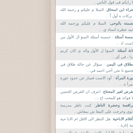
 رايكم فى قول الناس...
تراء ابن اسحاق
: السلا م عليكم و رحمة الله
بركات ه أول اً ...
صمته بالوحى
: السلا م عليكم ورحمه الله
يه عطره استاذ ي ...
مسة أسئلة
: حمسة أسئلة السؤ ال الأول من
است اذ ...
اثة أسئلة
: السؤا ل الأول والد ى كان كريم
ا ، فى أى...
طلاق فى اليمن
: سؤال عن حالة طلاق في
تمع نا نحن أخي احمد في...
رة المرأة
: أود الاست فسار عن حدود عورة
مرأ ة ...
قرض لغير المحتاج
: اعرف ان القرض الحسن
ا فوائد هو للمحت اج ،...
راقصة وحضرة الناظر
: كنت ناظر مدرسة
نوى وخرجت على المعا ش بمعاش...
أفلام الاباحية
: هل النظر الى الافل ام الابا حية
ية إثارة...
جر
: ما هى الليا لى العشر والشف ع والوت ر