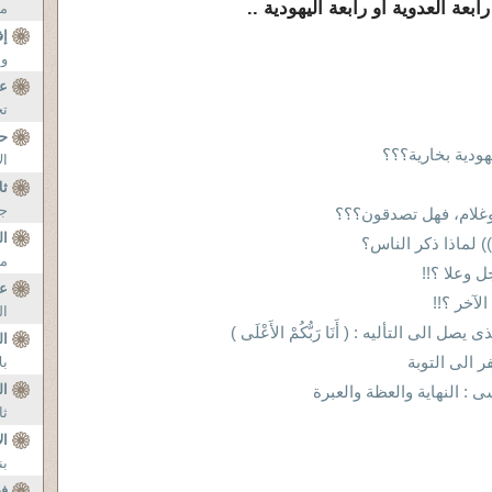
ما
إف
و 
ع
تح
ح
ودية بخارية؟؟؟
ال
ثل
جد
وغلام، فهل تصدقون؟؟؟
ال
َّاسُ)) لماذا ذكر الناس؟
مج
 وعلا ؟!!
عو
لآخر ؟!!
ال
لى التأليه : ( أَنَا رَبُّكُمْ الأَعْلَى )
ال
الى التوبة
بل
ال
 النهاية والعظة والعبرة
ثا
ال
بن
ف