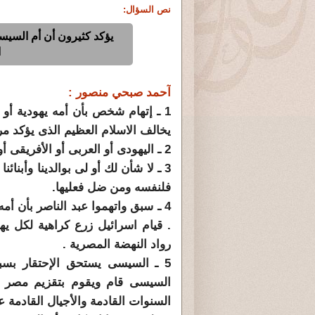
نص السؤال:
يؤكد كثيرون أن أم السيس
ا
آحمد صبحي منصور :
1 ـ إتهام شخص بأن أمه يهودية أو بو
يخالف الاسلام العظيم الذى يؤكد مر
2 ـ اليهودى أو العربى أو الأفريقى أو الأوربى بشر فيه محاسن ومساوىء .
3 ـ لا شأن لك أو لى بوالدينا وأبنا
فلنفسه ومن ضل فعليها.
4 ـ سبق واتهموا عبد الناصر بأن أم
. قيام اسرائيل زرع كراهية لكل يه
رواد النهضة المصرية .
5 ـ السيسى يستحق الإحتقار بسب
السيسى قام ويقوم بتقزيم مصر ،
السنوات القادمة والأجيال القادمة 