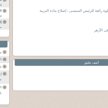
فى
وة رائعة للرئيس السيسى : إصلاح مادة التربية
ال
في
إق
من
ى الأزهر
مح
ال
أضف تعليق
عن
إم
جل
ال
با