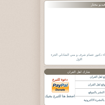
يديو مختار
اء دكتور عصام شرف و مني الشاذلي الجزء
الاول
شارك اهل القران
 اهل القران
دعوة للتبرع
قع اهل القران
لنشر بالموقع
اضغط هنا للتبرع بشيك
النشرة الاكترونية