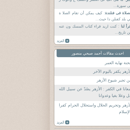
 سورة...
صلاة فى فنلندة
: كيف يمكن أن تقام الصلا ة
 بلد كفنلن دا حيث...
رأ لنا
: كنت اريد قراء كتاب المسك ون عنه
 تاريخ...
احدث مقالات آحمد صبحي منصور
نة نهاية العمر
أزهر يكفر باليوم الآخر
 تجبر شيوخ الأزهر
عانا في الكفر : الأزهر يصُدّ عن سبيل الله
 وعلا بغيا وعدوانا
أزهر وتحريم الحلال واستحلال الحرام كفرا
لإسلام