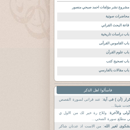
مشروع نشر مؤلفات احمد صبحي منصور
محاضرات صوتية
قاعة البحث القراني
باب دراسات تاريخية
باب القاموس القرآنى
باب علوم القرآن
باب تصحيح كتب
باب مقالات بالفارسي
فاسألوا اهل الذكر
رار (أن ) فى آية
: عند قراتى لسورة القصص
دت شيئا...
أولى والآخرة
: وللاخ رة خير لك من الاول ي
 مطلع سورة الضحي...
شكوى لغير الله
: من الاست اذ عدنان شاكر