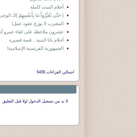
أحلام الست كاملة
( حَتَّى يُغَيِّرُواْ مَا بِأَنفُسِهِمْ )5ـ الوعى وموضوعاته العقيدية
المغترب لا يوزع عقود عمل!
عشرون ملاحظة على لقاء عمرو أد
أحلام باتا البنية .. قصة قصيرة
الجمهورية الفرنسية الإسلامية!
اجمالي القراءات 5436
لا بد من تسجيل الدخول اولا قبل التعليق