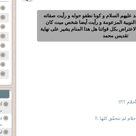
 عليهم السلام و كونا نطفو حوله و رأيت صفاته
 النوبية المزعومة و رأيت أيضا شخص ميت كان
اعتراض بكل قواتنا هل هذا المنام يشير على نهاية
تقديس محمد
حلام ؟؟!!
ك
سو
ذر
مس
لب