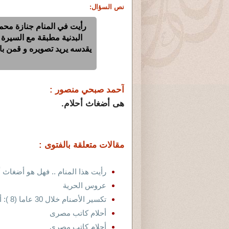
نص السؤال:
رأيت في المنام جنازة محمد
البدنية مطبقة مع السيرة
يقدسه يريد تصويره و قمن بال
آحمد صبحي منصور :
هى أضغاث أحلام.
مقالات متعلقة بالفتوى :
رأيت هذا المنام .. فهل هو أضغاث أ
عروس الحرية
تكسير الأصنام خلال 30 عاما (8 ): أحلام لم تتحقّق كلها .!!
أحلام كاتب مصرى
أحلام كاتب مصرى