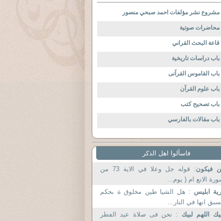
مشروع نشر مؤلفات احمد صبحي منصور
محاضرات صوتية
قاعة البحث القراني
باب دراسات تاريخية
باب القاموس القرآنى
باب علوم القرآن
باب تصحيح كتب
باب مقالات بالفارسي
فاسألوا اهل الذكر
ن فيكون
: قوله جل وعلا في الاية 73 من
رة الانع ام ( يوم...
ية ابليس
: هل الشيا طين مخلوق ة بحكم
بق انها في النار...
يك اللهم لبيك
: نحن فى صلاة عيد الفطر