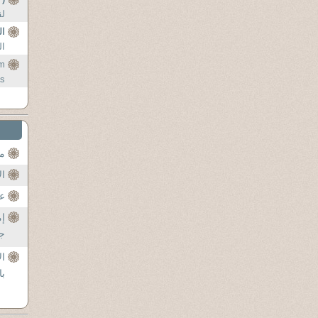
لق
ال
ال
um
as
..
مح
ال
عن
إم
جل
ال
با