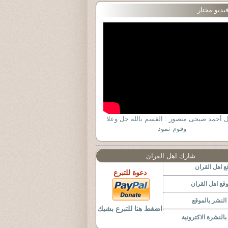
يديو مختار
 أحمد صبحى منصور : القسم بالله جل وعلا
وقوم ثمود
شارك اهل القران
 اهل القران
دعوة للتبرع
قع اهل القران
لنشر بالموقع
اضغط هنا للتبرع بشيك
النشرة الاكترونية