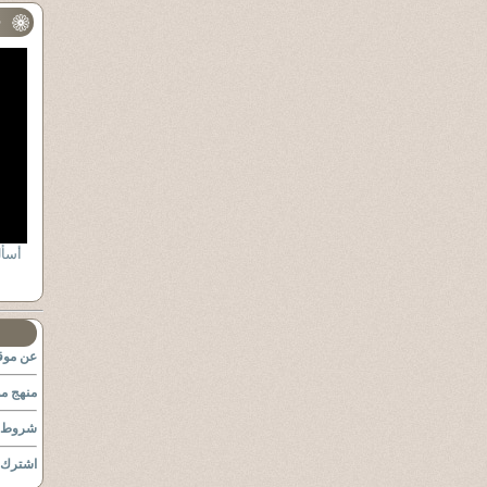
ف
أسأل
عن موقع
منهج مو
شروط ا
اشترك ب