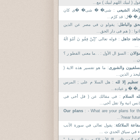
ول ( لبيك اللهم لبيك ) مع...
إلحاد الشيعى
: شی� � شی� �ی کان
� �ل: قد کرّم...
حق والباطل
: يقولو ن فى مصر عن الذين
توا : ( هم فى دار الحق...
جاهد جاهل
: قوله تعالى "{يُنْ فِقُو نَ أمْوَ الَهُ
 ...
ؤالان
: السؤ ال الأول : . .ما معنى الفطو ر ؟
ن...
سلفيون والشورى
: ما هو تفسير هذه الاية (
يحذ ر الذين...
 تعظيم إلا لله
: هل السلا م علی ; المرس
� � و عباده...
له السلام
: فى مقالك عن ( قل أخى فى
انس انية ولا تقل أخى...
Our plans
: - What are your plans for t
near future?.
اعة الملائكة
: يقول تعالى في سورة الأنب
ء في سياق الحدي ث ...
كبد ) من تانى .!!
: الأيه الكري مة التي تقول "