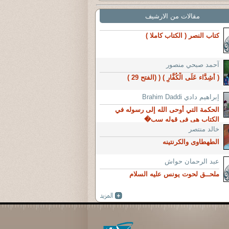
مقالات من الارشيف
كتاب النصر ( الكتاب كاملا )
آحمد صبحي منصور
( أَشِدَّاء عَلَى الْكُفَّارِ ) ( (الفتح 29 )
إبراهيم دادي Brahim Daddi
الحكمة التي أوحى الله إلى رسوله في
الكتاب هي في قوله سب�
خالد منتصر
الطهطاوى والكرنتينه
عبد الرحمان حواش
ملحــق لحوت يونس عليه السلام