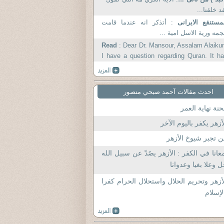
د خلقنا...
مستنقع الايرانى
: أتذكر انه عندما قامت
جمه ورية الاسل امية ...
Read
: Dear Dr. Mansour, Assalam Alaik
I have a question regarding Quran. It h
been.
احدث مقالات آحمد صبحي منصور
نة نهاية العمر
أزهر يكفر باليوم الآخر
 تجبر شيوخ الأزهر
عانا في الكفر : الأزهر يصُدّ عن سبيل الله
 وعلا بغيا وعدوانا
أزهر وتحريم الحلال واستحلال الحرام كفرا
لإسلام