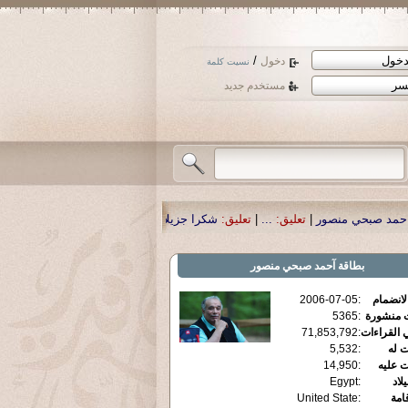
/
دخول
نسيت كلمة
مستخدم جديد
ر
|
تعليق:
...
|
تعليق:
شكرا جزيلا أستاذ حمد الحمد .أكرمكم الله .
|
تعليق:
نسأل الله
بطاقة
آحمد صبحي منصور
الانضمام
:
2006-07-05
ت منشورة
:
5365
 القراءات
:
71,853,792
ت له
:
5,532
ت عليه
:
14,950
يلاد
:
Egypt
قامة
:
United State