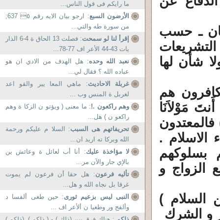
الدفاع عن
ما رايكم فى قول الناس...
الأرضون السبع
: ارجو بيان الايه رقم ٥ 637;
من سورة طه والتي...
مان ـ حسب
إقرأ لنا لو سمحت
: فصلت 13 الحاق ة 4-6 الذار
لتشريعات
يات 43-44 الأعر اف 77-78...
ا شأن لها
نعبد الله وحده
: هل الهدف من الادي ان هو
عباده الله ؟ فقال لي...
غربلة الاحاديث
: ماهي المعا يير والقو اعد
كافرون هم
لغربل ة المنس وب ...
 مَوْلاَنَا
وهم راكعون .!
: ما معنى ( ويؤتو ن الزكا ة وهم
راكعو ن ) هل...
نَا عَلَى الْقَوْمِ الْكَافِرِينَ ) ( البقرة 268 ) فالمعتدون
تحريفاتهم هى السبب
: السلا م عليكم ورحمة
 الاسلام .
الله وبركا ته اريد ان...
 بسلوكهم
لا مؤاخذة عليك
: أنا أب لعائل ة وعائش ين
بالإي جار والآن مر...
 الزواج و
تأليه فرعون
: هل حقا أن فرعون لم يموت
غرقا بل نجاه الله و هل...
 السلام )
النبى ليس بزعيم ثورى
: حين طغى ألفسا د
وألفج ور وطغيا ن ألأعر اف ...
ر و الشرك
ذلكم
: هناك فرق بين (ذلك ) و ( ذلكم ). (ذلكم )