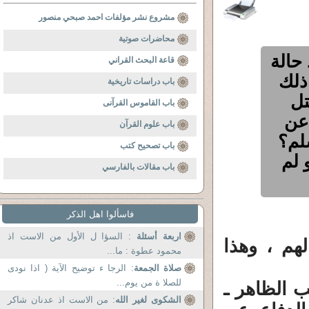
مشروع نشر مؤلفات احمد صبحي منصور
محاضرات صوتية
حالة
قاعة البحث القراني
ذلك
باب دراسات تاريخية
تل
باب القاموس القرآنى
 عن
باب علوم القرآن
لم؟
باب تصحيح كتب
 لم
باب مقالات بالفارسي
فاسألوا اهل الذكر
اربعة أسئلة
: السؤا ل الأول من الاست اذ
هم ، وهذا
محمود عطوة : ما...
صلاة الجمعة
: الرجا ء توضيح الآية ( اذا نودى
للصلا ة من يوم...
 الظاهر ـ
الشكوى لغير الله
: من الاست اذ عدنان شاكر