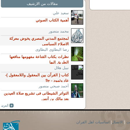
مقالات من الارشيف
سعيد علي
أهمية الكتاب الصوتي
محمد منصور
لمجتمع المدني المصري يخوض معركة
الاصلاح السياسي
رضا البطاوى البطاوى
نظرات بكتاب القناعة مفهومها منافعها
الطريق إليها
نبيل هلال
كتاب ( القرآن بين المعقول واللامعقول )-
عاد وثمود - ج9
آحمد صبحي منصور
التواتر الشيطانى فى تشريع صلاة العيدين
بعد مالك بن أنس
حث
|
الاتصال
|
اساسيات اهل القران