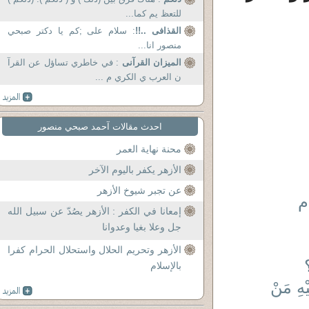
للتعظ يم كما...
القذافى ..!!
: سلام علی ;کم یا دکتر صبحي
منصور انا...
الميزان القرآنى
: في خاطري تساؤل عن القرآ
ن العرب ي الكري م ...
احدث مقالات آحمد صبحي منصور
محنة نهاية العمر
الأزهر يكفر باليوم الآخر
عن تجبر شيوخ الأزهر
م
إمعانا في الكفر : الأزهر يصُدّ عن سبيل الله
جل وعلا بغيا وعدوانا
الأزهر وتحريم الحلال واستحلال الحرام كفرا
بالإسلام
يْهِ مَنْ