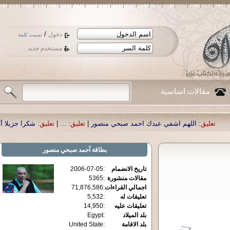
/
دخول
نسيت كلمة
مستخدم جديد
مقالات اساسية
هم اشفي عبدك احمد صبحي منصور
|
تعليق:
...
|
تعليق:
شكرا جزيلا أستاذ حمد الحمد 
بطاقة
آحمد صبحي منصور
تاريخ الانضمام
:
2006-07-05
مقالات منشورة
:
5365
اجمالي القراءات
:
71,876,586
تعليقات له
:
5,532
تعليقات عليه
:
14,950
بلد الميلاد
:
Egypt
بلد الاقامة
:
United State