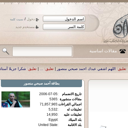
/
دخول
نسيت كلمة
مستخدم جديد
مقالات اساسية
بدك احمد صبحي منصور
|
تعليق:
...
|
تعليق:
شكرا جزيلا أستاذ حمد الحمد .أكرمكم ال
بطاقة
آحمد صبحي منصور
تاريخ الانضمام
:
2006-07-05
مقالات منشورة
:
5365
اجمالي القراءات
:
71,857,965
تعليقات له
:
5,532
تعليقات عليه
:
14,950
بلد الميلاد
:
Egypt
بلد الاقامة
:
United State