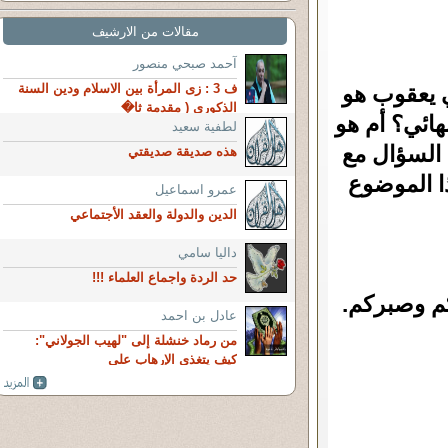
مقالات من الارشيف
آحمد صبحي منصور
 يعقوب هو
ف 3 : زى المرأة بين الاسلام ودين السنة
الذكورى ( مقدمة ثا�
ائي؟ أم هو
لطفية سعيد
 السؤال مع
هذه صديقة صديقتي
ا الموضوع
عمرو اسماعيل
الدين والدولة والعقد الأجتماعي
داليا سامي
حد الردة واجماع العلماء !!!
كم وصبركم.
عادل بن احمد
من رماد خنشلة إلى "لهيب الجولاني":
كيف يتغذى الإرهاب على