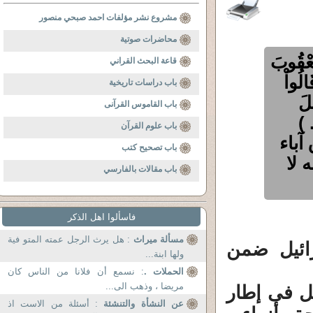
مشروع نشر مؤلفات احمد صبحي منصور
محاضرات صوتية
عْقُوبَ
قاعة البحث القراني
الُواْ
باب دراسات تاريخية
يلَ
باب القاموس القرآنى
 )
باب علوم القرآن
آباء
باب تصحيح كتب
 لا
باب مقالات بالفارسي
فاسألوا اهل الذكر
مسألة ميراث
: هل يرث الرجل عمته المتو فية
ائيل ضمن
ولها ابنة...
الحملات .
: نسمع أن فلانا من الناس كان
مريضا ، وذهب الى...
بل فى إطار
عن النشأة والتنشئة
: أسئلة من الاست اذ