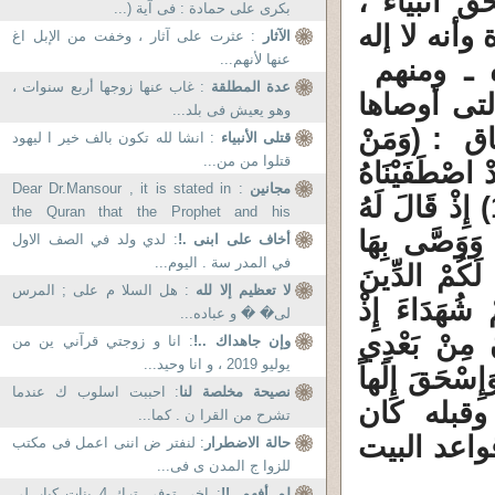
ق أنبياء ،
بكرى على حمادة : فى آية (...
أنه لا إله
الآثار
: عثرت على آثار ، وخفت من الإبل اغ
عنها لأنهم...
ه ـ ومنهم
عدة المطلقة
: غاب عنها زوجها أربع سنوات ،
تى أوصاها
وهو يعيش فى بلد...
 : (وَمَنْ
قتلى الأنبياء
: انشا لله تكون بالف خير ا ليهود
قتلوا من من...
دْ اصْطَفَيْنَاهُ
مجانين
: Dear Dr.Mansour , it is stated in
فِي الدُّنْيَا وَإِنَّهُ فِي الآخِرَةِ لَمِنْ الصَّالِحِينَ (130) إِذْ قَالَ لَهُ
the Quran that the Prophet and his
 أَسْلِمْ قَالَ أَسْلَمْتُ لِرَبِّ الْعَالَمِينَ (131) وَوَصَّى بِهَا
followers used to...
أخاف على ابنى .!
: لدي ولد في الصف الاول
في المدر سة . اليوم...
 لَكُمْ الدِّينَ
لا تعظيم إلا لله
: هل السلا م علی ; المرس
سْلِمُونَ (132) أَمْ كُنتُمْ شُهَدَاءَ إِذْ
لی� � و عباده...
نَ مِنْ بَعْدِي
وإن جاهداك ..!
: انا و زوجتي قرآني ين من
يوليو 2019 ، و انا وحيد...
َإِسْحَقَ إِلَهاً
نصيحة مخلصة لنا
: احببت اسلوب ك عندما
ونَ (133) البقرة ) وقبله كان
تشرح من القرا ن . كما...
اعد البيت
حالة الاضطرار
: لنفتر ض اننى اعمل فى مكتب
للزوا ج المدن ى فى...
لم أفهم .!!
: اخي توفي ترك 4 بنات كبار لي