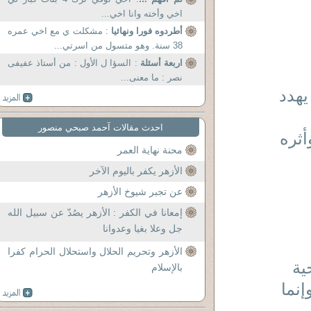
اخي وأخته وانا اخي...
أطردوه فورا ونهائيا
: مشكلت ي مع اخي عمره
38 سنة. وهو متسول من اسرتي...
اربعة أسئلة
: السؤا ل الأول : من أستاذ عفيفى
نصر : ما معنى...
هدد
احدث مقالات آحمد صبحي منصور
ثره
محنة نهاية العمر
الأزهر يكفر باليوم الآخر
عن تجبر شيوخ الأزهر
إمعانا في الكفر : الأزهر يصُدّ عن سبيل الله
جل وعلا بغيا وعدوانا
الأزهر وتحريم الحلال واستحلال الحرام كفرا
ية
بالإسلام
 وإنما