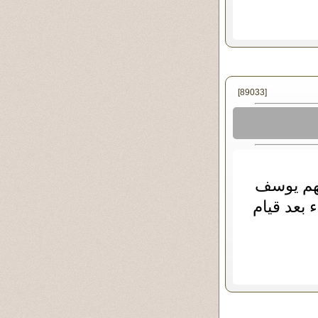
[89033]
نهم يوسف
 بعد قيام