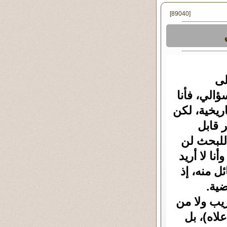
[89040]
لى
الي، فأنا
ريخية، لكن
 قابل
للبحث لن
نا لا أريد
ل منه، إذ
ضية.
ريب ولا من
لاه)، بل