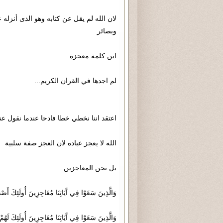
لان الله لم يقل عن كتابه وهو الذى أنزل
وبصائر
اين كلمة معجزة
لم اجدها في القران الكريم...
اعتقد اننا نخطي خطا فادحا عندما نقول عن
الله لا يعجز عباده لان العجز صفة سلبية
بل نحن المعاجزين
وَالَّذِينَ سَعَوْا فِي آَيَاتِنَا مُعَاجِزِينَ أُولَئِكَ أَصْح
وَالَّذِينَ سَعَوْا فِي آَيَاتِنَا مُعَاجِزِينَ أُولَئِكَ لَهُمْ