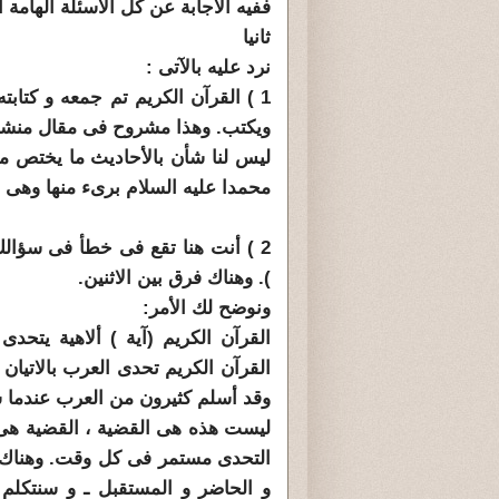
ففيه الاجابة عن كل الأسئلة الهامة ا
ثانيا
نرد عليه بالآتى :
1 ) القرآن الكريم تم جمعه و كتابت
ويكتب. وهذا مشروح فى مقال منشور 
ليس لنا شأن بالأحاديث ما يختص من
محمدا عليه السلام برىء منها وهى تع
2 ) أنت هنا تقع فى خطأ فى سؤالك
). وهناك فرق بين الاثنين.
ونوضح لك الأمر:
القرآن الكريم (آية ) ألاهية يتحد
القرآن الكريم تحدى العرب بالاتيان
وقد أسلم كثيرون من العرب عندما 
ليست هذه هى القضية ، القضية هى 
التحدى مستمر فى كل وقت. وهناك 
و الحاضر و المستقبل ـ و سنتكلم 