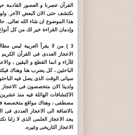
القرآن عصرنا و العصور القادمة حي
نكتشف حتى الان البعض الآخر. ولو 
هذا الموضوع ان شاء الله تعالى. حا
وإدمان القراءة خير لك من كل أنواع
3 ) من لا يقرأ العربية ليس مطال
الاعجاز العددى فى القرآن الكريم ،
للآراء و انما القطع و اليقين ، والا
الباحثين ، كل يضرب هنا وهناك فيكتش
سياتى الوقت الذى يصل فيه الباحث
ولدينا الان متخصصون فى الاعجاز 
الاكتشافات الهائلة فيه منذ عشرين
مصطفى ، وهناك مواقع متخصصة فى
بالاضافة الى الاعجاز العددى فى ا
يجد الاعجاز العلمى الذى لا زلنا ن
الاعجاز التاريخى وغيره.