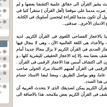
ث يشير القرآن الى حقائق علمية اكتشفنا بعضها و لم
(أ
صرت مدمنا على موقعنا (أهل القرآن ) ستقرأ كتبا فى
ع
ال
ول أن تكون مدمنا للقراءة ليتحسن أسلوبك فى الكتابة.
س
 الادمان الأخرى.. صدقنى..
بي
با بالاعجاز الفصاحى اللغوى فى القرآن الكريم. لديه
 والأعداد هى اللغة العالمية الآن ، وهى لا مجال فيها
عجاز العددى فى القرآن الكريم لا يزال مجالا جديدا أمام
مح
ف بعضا منه ،إلا إنه الاعجاز الحقيقى للبشرية كلها ـ و
ال
ون الى اكتشاف أسس هذا الاعجاز الرقمى فى القرآن .
عن
الرقمى فى القرآن أهمهم الاستاذ مراد الخولى صاحب
إم
 عاما، وهو يواصل الطريق ، ومعنا ايضا الاستاذ حسام
جل
 هذا الصدد.
ال
لقرآن الكريم يمكن لصديقك الذى لا يتحدث العربية أن
با
كتشف فى القرآن الكريم بعض ملامحه. هذا بالاضافة الى