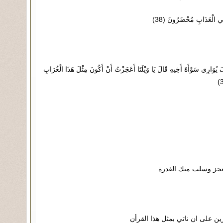
فِي الْعَذَابِ مُحْضَرُونَ (38)
َ يُوَارِي سَوْأَةَ أَخِيهِ قَالَ يَا وَيْلَتَا أَعَجَزْتُ أَنْ أَكُونَ مِثْلَ هَذَا الْغُرَابِ
لعجز وسلب منك القدرة
ين على ان ناتي بمثل هذا القرأن