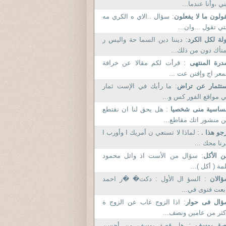
ي ،وأنا عندما...
ولون ما لا يفعلون
: سؤال ..الاي ه الكري مه
تي تقول ...وان...
لة لكل الكرد
: ديننا دين السما حة واليس ر
تأك دون من ذلك...
درة المنتهى
: قرأت لكم مقالا عن خرافة
معر اج وإقتن عت ...
تثمار عن تراض
: ما رأيك في الإست ثمار
 مواقع الفور كس و...
ساسية منى شخصيا
: هل يحق لنا ان نقتطع
 منشور اتك مقاطع...
جو هذا .
: لماذا لا تستعي ن أمريك ا وأورب ا
رنا مجك ...
 الأكل
: سؤال من الأست اذ وائل محمود
مة ( أكل )...
ؤالان
: السؤ ال الأول : دكت� �ر احمد
بعت فتوى في...
ؤال فى حوار
: اذا الزوج غاب عن الزوج ة
كثر من عامين ونصف...
صة يوسف
: هل قصة يوسف من أحسن