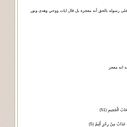
ه على رسوله بالحق أنه معجزة بل قال ايات ووحي وهدى ونور
ه انه معجز
َابُ الْجَحِيمِ (51)
 عَذَابٌ مِنْ رِجْزٍ أَلِيمٌ (5)