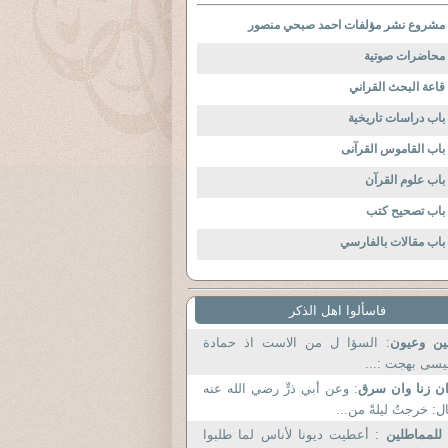
مشروع نشر مؤلفات احمد صبحي منصور
محاضرات صوتية
قاعة البحث القراني
باب دراسات تاريخية
باب القاموس القرآنى
باب علوم القرآن
باب تصحيح كتب
باب مقالات بالفارسي
فاسألوا اهل الذكر
ين وعيون
: السؤا ل من الاست اذ حمادة
سى بهجت :...
ن زنا وان سرق
: وعن أبي ذرٍّ رضي الله عنه
ل: خرجتُ ليلةً من...
 للمماطلين
: أعطيت ديونا لأناس لما طلبوا