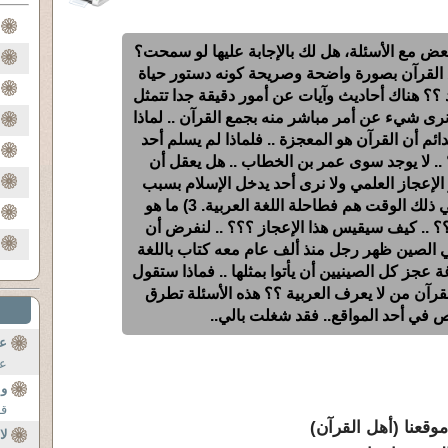
عض مع الأسئلة، هل لك بالإجابة عليها لو سمحت؟
مع القرآن بصورة واضحة وصريحة كونه دستور حياة
 ؟؟ هناك أحاديث وآيات عن أمور دقيقة جدا تتمثل
نرى شيء عن أمر مباشر منه بجمع القرآن .. لماذا
 الدائم أن القرآن هو المعجزة .. فلماذا لم يسلم أحد
؟ .. لا يوجد سوى عمر بن الخطاب .. هل يعقل أن
 الإعجاز العلمي ولا نرى أحد يدخل الإسلام بسبب
ذلك ؟؟ علما بأن العرب في ذلك الوقت هم فطاحلة اللغة العربية. 3) ما هو
؟؟ .. كيف سيقيس هذا الإعجاز ؟؟؟ .. لنفرض أن
ي الصين ظهر رجل منذ ألف عام معه كتاب باللغة
 عجز كل الصينيين أن يأتوا بمثلها .. فماذا ستقول
قرآن من لا يعرف العربية ؟؟ هذه الأسئلة تطرق
اص في أحد المواقع.. فقد شغلت بالي..
ع
عي
وا
قا
وقعنا (أهل القرآن)
لا