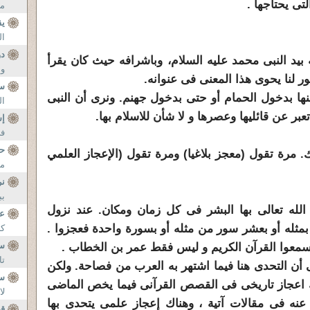
لتى يحتاجها .
من
يق
ال
دو
ه بيد النبى محمد عليه السلام، وباشرافه حيث كان يقرأ
وم
لنا يحوى هذا المعنى فى عنوانه.
س
ها بدخول الحمام أو حتى بدخول جهنم. ونرى أن النبى
ال
بر عن قائليها وعصرها و لا شأن للاسلام بها.
إس
في
ح
. مرة تقول (معجز بلاغيا) ومرة تقول (الإعجاز العلمي
من
نر
بب
ى الله تعالى بها البشر فى كل زمان ومكان. عند نزول
عن
 بمثله أو بعشر سور من مثله أو بسورة واحدة فعجزوا .
كل
س
سمعوا القرآن الكريم و ليس فقط عمر بن الخطاب .
تا
أن التحدى هنا فيما اشتهر به العرب من فصاحة. ولكن
س
اعجاز تاريخى فى القصص القرآنى فيما يخص الماضى
لا
عنه فى مقالات آتية ، وهناك إعجاز علمى يتحدى بها
ق