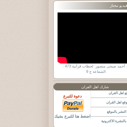
يديو مختار
د. أحمد صبحى منصور: لحظات قرآنية 473 :
الشفاعة ج 9
شارك اهل القران
 اهل القران
دعوة للتبرع
قع اهل القران
لنشر بالموقع
اضغط هنا للتبرع بشيك
النشرة الاكترونية