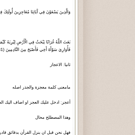
وَالَّذِينَ يَسْعَوْنَ فِي آَيَاتِنَا مُعَاجِزِينَ أُولَئِكَ 
بَعَثَ اللَّهُ غُرَابًا يَبْحَثُ فِي الْأَرْضِ لِيُرِيَهُ كَيْف
فَأُوَارِيَ سَوْأَةَ أَخِي فَأَصْبَحَ مِنَ النَّادِمِينَ (31)
ثانيا: الاعجاز
مامعنى كلمة معجزة والجذر اصله
أعجز: ادخل عليك العجز او اضاف اليك ا
وهذا المصطلح محال
فهل نحن قبل ان بنزل القرأن بدقائق قادر