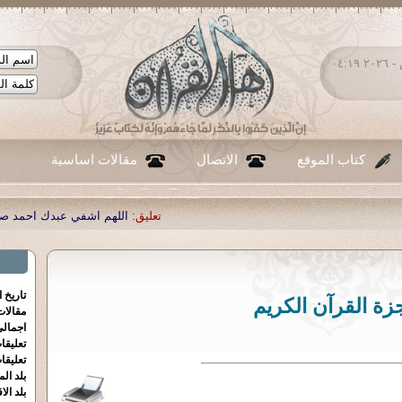
السبت ٠٨ - أغسطس - ٢٠٢٦ ٠٤:١٩
كتاب الموقع
الاتصال
مقالات اساسية
تعليق:
اللهم اشفي عبدك احمد صبحي منصور
|
تعليق:
...
|
تعليق:
تاريخ 
زة القرآن الكريم
مقالا
اجمالي
تعليقا
تعليقا
بلد الم
بلد الا