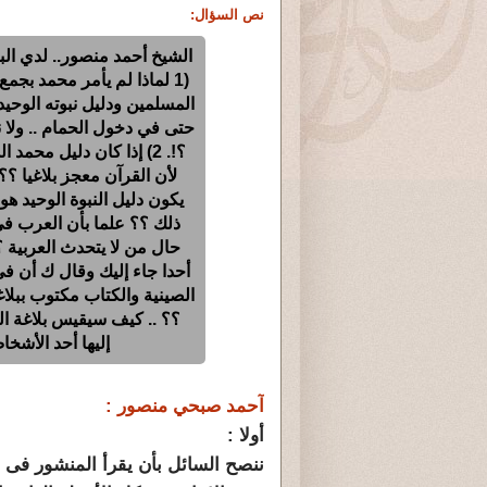
نص السؤال:
الشيخ أحمد منصور.. لدي الب
(1 لماذا لم يأمر محمد بج
المسلمين ودليل نبوته الوحيد
حتى في دخول الحمام .. ولا 
؟!. 2) إذا كان دليل محمد
لأن القرآن معجز بلاغيا ؟
يكون دليل النبوة الوحيد هو
حال من لا يتحدث العربية 
أحدا جاء إليك وقال ك أن ف
الصينية والكتاب مكتوب ببلاغة
؟؟ .. كيف سيقيس بلاغة ال
إليها أحد الأشخ
آحمد صبحي منصور :
أولا :
ننصح السائل بأن يقرأ المنشور فى م