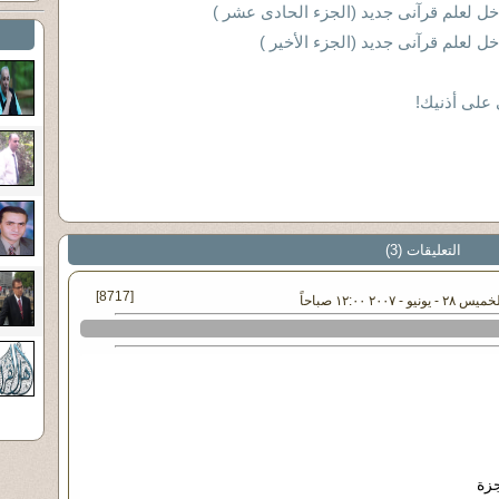
خل لعلم قرآنى جديد (الجزء الحادى عشر )
ل لعلم قرآنى جديد (الجزء الأخير )
على أذنيك!
التعليقات (3)
[8717]
- ٢٠٠٧ ١٢:٠٠ صباحاً
جزة