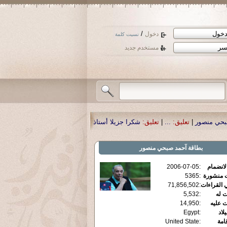
/
دخول
نسيت كلمة
مستخدم جديد
شكرا جزيلا أستاذ حمد الحمد .أكرمكم الله .
|
تعليق:
نسأل الله تعالى أن يمن بالشف
بطاقة
آحمد صبحي منصور
الانضمام
:
2006-07-05
ت منشورة
:
5365
 القراءات
:
71,856,502
ت له
:
5,532
ت عليه
:
14,950
يلاد
:
Egypt
قامة
:
United State