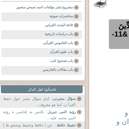
مشروع نشر مؤلفات احمد صبحي منصور
محاضرات صوتية
ِّينَ
قاعة البحث القراني
وَأُمِرْتُ لِأَنْ أَكُونَ أَوَّلَ الْمُسْلِمِينَ) الزمر 2- &11-
باب دراسات تاريخية
باب القاموس القرآنى
باب علوم القرآن
باب تصحيح كتب
باب مقالات بالفارسي
فاسألوا اهل الذكر
سؤال محيرنى
: لدي سؤال محير حول حفظ
القرآ ن، كما هو معروف...
و
رؤية النبى جبريل
: بالنس بة لخاصي ة رؤية
النبي محمد عليه...
ان و
حفيظ حافظ
: عن ( حافظ وحفيظ ومحفو ظ )