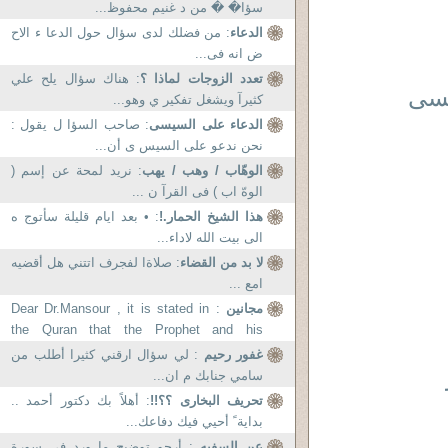
سؤا� � من د غنيم محفوظ...
الدعاء
: من فضلك لدى سؤال حول الدعا ء الاح
ض انه فى...
تعدد الزوجات لماذا ؟
: هناك سؤال يلح علي
سسى
كثيرآ ويشغل تفكير ي وهو...
الدعاء على السيسى
: صاحب السؤا ل يقول :
نحن ندعو على السيس ى أن...
الوهّاب / وهب / يهب
: نريد لمحة عن إسم (
الوهّ اب ) فى القرآ ن ...
هذا الشيخ الحمار.!
: • بعد ايام قليلة سأتوج ه
الى بيت الله لاداء...
لا بد من القضاء
: صلاةا لفجرف اتتني هل أقضيه
امع ...
مجانين
: Dear Dr.Mansour , it is stated in
the Quran that the Prophet and his
followers used to...
غفور رحيم
: لي سؤال ارقني كثيرا أطلب من
سامي جنابك م ان...
تحريف البخارى ؟؟!!
: أهلاً بك دكتور أحمد ..
بداية ً أحيي فيك دفاعك...
عن السفيه
: أرجو توضيح ما ورد في سورة