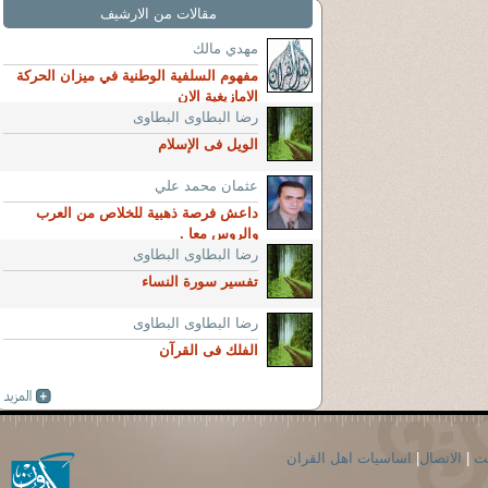
مقالات من الارشيف
مهدي مالك
مفهوم السلفية الوطنية في ميزان الحركة
الامازيغية الان
رضا البطاوى البطاوى
الويل فى الإسلام
عثمان محمد علي
داعش فرصة ذهبية للخلاص من العرب
والروس معا .
رضا البطاوى البطاوى
تفسير سورة النساء
رضا البطاوى البطاوى
الفلك فى القرآن
حث
|
الاتصال
|
اساسيات اهل القران