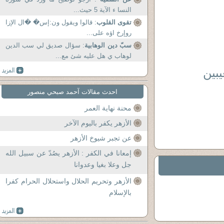
النسا ء الآية 5 حيث...
تقوى القلوب
: قالوا ويقول ون:إس� �ال الإزا
روإرخ اؤه على...
سبّ دين الوهابية
: سؤال صديق لي سب الدين
لوهاب ي هل عليه شئ مع...
بين
احدث مقالات آحمد صبحي منصور
محنة نهاية العمر
الأزهر يكفر باليوم الآخر
عن تجبر شيوخ الأزهر
إمعانا في الكفر : الأزهر يصُدّ عن سبيل الله
جل وعلا بغيا وعدوانا
الأزهر وتحريم الحلال واستحلال الحرام كفرا
بالإسلام