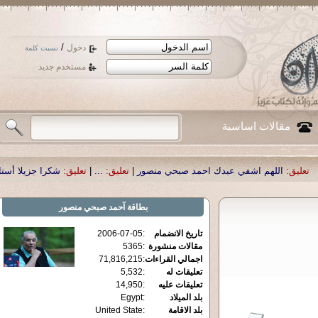
/
دخول
نسيت كلمة
مستخدم جديد
مقالات اساسية
 اشفي عبدك احمد صبحي منصور
|
تعليق:
...
|
تعليق:
شكرا جزيلا أستاذ حمد الحمد .أ
بطاقة
آحمد صبحي منصور
تاريخ الانضمام
:
2006-07-05
مقالات منشورة
:
5365
اجمالي القراءات
:
71,816,215
تعليقات له
:
5,532
تعليقات عليه
:
14,950
بلد الميلاد
:
Egypt
بلد الاقامة
:
United State