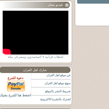
فيديو مختار
لحظات قرآنية ٧ المحمديون ومشركى مكة
شارك اهل القران
عن موقع اهل القران
دعوة للتبرع
منهج موقع اهل القران
شروط النشر بالموقع
اضغط هنا للتبرع بشيك
اشترك بالنشرة الاكترونية