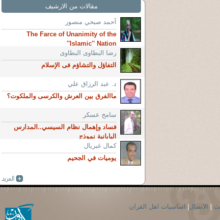
مقالات من الارشيف
آحمد صبحي منصور
The Farce of Unanimity of the
''Islamic'' Nation
رضا البطاوى البطاوى
التفاؤل والتشاؤم فى الإسلام
د. عبد الرزاق علي
ماالفرق بين العرش والكرسى والملكوت؟
سامح عسكر
فساد وإهمال نظام السيسي..المدارس
اليابانية نموذج
كمال غبريال
يوميات في الجحيم
حث
|
الاتصال
|
اساسيات اهل القران