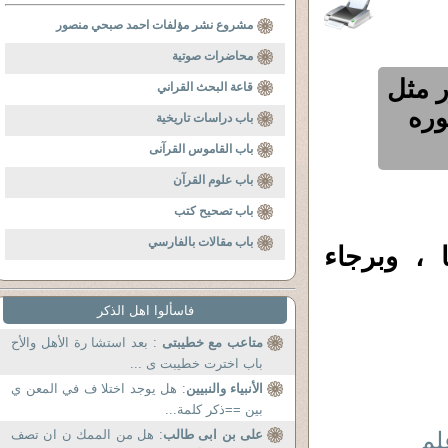
مشروع نشر مؤلفات احمد صبحي منصور
محاضرات صوتية
 مثل
قاعة البحث القراني
وره
باب دراسات تاريخية
باب القاموس القرآنى
باب علوم القرآن
باب تصحيح كتب
باب مقالات بالفارسي
 ، وبرجاء
فاسألوا اهل الذكر
متاعب مع خطيبتى
: بعد استشا رة الأهل والأح
باب اخترت خطيبت ى ...
الأنبياء والنبيين
: هل يوجد اختلا ف في المعن ي
بين ==ذكر كلمة...
لم
على بن ابى طالب
: هل من الممك ن ان تصف