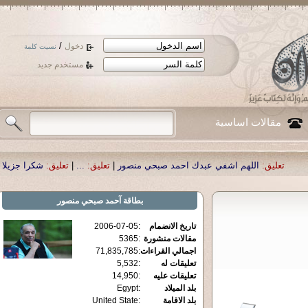
/
دخول
نسيت كلمة
مستخدم جديد
مقالات اساسية
اللهم اشفي عبدك احمد صبحي منصور
|
تعليق:
...
|
تعليق:
شكرا جزيلا أستاذ حمد ا
بطاقة
آحمد صبحي منصور
تاريخ الانضمام
:
2006-07-05
مقالات منشورة
:
5365
اجمالي القراءات
:
71,835,785
تعليقات له
:
5,532
تعليقات عليه
:
14,950
بلد الميلاد
:
Egypt
بلد الاقامة
:
United State