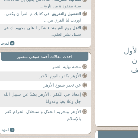
سنة مفقود ة من تاريخ...
التفضيل والتفريق
: في كتابك م القرأ ن وكفى ،
اوردت لنا الفرق بين...
الاهل يوم القيامة
: • شكر ا على مجهود ك في
سبيل نشر العلم...
احدث مقالات آحمد صبحي منصور
ن
محنة نهاية العمر
ف
الأزهر يكفر باليوم الآخر
عن تجبر شيوخ الأزهر
إمعانا في الكفر : الأزهر يصُدّ عن سبيل الله
جل وعلا بغيا وعدوانا
الأزهر وتحريم الحلال واستحلال الحرام كفرا
بالإسلام