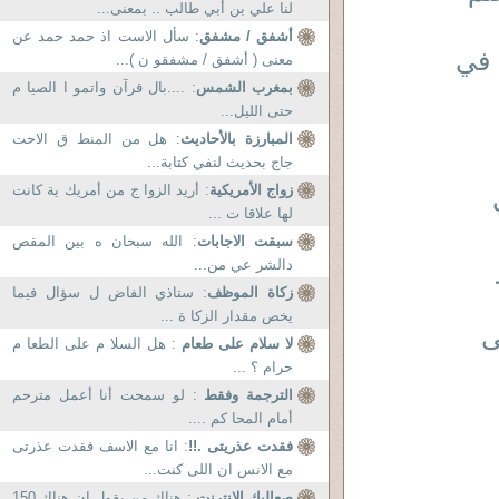
لنا علي بن أبي طالب .. بمعنى...
أشفق / مشفق
: سأل الاست اذ حمد حمد عن
هيم) في
معنى ( أشفق / مشفقو ن )...
بمغرب الشمس
: ....بال قرآن واتمو ا الصيا م
حتى الليل...
المبارزة بالأحاديث
: هل من المنط ق الاحت
جاج بحديث لنفي كتابة...
زواج الأمريكية
: أريد الزوا ج من أمريك ية كانت
لها علاقا ت ...
سبقت الاجابات
: الله سبحان ه بين المقص
دالشر عي من...
زكاة الموظف
: ستاذي الفاض ل سؤال فيما
يخص مقدار الزكا ة ...
ى
لا سلام على طعام
: هل السلا م على الطعا م
حرام ؟ ...
الترجمة وفقط
: لو سمحت أنا أعمل مترحم
أمام المحا كم ....
فقدت عذريتى .!!
: انا مع الاسف فقدت عذرتى
مع الانس ان اللى كنت...
صعاليك الانترنت
: هناك من يقول إن هناك 150