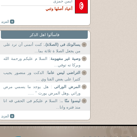
ايمن حمزى
أعياد أصلها وثني
فاسألوا اهل الذكر
يسالونك فى (الصلاة).
: كنت أتمنى أن ترد على
من يجعل الصلا ة ثلاثة بما...
وصية غير مفهومة
: السلا م عليكم ورحمة الله
وبركا ته توفي...
التراضى ليس عاما
: الدكت ور منصور يجيب
كثيرا على بعض الفتا وي ...
المرض الوراثى
: هل يوجد ما يسمي مرض
وراثي ,وهل المرض يورث ’’ .....
ليسوا منّا ..
: السلا م عليكم فى الحقي قه انا
منذ فتره وانا...