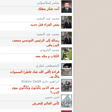
سامر إسلامبولي
أنت تفكر بعقلك
محمد عبد المجيد
بعض العزاء قتل جديد
محمد عبد المجيد
رسالة إلى الرئيس التونسي منصف
المرزوقي
محمد البارودى
الكتاب و مثله معه
المصطفى غفاري
قراءة (أفي الله شك فاطر) السموات
والأرض
إبراهيم دادي Brahim Daddi
من هم الذين يَكْذِبُونَ ويُكَذِّبُونِ بيوم
الدين؟
لبنى حسن
كأس العالم للتحرش