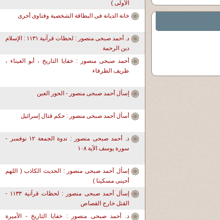
الأولى )
خانة الديانة فى البطاقة الشخصية وفتاوى أخرى
د. أحمد صبحى منصور : لحظات قرآنية ١١٣١ : الإسلام
دين الرحمة
أحمد صبحى منصور : خفايا التاريخ ، أبو العيناء ،
ظريف الظرفاء
إسأل أحمد صبحى منصور - الحور العين
أسأل أحمد صبحى منصور : حكم قتال إسرائيل
د. أحمد صبحى منصور : ندوة الجمعة ١٢ نوفمبر -
سورة يوسف الآية ١٠٨
إسأل أحمد صبحى منصور : الحديث الكاذب ( اللهم
أحينى مسكينا )
إسأل أحمد صبحى منصور : لحظات قرآنية ١١٣٣ -
القتل خارج القصاص
د. أحمد صبحى منصور : خفايا التاريخ - الأميرة