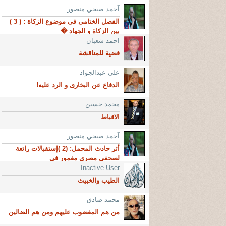
آحمد صبحي منصور
الفصل الختامى فى موضوع الزكاة : ( 3 )
بين الزكاة و الجهاد �
احمد شعبان
قضية للمناقشة
علي عبدالجواد
الدفاع عن البخارى و الرد عليه!
محمد حسين
الاقباط
آحمد صبحي منصور
أثر حادث المحمل: (2 )إستقبالات رائعة
لصحفى مصرى مغمور فى
Inactive User
الطيب والخبيث
محمد صادق
من هم المغضوب عليهم ومن هم الضالين