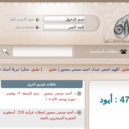
/
دخول
نسيت كلمة
مستخدم جديد
مقالات اساسية
حمد صبحي منصور
|
تعليق:
...
|
تعليق:
شكرا جزيلا أستاذ حمد الحمد .أكرمكم الله .
|
ت
حلقات فيديو اخرى
د. أحمد صبحى منصور : ندوة الجمعة ١٢ نوفمبر -
د. أحمد صبحى منصور: لحظات قرآنية 477 : أيود
سورة يوسف الآية ١٠٨
د أحمد صبحى منصور لحظات قرآنية 218 : أسطورة
العشرة المبشرون بالجنة