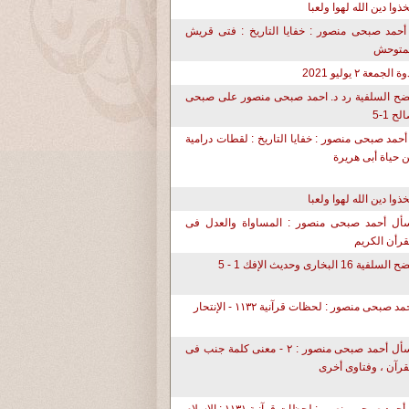
تخذوا دين الله لهوا ولعبا
أحمد صبحى منصور : خفايا التاريخ : فتى قريش
متوحش
ة الجمعة ٢ يوليو 2021
ح السلفية رد د. احمد صبحى منصور على صبحى
لح 1-5
أحمد صبحى منصور : خفايا التاريخ : لقطات درامية
 حياة أبى هريرة
تخذوا دين الله لهوا ولعبا
أل أحمد صبحى منصور : المساواة والعدل فى
قرأن الكريم
لسلفية 16 البخارى وحديث الإفك 1 - 5
مد صبحى منصور : لحظات قرآنية ١١٣٢ - الإنتحار
أسأل أحمد صبحى منصور : ٢ - معنى كلمة جنب فى
قرآن ، وفتاوى أخرى