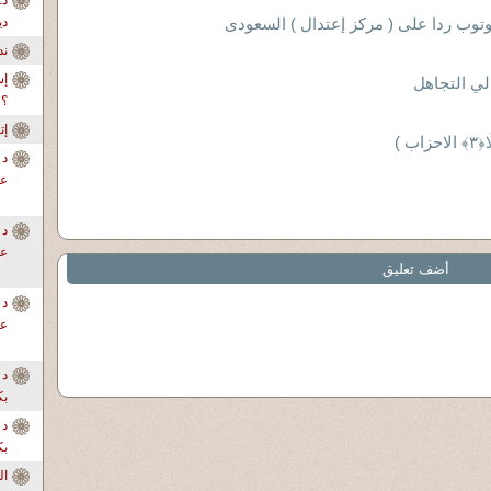
يوتوب ردا على ( مركز إعتدال ) السعودى
دي
ندو
إس
لي التجاهل
؟
إ
ب )
د 
عل
د 
عل
أضف تعليق
د 
عل
د 
بك
د 
بك
ال