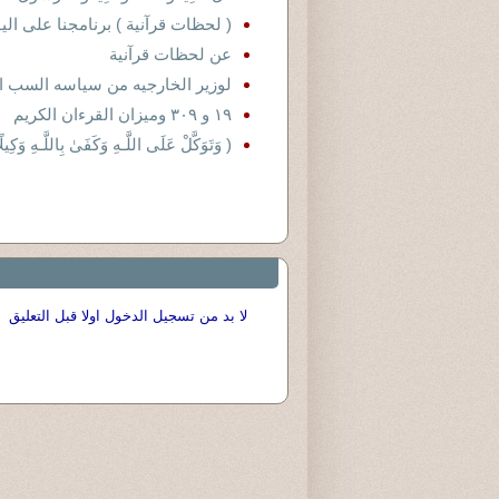
( لحظات قرآنية ) برنامجنا على ال
عن لحظات قرآنية
لوزير الخارجيه من سياسه السب ا
١٩ و ٣٠٩ وميزان القرءان الكريم
( وَتَوَكَّلْ عَلَى اللَّـهِ وَكَفَىٰ بِاللَّـهِ وَكِيلًا﴿٣﴾ الاحزا
لا بد من تسجيل الدخول اولا قبل التعليق