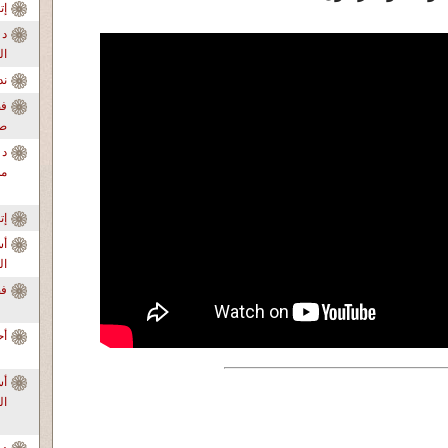
إ
د 
ال
ندو
فض
صا
د 
من
إ
أس
ال
فضح ا
أح
ال