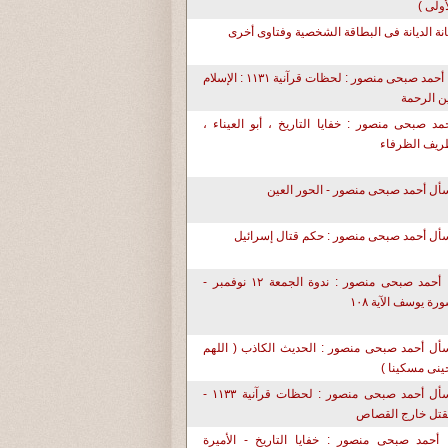
أولى )
نة الديانة فى البطاقة الشخصية وفتاوى أخرى
د. أحمد صبحى منصور : لحظات قرآنية ١١٣١ : الإسلام
ن الرحمة
مد صبحى منصور : خفايا التاريخ ، أبو العيناء ،
يف الظرفاء
سأل أحمد صبحى منصور - الحور العين
أل أحمد صبحى منصور : حكم قتال إسرائيل
د. أحمد صبحى منصور : ندوة الجمعة ١٢ نوفمبر -
رة يوسف الآية ١٠٨
أل أحمد صبحى منصور : الحديث الكاذب ( اللهم
حينى مسكينا )
إسأل أحمد صبحى منصور : لحظات قرآنية ١١٣٣ -
قتل خارج القصاص
 أحمد صبحى منصور : خفايا التاريخ - الأميرة