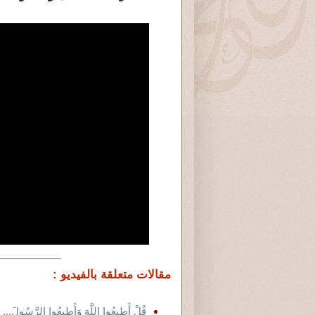
مقالات متعلقة بالفيديو :
قُلْ أَطِيعُوا اللَّهَ وَأَطِيعُوا الرَّسُولَ...