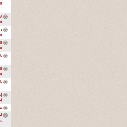
ال
ال
د 
ال
ال
ال
تل
ال
ال
تل
إس
أ
ندو
أح
ظر