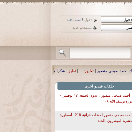
/
دخول
نسيت كلمة
مستخدم جديد
يق:
...
|
تعليق:
شكرا جزيلا أستاذ حمد الحمد .أكرمكم الله .
|
تعليق:
نسأل الله تعالى
حلقات فيديو اخرى
د. أحمد صبحى منصور : ندوة الجمعة ١٢ نوفمبر -
رة يوسف الآية ١٠٨
د أحمد صبحى منصور لحظات قرآنية 218 : أسطورة
عشرة المبشرون بالجنة