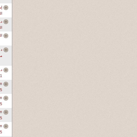
ال
ال
ال
د 
من
د.
1-3
in
-5
in
-5
in
-5
in
-5