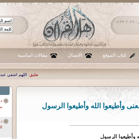
الجمعة ٠٧ - أغسطس - ٢٠٢٦ ٠٨:٣٢
كتاب الموقع
الاتصال
مقالات اساسية
تعليق:
اللهم اشفي عبدك احمد صبحي منصور
|
تعل
سو
ال