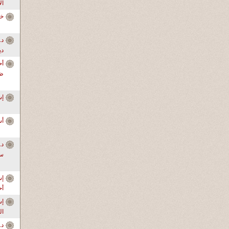
ال
خا
دي
أح
ظر
إ
أس
سو
إس
أ
ال
د.