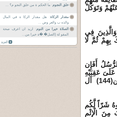
خلق النجوم
: ما الحكم ة من خلق النجو م؟ ...
ْهُمْ وَتَوَكَّلْ
مقدار الزكاة
: هل مقدار الزكا ة في المال
والذه ب والعر وض ...
الصلاة خيرا من النوم
: اريد ان اعرف صحة
َالَّذِينَ فِي
المقو لة (الصل� �ة خيرا من...
بِهِمْ ثُمَّ لَا
رُّسُلُ أَفَإِن
َلَىَ عَقِبَيْهِ
فَلَن يَضُرَّ اللّهَ شَيْئاً وَسَيَجْزِي اللّهُ الشّاكرين(144) آل
وهُ شَرّاً لَّكُم
 مِنَ الْإِثْمِ