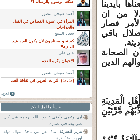
ها بأيدينا
علاقة الرسول بالرسالة !؟
لا من ان
آحمد صبحي منصور
أمر فصار
المرأة في عقوبة القصاص في القتل
والجراحات
ضلال باقي
سعاد السبع
يثة.
كم نحن محتاجون لأن يكون العيد عيد
العافية!!!
ن الصحابة
على على
الهم الدين
الاخوان وكرة القدم
آحمد صبحي منصور
( 5 : 5 ) الثراث العربى قى ثقاقة الغد:
ْلِ الْمَدِينَةِ
فاسألوا اهل الذكر
بُهُم مَّرَّتَيْنِ
ابى وعمى وأختى
: ابويا الله يرحمه بقى كان
غنى وصاحب عمارة...
تبرير للسرقة
: ماذا عن من ياخذ اموال دولة
ئِفَةٌ مِّنْهُمْ
اوروب ية كافرة...