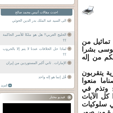
احدث مقالات أنيس محمد صالح
الى السيد عبد الملك بدر الدين الحوثي
الخليج العربي!! هل هو ملكا للأسر الحاكمة
 تماثيل من
؟؟
موسى بشرا
لماذا حل الخلافات عندنا لا يتم إلا بالحروب
؟؟
كم من إله
الإمارات.. ثاني أكبر المستوردين من إيران
ية يتقربون
قُل إنما هو إله واحد
اما منعوا
 وتذم في
كل الآيات
فيديو مختار
ي سلوكيات
ورة من صور