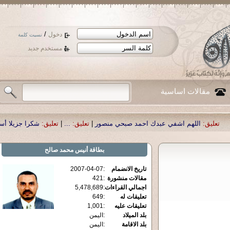
/
دخول
نسيت كلمة
مستخدم جديد
مقالات اساسية
اشفي عبدك احمد صبحي منصور
|
تعليق:
...
|
تعليق:
شكرا جزيلا أستاذ حمد الحمد .أك
بطاقة
أنيس محمد صالح
تاريخ الانضمام
:
2007-04-07
مقالات منشورة
:
421
اجمالي القراءات
:
5,478,689
تعليقات له
:
649
تعليقات عليه
:
1,001
بلد الميلاد
:
اليمن
بلد الاقامة
:
اليمن