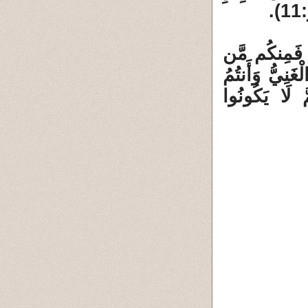
هِ فَمِنكُم مَّن
غَنِيُّ وَأَنتُمُ
َّ لَا يَكُونُوا