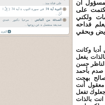
مسؤول ان
على فتاة منذ...
كتمت على
التوبة آية 74
: في سورة التوب ة آية 74 :( إِلَّ ا
أَنْ...
ات ولكني
الصدقة من الفائض
: مرحبا دكتور .عندي
لم فداحه
صديقة منفصل ه عن زوجها...
ريض وبحقي
 أدبا وكانت
الذات يفعل
الناظر حسن
صدم بأحمد
صالح بهجت
معقول أنت
جعلوك تفعل
انت بالذات