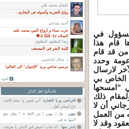
عثمان محمد علي
زواج التجربة وأصوله فى البخارى .
أحمد بغدادي
حزب نساء و ازواج النبي محمد عليه
سؤول في
السلام ج1: فَلَمَّا قَ�
 قام هذا
رضا البطاوى البطاوى
كلمة الشر فى المصحف
من قد قام
عومة وحدد
د. شاكر النابلسي
مرسي ساعي بريد "الإخوان" الى العالم!
آخر لارسال
 الخاص بي
 "امسحها
فاسألوا اهل الذكر
لمقام ذلك
التراضى وربا التجارة
: أني مُقتن ع تمام الاقت
اني أن لا
ناع كسائر أهل...
 من العمل
مهين
: هل ( مهين ) من الاها نة ؟ وهل تقع
المها نة فى...
قود وقد لا
إحذر منها
: انا شاب اعيش في المان يا تعرفت