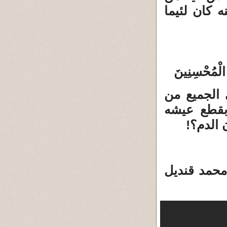
 كان لئيما
 الْمُحْسِنِينَ
 الجميع من
بقطع عيشه
الدم؟!
 محمد قنديل