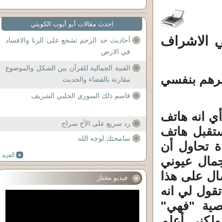
احدث مقالات أبو أيوب الكويتي
 الاشراف
أحاديث حد الرجم تشجع على الزنا والافساد
في الارض
الفنية الجمالية للقرآن بين الشكل والموضوع
رهم بنفسي
مقارنة بالقضاء والحديث
قاسم ذلك السوري الحلبي الشريف
ي انه هاتف
رد سريع على الأخ سراج
ستقبل هاتف
سامحتك لوجه الله
ة تحاول أن
جمال عيوني
ال على هذا
فيديو مختار
تقول لي انه
صية "فهي"
ولكني أعلم