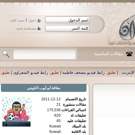
/
دخول
نسيت كلمة
مستخدم جديد
مقالات اساسية
 فيديو مصحف فاطمة
|
تعليق:
رابط فيديو الشعراوى
|
تعليق:
ربنا يكرمه بالشفاء الع
بطاقة
أبو أيوب الكويتي
تاريخ الانضمام
:
2011-12-12
مقالات منشورة
:
21
اجمالي القراءات
:
175,536
تعليقات له
:
620
تعليقات عليه
:
45
بلد الميلاد
:
Kuwait
بلد الاقامة
:
Kuwait