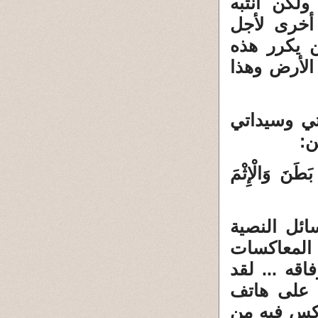
لكن انتبه
أخرى لأجل
 يكرر هذه
الأرض وهذا
ي وسيداتي
ن:
َطَنَ وَالْإِثْمَ
ائل النصية
 المعاكسات
قه ... لقد
 على هاتف
اكس فيه من