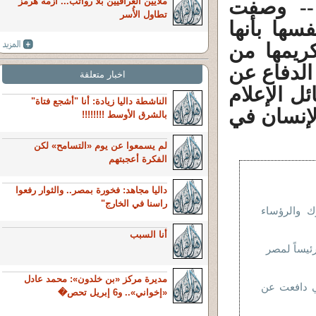
مارات العربية المتحدة (CNN) -- وصفت
ملايين العراقيين بلا رواتب... أزمة هرمز
تطاول الأُسر
سها بأنها
ريمها من
الدفاع عن
اخبار متعلقة
 الإعلام
الناشطة داليا زيادة: أنا "أشجع فتاة"
لإنسان في
بالشرق الأوسط !!!!!!!!
لم يسمعوا عن يوم «التسامح» لكن
الفكرة أعجبتهم
داليا مجاهد: فخورة بمصر.. والثوار رفعوا
راسنا في الخارج"
وك والرؤساء
أنا السبب
رئيساً لمصر
مديرة مركز «بن خلدون»: محمد عادل
تي دافعت عن
«إخواني».. و6 إبريل تحص�