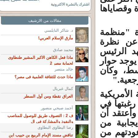
اشترك بالنشرة الاكترونية
 وقصاياها
مقالات من الارشيف
ة "منظمة
د. شاكر النابلسي
مأزق الإسلام العربي!
 عن نظرة
هد الرئيس
محمد صادق
ماذا فعل الكاهن الاكبر المشير طنطاوى
يوجد حوار
لحماية مصر 2
سط، وكان
خالد منتصر
ماذا حدث للثقافة العلمية فى مصر؟
جعية."
كمال غبريال
الأمريكية
العراق نقطة ومن أول السطر
رغبتها في
آحمد صبحي منصور
أعتقد أن
ف 2 : التصوف طريق للوصول للمناصب
يجابية من
والنفوذ والمشاركة في ال
رضا البطاوى البطاوى
عودتهم من
تناقض مسند الإمام الربيع بن حبيب ابن