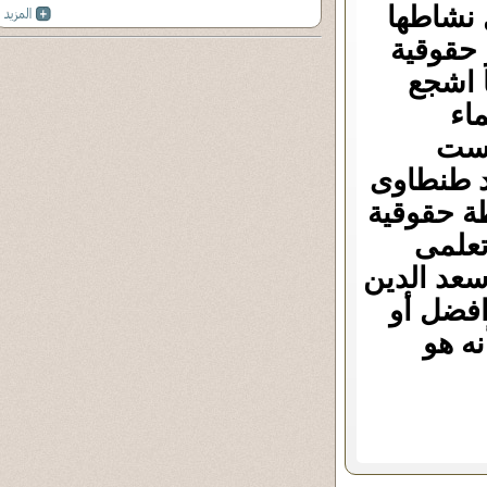
ل نشاطها
 حقوقية
 اشجع
اء
 ست
ود طنطاوى
طة حقوقية
تعلمى
عد الدين
افضل أو
ه هو