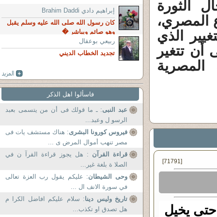
ل الثورة
إبراهيم دادي Brahim Daddi
ع المصري،
كان رسول الله صلى الله عليه وسلم يقبل
غيير الذي
وهو صائم ويباشر �
ربيعي بوعقال
 أن تتغير
تجديد الخطاب الديني
 المصرية
فاسألوا اهل الذكر
عبد النبى
: ـ ما قولك فى أن من يتسمى بعبد
الرسو ل وعبد...
فيروس كورونا البشرى
: هناك مستشف يات فى
مصر تنهب أموال المرض ى ...
قراءة القرآن
: هل يجوز قراءة القرآ ن في
[71791]
الصلا ة بلغة غير...
وحى الشيطان
: عليكم يقول رب العزة تعالى
في سورة الانف ال ...
تاريخ وليس دينا
: سلام عليكم افاضل الكرا م
حتى يخيل
هل تصدق او تكذب...