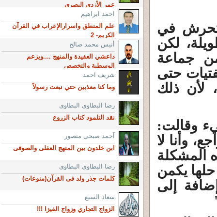
عمر الأزدي البصري
احمد ابراهيم
لتحرش في
علم المنطق واسرارالإعراب في القرآن
الكريم- 2‏
يلة، لكن
أنيس محمد صالح
ن جماعة
داعشي العقيدة والمنهج ....ويزعم
الوسطية والتخصص
فتيات حتى
شريف احمد
، لأن ذلك
وما كنا معذبين حتي نبعث رسولاً
رضا البطاوى البطاوى
نقد التلمود كتاب الزروع
ء وقالت:
آحمد صبحي منصور
ع، وأنا لا
ابن خلدون بين المنهج العقلى والصوفى
ه المشكلة
 حلها يكمن
رضا البطاوى البطاوى
كلمات جذر ولد فى القرآن(منوعات)
ضافة إلى
سعاد السبع
الزواج التجاري وزواج الفيزا !!!