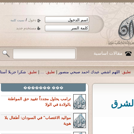
/
دخول
نسيت كلمة
مستخدم جديد
مقالات اساسية
 عبدك احمد صبحي منصور
|
تعليق:
...
|
تعليق:
شكرا جزيلا أستاذ حمد الحمد .أكرمكم
��� �������
ترامب يحاول مجدداً تقييد حق المواطنة
بالشرق
بالولادة في الولا
مواليد الاغتصاب" في السودان: أطفال بلا
هوية