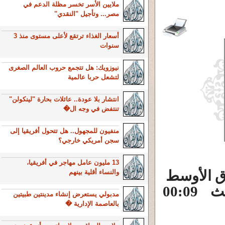
ملايين الأسر تخسر مظلة الدعم في
مصر... وتأجيل "النقدي"
أسعار الغذاء ترتقع لأعلى مستوى منذ 3
سنوات
نيوزويك: هل تتجمع حروب العالم الصغرى
لتشعل حربا عالمية
انتشار بلا عودة.. عائلات بحارة "لينكولن"
تنتفض في وجه ال�
منفيون للمجهول.. هل تتحول أفريقيا إلى
سجن أمريكي خارجي؟
13 مليون عامل مهاجر في أفريقيا،
رق الأوسط
والنساء أقلية بينهم
الجمعة، 10 أيار/مايو 2013، آخر تحديث 00:09
مدبولي يستعرض إنشاء مدينتين طبيتين
بالعاصمة الإدارية �