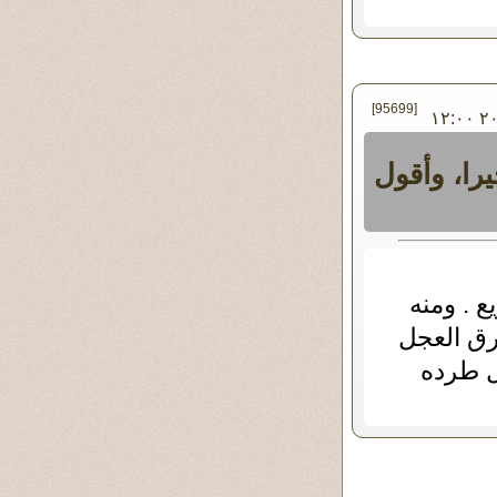
[95699]
في الثلاثاء ٢٥ - فبراير - ٢٠٢٥ ١٢:٠٠
را، وأقول
ع . ومنه
ق العجل
بل طرده