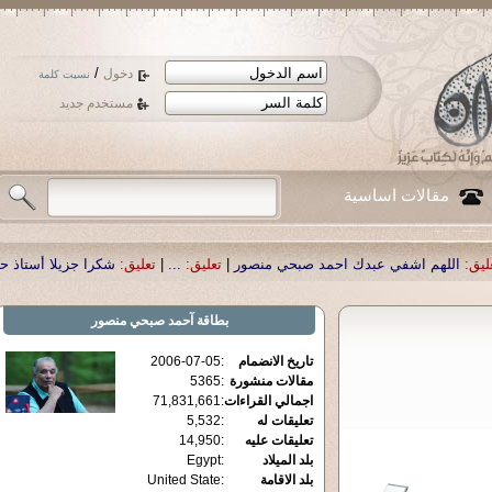
/
دخول
نسيت كلمة
مستخدم جديد
مقالات اساسية
حمد صبحي منصور
|
تعليق:
...
|
تعليق:
شكرا جزيلا أستاذ حمد الحمد .أكرمكم الله .
|
تع
بطاقة
آحمد صبحي منصور
تاريخ الانضمام
:
2006-07-05
مقالات منشورة
:
5365
اجمالي القراءات
:
71,831,661
تعليقات له
:
5,532
تعليقات عليه
:
14,950
بلد الميلاد
:
Egypt
بلد الاقامة
:
United State