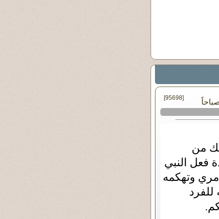
[95698]
يك من
ة فعل النبي
مري وتهكمه
للفرد
كم.