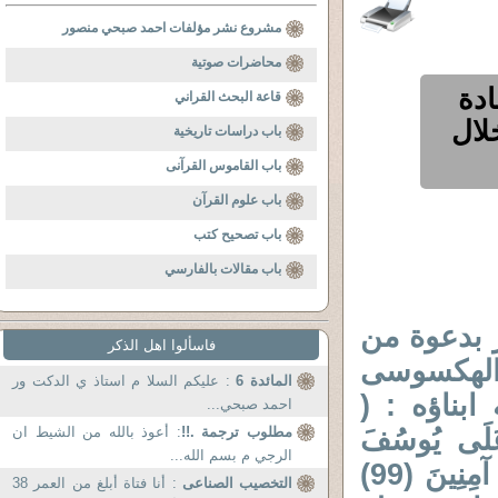
مشروع نشر مؤلفات احمد صبحي منصور
محاضرات صوتية
ادة
قاعة البحث القراني
لال
باب دراسات تاريخية
باب القاموس القرآنى
باب علوم القرآن
باب تصحيح كتب
باب مقالات بالفارسي
ر بدعوة من
فاسألوا اهل الذكر
 الهكسوسى
المائدة 6
: عليكم السلا م استاذ ي الدكت ور
بناؤه : (
احمد صبحي...
لَمَّا دَخَلُوا عَلَى يُوسُفَ
مطلوب ترجمة .!!
: أعوذ بالله من الشيط ان
الرجي م بسم الله...
آوَى إِلَيْهِ أَبَوَيْهِ وَقَالَ ادْخُلُوا مِصْرَ إِنْ شَاءَ اللَّهُ آمِنِينَ (99)
التخصيب الصناعى
: أنا فتاة أبلغ من العمر 38