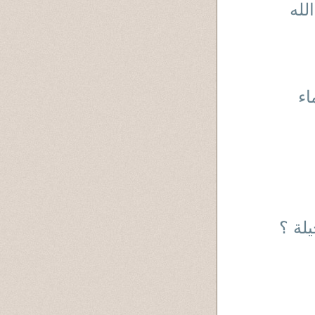
له
الأسماء
لة ؟