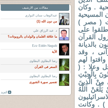
ية . وكان
مقالات من الارشيف
ن المسيحية
عبدالوهاب سنان النواري
ت ( مصر )
من دون الله (1)
طلقوا على
د. عبد الرزاق علي
ول القرآن
ما علاقة الغلمان والولدان بالروبوتات؟
ن بالديانة
Ezz Eddin Naguib
آنى ، وقد
الآية
افتوا لهم
رضا البطاوى البطاوى
ل وعلا : (
السعر فى القرآن
ُونَ بِالْجِبْتِ
رضا البطاوى البطاوى
 مِنْ الَّذِينَ
تفسير سورة الشورى
وَمَنْ يَلْعَنْ اللَّهُ
). هؤلاء الاسرائيليون
 ) . وكانت