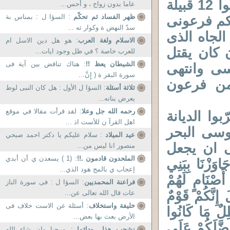
يوسف ) . تناسل ابناء يعقوب إسرائيل واصبحوا 12 قبيلة
عاما بدون زواج ، و أحس...
ظهر الفساد ثم تحكّم
: السؤا ل : بمناس بة
كم فرعونى
سدّ النهض ة وكوار ثه ...
لجاه الذى
الاسلام ولغة العرب
: هو هل دين الاسل ام
 كان يقتل
للعرب خاصة ؟ في ظل وجود ايات...
الشيطان يعظ !!
: هناك تناقض بين آية فى
سى وانتهى
سورة البقر ة ( إِنَّ...
من فرعون
ثلاثة أسئلة
: السؤا ل الأول : هل كان النبى لوط
يعرض بناته...
رحمه الله جل وعلا
: لقد قرأت مقالا في موقع
وا الديانة
اهل القرآ ن للأست اذ ...
وسى البحر
عيد الميلاد
: سلام عليکم يا دکتر احمد صبحي
ى ان يجعل
منصور انا ليس من...
الملحدون قادمون .!!
: (1 ) يسعدن ي أن أبدي
ْنَا بِبَنِي
إعجاب ي بالمج هود الذي...
َصْنَامٍ لَهُمْ
فراعنة المحمديين
: السؤا ل : فى سورة الناز
إِنَّكُمْ قَوْمٌ
عات قال الله تعالى عن...
خليفة واستخلاف
: أسئلة عن الاست خلاف فى
َبَاطِلٌ مَا كَانُوا
الأرض بعث بها بعض...
ُوَ فَضَّلَكُمْ عَلَى
نشجب هذا ..ودائما..
: مرحبا وان شاء الله