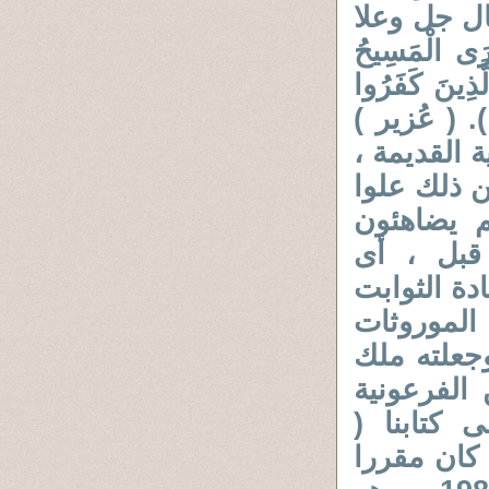
ال جل وعلا
ارَى الْمَسِيحُ
لَّذِينَ كَفَرُوا
أَنَّى يُؤْفَكُونَ (30) التوبة ). ( عُزير )
 القديمة ،
 ذلك علوا
م يضاهئون
قبل ، أى
دة الثوابت
الموروثات
وجعلته ملك
الفرعونية
 كتابنا (
كان مقررا