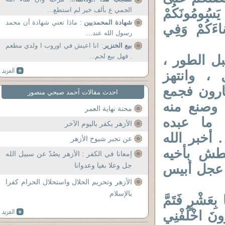
َوْنَ يَسُومُونَكُمْ
الجمي ع بألف خير لم استطع...
شهادة المحمديين
: ماذا تعني شهادة أن محمد
سَاءَكُمْ وَفِي
رسول الله عند...
بيع الخنزير
: انا اعيش في اوروب ا ولدي مطعم
. فهل بيع لحم...
ل الطور ،
، وانتهز
رون فجمع
احدث مقالات آحمد صبحي منصور
وصنع منه
محنة نهاية العمر
 ما عبده
الأزهر يكفر باليوم الآخر
 أخبر الله
عن تجبر شيوخ الأزهر
طش بأخيه
إمعانا في الكفر : الأزهر يصُدّ عن سبيل الله
جل وعلا بغيا وعدوانا
 عجل أبيس
الأزهر وتحريم الحلال واستحلال الحرام كفرا
بالإسلام
ا بِعَشْرٍ فَتَمَّ
رُونَ اخْلُفْنِي