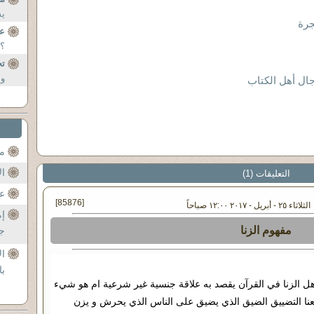
يس
جرة
ع
؟.
تح
وب
جال أهل الكتاب
مح
ال
التعليقات (1)
عن
[85876]
ريل - ٢٠١٧ ١٢:٠٠ صباحاً
إم
مفهوم الزنا
جل
ال
با
هل الزنا في القرآن يقصد به علاقة جنسية غير شرعية ام هو شيء
عنا التضييق الضيق الذي يضيق على الناس الذي يحرش و يزن