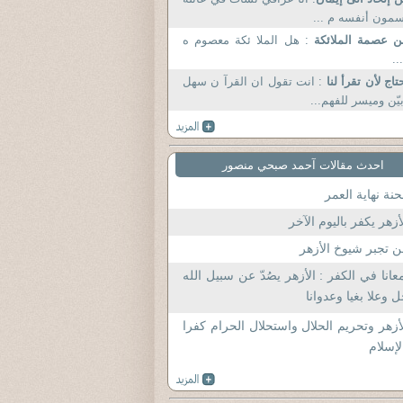
مون أنفسه م ...
ن عصمة الملائكة
: هل الملا ئكة معصوم ه
..
تاج لأن تقرأ لنا
: انت تقول ان القرآ ن سهل
يّن وميسر للفهم...
احدث مقالات آحمد صبحي منصور
نة نهاية العمر
أزهر يكفر باليوم الآخر
 تجبر شيوخ الأزهر
عانا في الكفر : الأزهر يصُدّ عن سبيل الله
 وعلا بغيا وعدوانا
أزهر وتحريم الحلال واستحلال الحرام كفرا
لإسلام