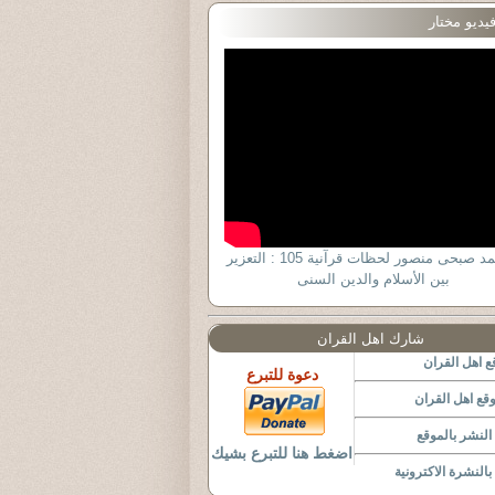
يديو مختار
د أحمد صبحى منصور لحظات قرآنية 105 : التعزير
بين الأسلام والدين السنى
شارك اهل القران
 اهل القران
دعوة للتبرع
قع اهل القران
لنشر بالموقع
اضغط هنا للتبرع بشيك
النشرة الاكترونية