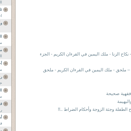
ال
ثل
اح
وأ
ال
مك
مت
كاح الزنا - ملك اليمين في القرءان الكريم - الجزء
ال
أ
 – ملحق - ملك اليمين في القرءان الكريم - ملحق
من
ر
حض
ال
ة فقهية صحيحة
سة
البهيمة
فد
الطفلة وجثة الزوجة وأحكام الضراط ..!!
رأ
أ
فس
من