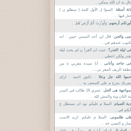
تال ية ان الله ممكن...
اثة أسئلة
: السؤا ل الأول كلمة ( مبطلو ن )
تار فيها ....
ورثكم أرضهم
: وَأَو ْرَثَ كُمْ أَرْض َهُمْ ...
نبى والجن
: قال لي أحد المسي حيين : انه
توب عندهم في...
ى ليلة القدر؟
: حيث ان القرآ ن لم يحدد ليلة
قدر ولكن اعطي...
خى جاحد وأنانى
: أنا سيدة مغربي ة من
طقة الريف المغر بى ،...
حمها الله جل وعلا
: دكتور احمد : ازاى
رتك بتترح م على الصحف ية ...
مواجهة هى الحل
: عمري 16 طالب في المدر
 الثان وية والمش كلة ...
ية الصيام
: السلا م عليكم نود ان نستطل ع
يكم في...
هلى ظلمونى
: السلا م عليكم :اريد الاست
ار و النصي حة ...
 إلحاد الى إيمان
: أنا عراقي نشأت في عائلة