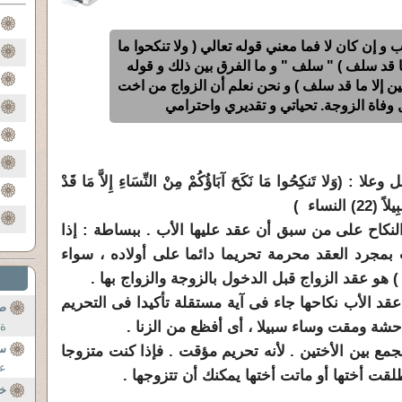
 و إن كان لا فما معني قوله تعالي ( ولا تنكحوا ما
ما قد سلف ) " سلف " و ما الفرق بين ذلك و قوله
تين إلا ما قد سلف ) و نحن نعلم أن الزواج من اخت
وفاة الزوجة. تحياتي و تقديري واحترامي
َلا تَنكِحُوا مَا نَكَحَ آبَاؤُكُمْ مِنْ النِّسَاءِ إِلاَّ مَا قَدْ
النساء )
النكاح على من سبق أن عقد عليها الأب . ببساطة : إذا
بمجرد العقد محرمة تحريما دائما على أولاده ، سواء
) هو عقد الزواج قبل الدخول بالزوجة والزواج بها .
عقد الأب نكاحها جاء فى آية مستقلة تأكيدا فى التحريم
صل
فاحشة ومقت وساء سبيلا ، أى أفظع من الزنا .
ة 
س
مع بين الأختين . لأنه تحريم مؤقت . فإذا كنت متزوجا
عن
طلقت أختها أو ماتت أختها يمكنك أن تتزوجها .
خا