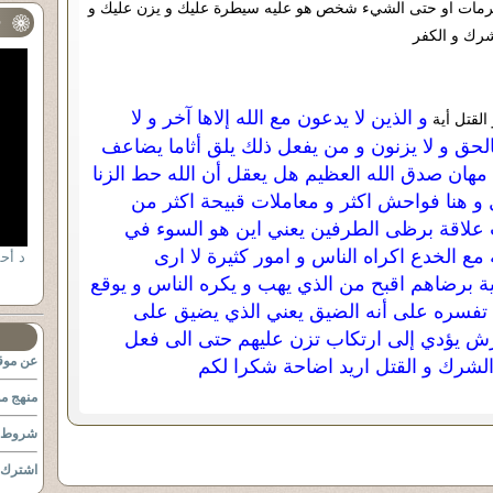
حرمات او حتى الشيء شخص هو عليه سيطرة عليك و يزن عليك و
ف
شرك و الكفر
و الذين لا يدعون مع الله إلاها آخر و لا
القتل أية
بالحق و لا يزنون و من يفعل ذلك يلق أثاما يضاعف
ه مهان صدق الله العظيم هل يعقل أن الله حط الزنا
و هنا فواحش اكثر و معاملات قبيحة اكثر من
ت علاقة برظى الطرفين يعني اين هو السوء في
 مع الخدع اكراه الناس و امور كثيرة لا ارى
برضاهم اقبح من الذي يهب و يكره الناس و يوقع
ما تفسره على أنه الضيق يعني الذي يضيق على
رش يؤدي إلى ارتكاب تزن عليهم حتى الى فعل
عن موقع
لشرك و القتل اريد اضاحة شكرا لكم
منهج مو
شروط ا
اشترك ب