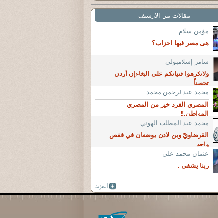
مقالات من الارشيف
مؤمن سلام
هى مصر فيها احزاب؟
سامر إسلامبولي
ولاتكرهوا فتياتكم على البغاءإن أردن
تحصناً
محمد عبدالرحمن محمد
المصري الفرد خير من المصري
المواطن.!!
محمد عبد المطلب الهوني
القرضاويّ وبن لادن يوضعان في قفص
واحد
عثمان محمد علي
ربنا يشفى .