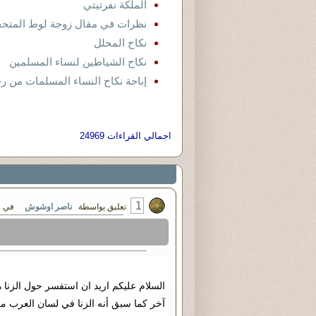
الملكة نفرتيتي
نظرات في مقال زوجة لوط المتح
نكاح المحلل
نكاح الشياطين لنساء المسلمين
إباحة نكاح النساء المسلمات من ر
اجمالي القراءات 24969
1
تعليق بواسطة
ناصر اوشوش
في الثلاثاء ٢٥ - أب
السلام عليكم اريد ان استفسر حول الزنا 
آخر كما سبق أنه الزنا في لسان العرب م