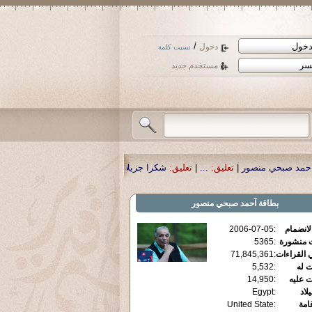
/
دخول
نسيت كلمة
مستخدم جديد
صور
|
تعليق:
...
|
تعليق:
شكرا جزيلا أستاذ حمد الحمد .أكرمكم الله .
|
تعليق:
نسأل ال
بطاقة
آحمد صبحي منصور
الانضمام
:
2006-07-05
ت منشورة
:
5365
 القراءات
:
71,845,361
ت له
:
5,532
ت عليه
:
14,950
يلاد
:
Egypt
قامة
:
United State