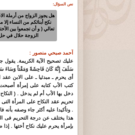
نص السؤال:
هل يجوز الزواج من أرملة الاب
نكح أبنائكم من النساء إلا 
تعالي ( و أن تجمعوا بين الأخ
الزوجة حلال في حل 
آحمد صبحي منصور :
عليك تصحيح الآية الكريمة. يقول جل وعلا : (و
سَلَفَ إِنَّهُ كَانَ فَاحِشَةً وَمَقْتاً وَسَاءَ سَبِيلاً (22) 
أى يحرم ـ مبدئيا ـ على الابن عقد 
كتب الأب كتابه على إمرأة أصبحت 
دخل بها الأب أم لم يدخل . ( النكاح 
تحريم عقد النكاح على المرأة التى 
. وتأكيدا عليه أكثر جاء وصفه بأنه 
هذا يختلف عن درجة التحريم فى الج
بإمرأة يحرم عليك نكاح أختها . إذا 