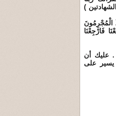
أيضا ( الشهادتين )
ْمُجْرِمُونَ
نَا فَارْجِعْنَا
. عليك أن
يسير على