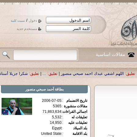
/
دخول
نسيت كلمة
مستخدم جديد
مقالات اساسية
بدك احمد صبحي منصور
|
تعليق:
...
|
تعليق:
شكرا جزيلا أستاذ حمد الحمد .أكرمكم ال
بطاقة
آحمد صبحي منصور
تاريخ الانضمام
:
2006-07-05
مقالات منشورة
:
5365
اجمالي القراءات
:
71,863,634
تعليقات له
:
5,532
تعليقات عليه
:
14,950
بلد الميلاد
:
Egypt
بلد الاقامة
:
United State