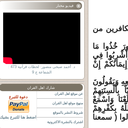
فيديو مختار
لكافرين من
ُورَ خُذُوا مَا
وَأُشْرِبُوا فِي
ِيمَانُكُمْ إِنْ
د. أحمد صبحى منصور: لحظات قرآنية 473 :
الشفاعة ج 9
ِهِ وَيَقُولُونَ
شارك اهل القران
بِأَلْسِنَتِهِمْ
عن موقع اهل القران
دعوة للتبرع
عْنَا وَاسْمَعْ
منهج موقع اهل القران
َّهُ بِكُفْرِهِمْ
شروط النشر بالموقع
هذا لأنهم قالوا ( سمعنا
اضغط هنا للتبرع بشيك
اشترك بالنشرة الاكترونية