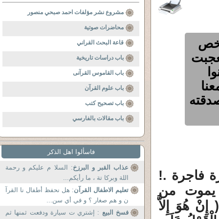
مشروع نشر مؤلفات احمد صبحي منصور
محاضرات صوتية
شخص
قاعة البحث القراني
تعجبت
باب دراسات تاريخية
وا
باب القاموس القرآنى
عنا
باب علوم القرآن
صدقته
باب تصحيح كتب
باب مقالات بالفارسي
فاسألوا اهل الذكر
عذاب القبر و البرزخ
: السلا م عليكم و رحمة
رة فاجرة .!
اللة وبركا تة ، ما رأيكم...
 يموت من
تعليم الاطفال القرآن
: هل نحفظ أطفال نا القرآ
ن و هم صغار ؟ و في أي سن...
هُوَ إِلاَّ
فسخ البيع
: إشتري ت سيارة ودفعت ثمنها ثم