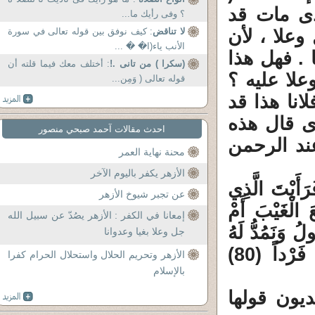
لذى مات قد
؟ وفى رأيك ما...
وعلا ، لأن
لا تناقض
: كيف نوفق بين قوله تعالى في سورة
الأنب ياء(ا� � ...
 . فهل هذا
(سكرا ) من تانى .!
: أختلف معك فيما قلته أن
علا عليه ؟
قوله تعالى ( وَمِن...
انا هذا قد
ى قال هذه
احدث مقالات آحمد صبحي منصور
عند الرحمن
محنة نهاية العمر
الأزهر يكفر باليوم الآخر
ْتَ الَّذِي
عن تجبر شيوخ الأزهر
يَنَّ مَالاً وَوَلَداً (77) أَاطَّلَعَ الْغَيْبَ أَمْ
إمعانا في الكفر : الأزهر يصُدّ عن سبيل الله
ْتُبُ مَا يَقُولُ وَنَمُدُّ لَهُ
جل وعلا بغيا وعدوانا
مِنْ الْعَذَابِ مَدّاً (79) وَنَرِثُهُ مَا يَقُولُ وَيَأْتِينَا فَرْداً (80)
الأزهر وتحريم الحلال واستحلال الحرام كفرا
بالإسلام
ديون قولها