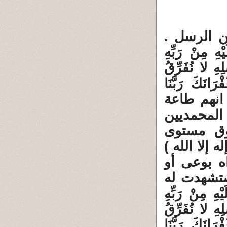
ين الرسل .
 مِنْ رَبِّهِ
لِهِ لا نُفَرِّقُ
َانَكَ رَبَّنَا
المفروض انهم طاعة
 المحمديين
وق مستوى
 إلا الله )
اه بوعى أو
ستشهدت له
 مِنْ رَبِّهِ
لِهِ لا نُفَرِّقُ
َانَكَ رَبَّنَا