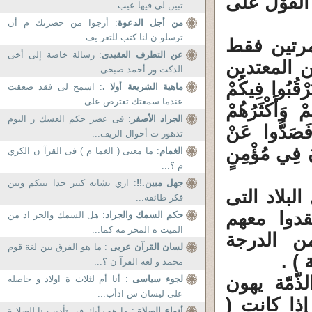
 وَيَحِقَّ الْقَوْلُ عَلَى
تبين لى فيها عيب...
من أجل الدعوة
: أرجوا من حضرتك م أن
ترسلو ن لنا كتب للتعر يف ...
مرتين فقط
عن التطرف العقيدى
: رسالة خاصة إلى أخى
 المعتدين
الدكت ور أحمد صبحى...
قُبُوا فِيكُمْ
ماهية الشريعة أولا .
: اسمح لى فقد صعقت
عندما سمعتك تعترض على...
مْ وَأَكْثَرُهُمْ
الجراد الأصفر
: فى عصر حكم العسك ر اليوم
لاً فَصَدُّوا عَنْ
تدهور ت أحوال الريف...
َعْمَلُونَ (9) لا يَرْقُبُونَ فِي مُؤْمِنٍ
الغمام
: ما معنى ( الغما م ) فى القرآ ن الكري
م ؟...
جهل مبين.!!
: اري تشابه كبير جدا بينكم وبين
لبلاد التى
فكر طائفه...
دوا معهم
حكم السمك والجراد
: هل السمك والجر اد من
الميت ة المحر مة كما...
ن الدرجة
لسان القرآن عربى
: ما هو الفرق بين لغة قوم
) .
محمد و لغة القرآ ن ؟...
ّمّة يهون
لجوء سياسى
: أنا أم لثلاث ة اولاد و حاصله
على ليسان س ادأب...
إذا كانت (
أنواع الصلاة
: ما هو رأيك فى تأديت نا للصلا ة