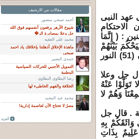
مقالات من الارشيف
 عهد النبى
آحمد صبحي منصور
 الاحتكام
شيوخ الأزهر يرفعون أنفسهم فوق الله
جل وعلا بمصادرة الر�
 ( إِنَّمَا
محمد على الفقيه
حْكُمَ بَيْنَهُمْ
ماهذة الإخلاق أذهلتنا بإخلاقك ياد احمد
صبحي
أَنْ يَقُولُوا سَمِعْنَا وَأَطَعْنَا وَأُوْلَئِكَ هُمْ الْمُفْلِحُونَ (51) النور
حمدى البصير
التمويل الأجنبي للحركات السياسية
ال جل وعلا
الوطنية
رضا البطاوى البطاوى
تَوَلَّوْا عَنْهُ
الخلافة والفهم الخاطىء لها
لُوا سَمِعْنَا وَهُمْ لا
محمد عبد المجيد
مصرُ لا تحتاج الآن لعاصمة إدارية!
نة . قال جل
 وَاثَقَكُمْ بِهِ
 عَلِيمٌ بِذَاتِ