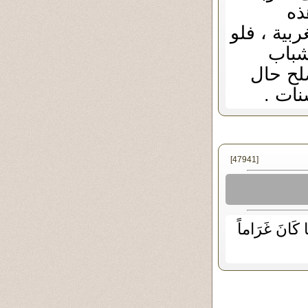
ذه
بية ، فلو
شباب
لح حال
نات .
[47941]
ا كَانَ غَرَاماً