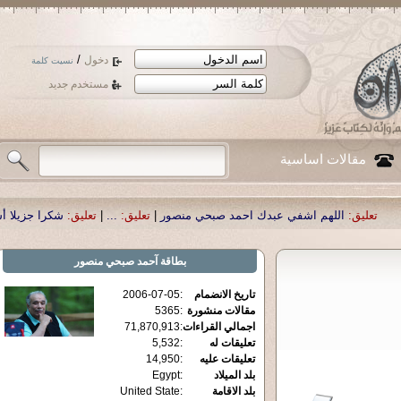
/
دخول
نسيت كلمة
مستخدم جديد
مقالات اساسية
اشفي عبدك احمد صبحي منصور
|
تعليق:
...
|
تعليق:
شكرا جزيلا أستاذ حمد الحمد .أك
بطاقة
آحمد صبحي منصور
تاريخ الانضمام
:
2006-07-05
مقالات منشورة
:
5365
اجمالي القراءات
:
71,870,913
تعليقات له
:
5,532
تعليقات عليه
:
14,950
بلد الميلاد
:
Egypt
بلد الاقامة
:
United State