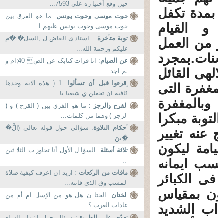
حين وقع أختيا ره على 7593...
 بمدة تكفل
حوت موسى وحوت يونس
: ما هو الفرق بين
و القيام
حوت موسى وحوت يونس عليهم ا ...
توبة متأخرة
: . استاذ ى الفاض ل ,السل� �م
ر من العمل
عليكم ورحمة الله...
نات.بمجرد
عن الصيام
: انا قرات کتابک عن الص 40;ام و
لهى القائل
لم اجد...
إقرءوا قبل أن تسألوا
: 1 ( هذه الايه وحدها
لمغفرة التى
كافيه ان تجعلن ي شيعيا يا...
بالمغفرة
القرح والرجز
: ما هو الفرق بين ( القرح ) و (
توبة مبكرا
الرجز ) وهما من كلمات...
أحكام التلاوة
: سؤالي حول قوله تعالى (الَّ�
 عنه تغيير
�ِينَ ...
امة ليكون
ثلاثة أسئلة
: السؤا ل الأول أنا تجاوز ت الثلا ثين
سب ايمانه
...
مافات من الركعات
: اريد ان اعرف كيفية صلاة
ى الكبائر
المسب وق الذي فاتته...
ون بمقياس
الختان
: الختا ن هل هو من الإسل ام أم من
عادات العرب ؟...
ذاب الشديد
تعدّى على الطريق
: سؤال حول إشهار السلع