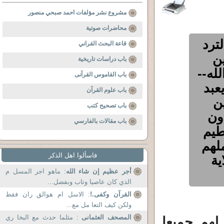
مشروع نشر مؤلفات احمد صبحي منصور
محاضرات صوتية
ترد
قاعة البحث القراني
ين
باب دراسات تاريخية
له--
باب القاموس القرآنى
عبد
باب علوم القرآن
ين
باب تصحيح كتب
ون
باب مقالات بالفارسي
طيم
لهم
فاسألوا اهل الذكر
ية
أجر عظيم إن شاء الله
: ماهو اجر المسل م
الذي كان عاصيا وتاب وبفضل...
القرآن وكفى.!
: الاسل ام هوالق ران فقط
ولكن كيف التعا مل مع...
المصحف العثمانى
: مثلما حدث مع البخا ري
لهم جميعا