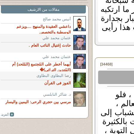
ه سبحانه
ما ارتكبه
مقالات من الارشيف
ار بجدارة
أنيس محمد صالح
 هذا رأيى
داعشي العقيدة والمنهج ....ويزعم
الوسطية والتخصص
عثمان محمد علي
حادث إغتيال النائب العام .
عثمان محمد علي
أيهما أخطر على المُجتمع (المُلحد) أم
[34468]
(المُتدين التراثى)�
رضا البطاوى البطاوى
الفوز فى القرآن
، فلو
د. شاكر النابلسي
لم ،
مرسي بين حجري الرحى: اليمين واليسار
لشباب إلى
بالكثيرة
التوبة ،