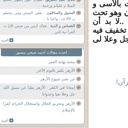
 بالأسى و
السلا م عليكم ورحمة...
ان وهو تحت
التسول والسائلون
: بعض المتس ولين يجمعو
ن الألا ف ، واحيا نا ...
.لا بد أن
القصاص و الدية
: هناك أيتين من ضمن الأيا ت
 تخفيف فيه
القرأ نية التي...
جل وعلا لى
احدث مقالات آحمد صبحي منصور
محنة نهاية العمر
الأزهر يكفر باليوم الآخر
عن تجبر شيوخ الأزهر
رآن!
إمعانا في الكفر : الأزهر يصُدّ عن سبيل الله
جل وعلا بغيا وعدوانا
الأزهر وتحريم الحلال واستحلال الحرام كفرا
بالإسلام