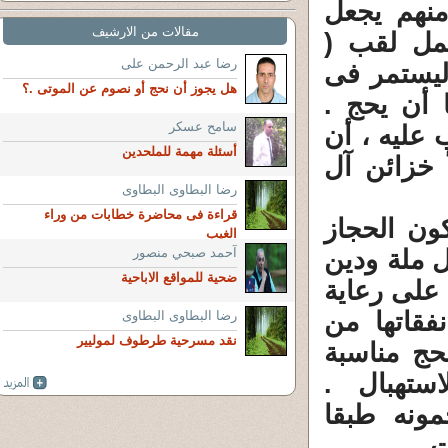
منهم يجعل
مقالات من الارشيف
حمل لقب (
رضا عبد الرحمن على
 ليستمر فى
هل يجوز أن نحج أو نصوم عن الموتى .؟
 أن يحج .
سامح عسكر
 عليه ، أن
أسئلة مهمة للملحدين
 خزائن آل
رضا البطاوى البطاوى
قراءة فى محاضرة خطابات من وراء
كون الحجاز
الغيب
 ملة ودين
آحمد صبحي منصور
ضحية للمواقع الاباحية
على رعاية
فقاتها من
رضا البطاوى البطاوى
نقد مسرحية طرطوف لموليير
حج مناسبة
استهبال .
ونه طبقا
رات .