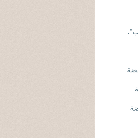
ب".
فريضة
ة
يضة