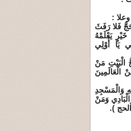
علا :
َجَّ فَلا رَفَثَ
يْرٍ يَعْلَمْهُ
ونِي يَا أُوْلِي
ُ الْبَيْتِ مَنْ
نْ الْعَالَمِينَ
ِ وَالْمَسْجِدِ
الْبَادِي وَمَنْ