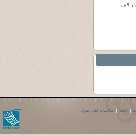
قرشى فى
حث
|
الاتصال
|
اساسيات اهل القران