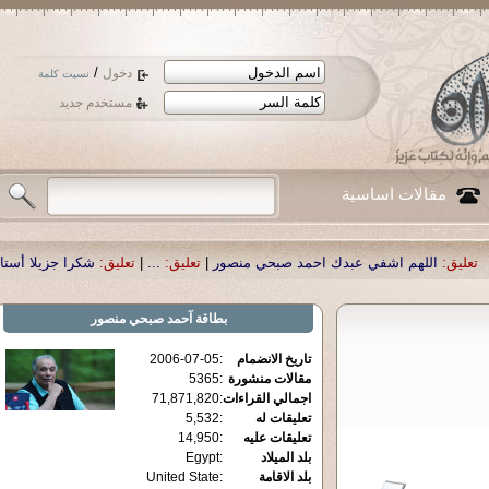
/
دخول
نسيت كلمة
مستخدم جديد
مقالات اساسية
دك احمد صبحي منصور
|
تعليق:
...
|
تعليق:
شكرا جزيلا أستاذ حمد الحمد .أكرمكم الل
بطاقة
آحمد صبحي منصور
تاريخ الانضمام
:
2006-07-05
مقالات منشورة
:
5365
اجمالي القراءات
:
71,871,820
تعليقات له
:
5,532
تعليقات عليه
:
14,950
بلد الميلاد
:
Egypt
بلد الاقامة
:
United State