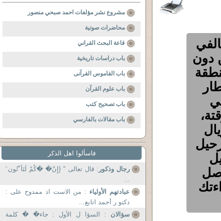
مشروع نشر مؤلفات احمد صبحي منصور
محاضرات صوتية
الفي
قاعة البحث القراني
 دون
باب دراسات تاريخية
نطقة
باب القاموس القرآنى
ار
باب علوم القرآن
ي
باب تصحيح كتب
تة،
باب مقالات بالفارسي
: 50 الف ريال
لترحيل
فاسألوا اهل الذكر
يل
اصل
رجال وذكور
: قال تعالى " {إِنّ� �كُمْ لَتَأ ْتُون َ
...
ءتك
عبادتهم الأولياء
: من الاست اذ ممدوح على :
دكتو ر أحمد اتابع...
سؤالان
: السؤا ل الأول : جاء� � كلمة