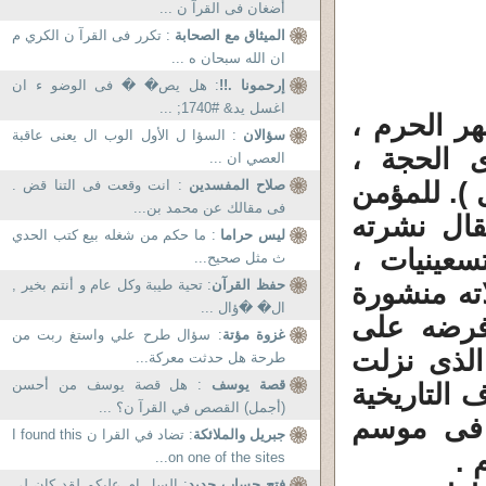
أضغان فى القرآ ن ...
الميثاق مع الصحابة
: تكرر فى القرآ ن الكري م
ان الله سبحان ه ...
إرحمونا .!!
: هل یص� � فی الوضو ء ان
اغسل ید& #1740; ...
هر الحرم ،
سؤالان
: السؤا ل الأول الوب ال يعنى عاقبة
 الحجة ،
العصي ان ...
 ). للمؤمن
صلاح المفسدين
: انت وقعت فى التنا قض .
فى مقالك عن محمد بن...
قال نشرته
ليس حراما
: ما حكم من شغله بيع كتب الحدي
عينيات ،
ث مثل صحيح...
حفظ القرآن
: تحية طيبة وكل عام و أنتم بخير ,
ته منشورة
ال� �ؤال ...
فرضه على
غزوة مؤتة
: سؤال طرح علي واستغ ربت من
الذى نزلت
طرحة هل حدثت معركة...
قصة يوسف
: هل قصة يوسف من أحسن
 التاريخية
(أجمل) القصص في القرآ ن؟ ...
 فى موسم
جبريل والملائكة
: تضاد في القرا ن I found this
 .
on one of the sites...
فتح حساب جديد
: السل ام عليكم لقد كان لي