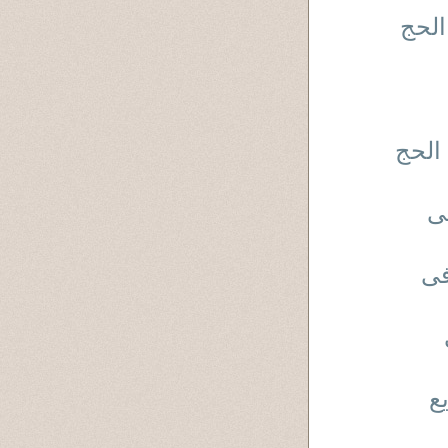
ة الحج
ات الحج
 فى
ة فى
ريع