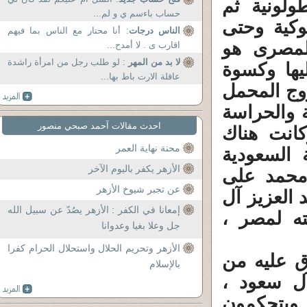
ولونية ثم
حساب باءسم ي و لم...
لوكية وحتى
الناس درجات
: أنا محتار مع الناس بما فيهم
م المصرى هو
اقارب ى . لا أمدح...
لا بد من المهر
: لو طلب رجل من امرأة راشدة
يها وكسوة
عاقلة الارت باط بها...
روج المحمل
 والحراسة
احدث مقالات آحمد صبحي منصور
انت هناك
محنة نهاية العمر
 السعودية
الأزهر يكفر باليوم الآخر
 محمد على
عن تجبر شيوخ الأزهر
بد العزيز آل
إمعانا في الكفر : الأزهر يصُدّ عن سبيل الله
ه لمصر ،
جل وعلا بغيا وعدوانا
الأزهر وتحريم الحلال واستحلال الحرام كفرا
اق عليه من
بالإسلام
ل سعود ،
ويتحكمون