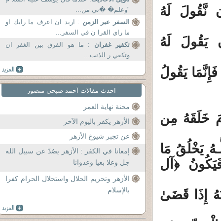
َن نَّقُولَ لَهُ
"وعلم� �ني من...
السفر عبر الزمن
: اريد ان اعرف ما رايك او
ما راي القرا ن في السفر...
ن يَقُولَ لَهُ
تكفير غفران
: ما هو الفرق بين الغفر ان
وتكفي ر الذنب...
َإِنَّمَا يَقُولُ
احدث مقالات آحمد صبحي منصور
محنة نهاية العمر
مَ خَلَقَهُ مِن
الأزهر يكفر باليوم الآخر
عن تجبر شيوخ الأزهر
 يَخْلُقُ مَا
إمعانا في الكفر : الأزهر يصُدّ عن سبيل الله
فَيَكُونُ ﴿آل
جل وعلا بغيا وعدوانا
الأزهر وتحريم الحلال واستحلال الحرام كفرا
بالإسلام
نَهُ إِذَا قَضَىٰ