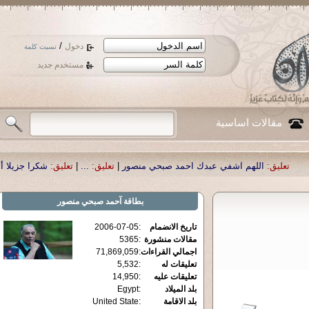
/
دخول
نسيت كلمة
مستخدم جديد
مقالات اساسية
م اشفي عبدك احمد صبحي منصور
|
تعليق:
...
|
تعليق:
شكرا جزيلا أستاذ حمد الحمد .
بطاقة
آحمد صبحي منصور
تاريخ الانضمام
:
2006-07-05
مقالات منشورة
:
5365
اجمالي القراءات
:
71,869,059
تعليقات له
:
5,532
تعليقات عليه
:
14,950
بلد الميلاد
:
Egypt
بلد الاقامة
:
United State