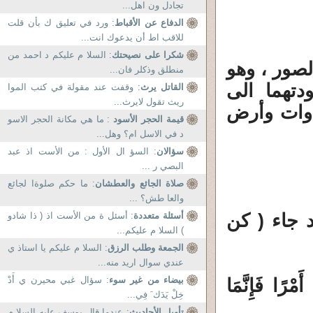
تجادل ون اهل...
الدفاع عن الأقباط
: ورد في تعليق ك بأن قلت
للاقب اط أن يدعوك انت...
شكرا على نصيحتك
: السلا م عليكم د احمد من
الصور ، وهو
منطلق وذكلر فان...
دتهما الى
القاتل يرث
: وقفت عند مقولة في كتب الموا
ريث تقول لايرث...
اوات وأرض
قيمة الحجر الأسود
: ما هي مكانة الحجر الاسو
د في الاسل ام؟ وهل...
سؤالان
: السؤ ال الأول : من الأست اذ عبد
البصي ر ...
صلاة الجائع والعطشان
: ما حكم صلوةا لجائع
والعا طش؟ ...
د جاء ( كن
أسئلة متعددة
: أسئل ة من الأست اذ ( ذا شادو
) السلا م عليكم...
الجمعة وطلب الرزق
: السلا م عليكم يا استاذ ي
عندي سوال اريد منه...
بيضاء من غير سوء
: سؤال غبي محيرن ي أَدْ
مْرًا فَإِنَّمَا
خِلْ يَدَك َ فِي...
تأويل الأحاديث
: عندما قال يوسف عليه السلا م