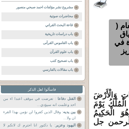
مشروع نشر مؤلفات احمد صبحي منصور
محاضرات صوتية
الانعام (
قاعة البحث القراني
اق
باب دراسات تاريخية
ة في
باب القاموس القرآنى
يز
باب علوم القرآن
باب تصحيح كتب
باب مقالات بالفارسي
فاسألوا اهل الذكر
 وَالْأَرْضَ
القتل دفاعا
: تعرضت في موقف اعتدا اء من
الْمُلْكُ يَوْمَ
احد وعلمت انه سيؤدي...
ُوَ الْحَكِيمُ
بين يديه
: وقال الذين كفروا لن نؤمن بهذا القرء
ان ولا...
لتالية للرحمن جل
اليهود وعزير
: يا دكتور انا احترم ك لانكم لا