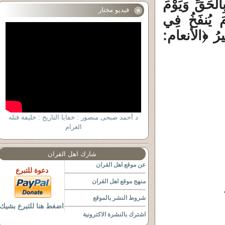
لْحَقِّ وَيَوْمَ
فيديو مختار
مَ يُنفَخُ فِي
بِيرُ ﴿الأنعام:
د أحمد صبحى منصور : خفايا التاريخ : خليفة قتله
الغرام
شارك اهل القران
عن موقع اهل القران
دعوة للتبرع
منهج موقع اهل القران
لـقـرآني..2..
شروط النشر بالموقع
اضغط هنا للتبرع بشيك
اشترك بالنشرة الاكترونية