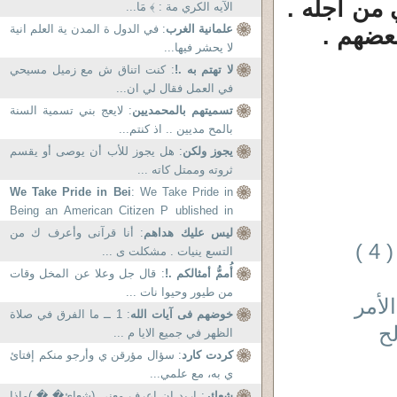
 من أجله .
الآيه الكري مة : ﴾ مَا...
علمانية الغرب
: في الدول ة المدن ية العلم انية
بعضهم .
لا يحشر فيها...
لا تهتم به .!
: كنت اتناق ش مع زميل مسيحي
في العمل فقال لي ان...
تسميتهم بالمحمديين
: لايعج بني تسمية السنة
بالمح مديين .. اذ كنتم...
يجوز ولكن
: هل يجوز للأب أن يوصى أو يقسم
ثروته وممتل كاته ...
We Take Pride in Bei
: We Take Pride in
Being an American Citizen P ublished in
April 18,...
ليس عليك هداهم
: أنا قرآنى وأعرف ك من
ف 7 : قضية الحيض بين الاسلام والدين الٍسُّنى : ( 4 )
التسع ينيات . مشكلت ى ...
أُممُّ أمثالكم .!
: قال جل وعلا عن المخل وقات
من طيور وحيوا نات ...
لأمر
خوضهم فى آيات الله
: 1 ــ ما الفرق في صلاة
ح
الظهر في جميع الايا م ...
كردت كارد
: سؤال مؤرقن ي وأرجو منكم إفتائ
ي به، مع علمي...
شعائر
: اريد ان اعرف معني (شعائ� � )ماذا