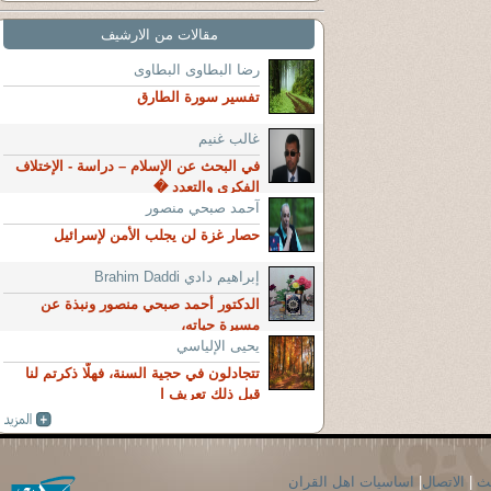
مقالات من الارشيف
رضا البطاوى البطاوى
تفسير سورة الطارق
غالب غنيم
في البحث عن الإسلام – دراسة - الإختلاف
الفكري والتعدد �
آحمد صبحي منصور
حصار غزة لن يجلب الأمن لإسرائيل
إبراهيم دادي Brahim Daddi
الدكتور أحمد صبحي منصور ونبذة عن
مسيرة حياته،
يحيى الإلياسي
تتجادلون في حجية السنة، فهلّا ذكرتم لنا
قبل ذلك تعريف ا
حث
|
الاتصال
|
اساسيات اهل القران