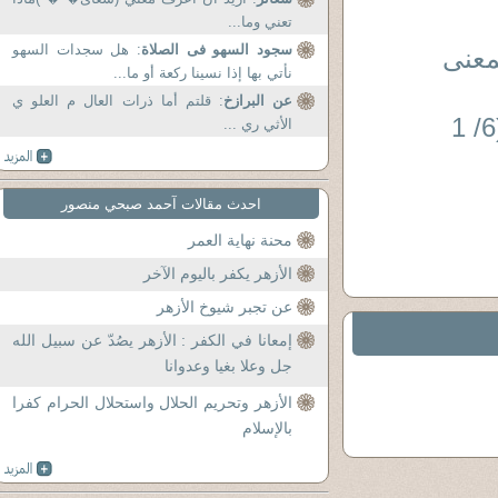
تعني وما...
سجود السهو فى الصلاة
: هل سجدات السهو
نى: (2) (كتب بمعنى
نأتي بها إذا نسينا ركعة أو ما...
عن البرازخ
: قلتم أما ذرات العال م العلو ي
تأصيل معنى ( كتب ، وكتاب ) فى القرآن الكريم(6/ 1
الأثي ري ...
احدث مقالات آحمد صبحي منصور
محنة نهاية العمر
الأزهر يكفر باليوم الآخر
عن تجبر شيوخ الأزهر
إمعانا في الكفر : الأزهر يصُدّ عن سبيل الله
جل وعلا بغيا وعدوانا
الأزهر وتحريم الحلال واستحلال الحرام كفرا
بالإسلام