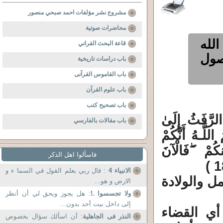
مشروع نشر مؤلفات احمد صبحي منصور
محاضرات صوتية
الله
قاعة البحث القراني
صول
باب دراسات تاريخية
باب القاموس القرآنى
باب علوم القرآن
باب تصحيح كتب
رَّفَثُ إِلَىٰ
باب مقالات بالفارسي
 اللَّـهُ أَنَّكُمْ
كُمْ
ۖ
فَالْآنَ
فاسألوا اهل الذكر
الانبياء 4
: قال ربي يعلم القول في السما ء و
ل والولادة
الارض و هو...
ولا تجسسوا .!
: هل يجوز ويحق لي أن أنظر
إلى داخل بيت أحد بدون...
أي القضاء
النذر فى الجاهلية
: أن اسألك سؤال بخصوص