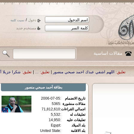
/
دخول
نسيت كلمة
مستخدم جديد
مقالات اساسية
هم اشفي عبدك احمد صبحي منصور
|
تعليق:
...
|
تعليق:
شكرا جزيلا أستاذ حمد الحمد 
بطاقة
آحمد صبحي منصور
تاريخ الانضمام
:
2006-07-05
مقالات منشورة
:
5365
اجمالي القراءات
:
71,812,610
تعليقات له
:
5,532
تعليقات عليه
:
14,950
بلد الميلاد
:
Egypt
بلد الاقامة
:
United State