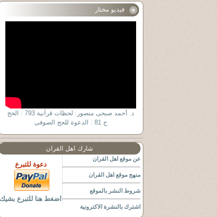
فيديو مختار
د. أحمد صبحى منصور: لحظات قرآنية 793 : الحج
ج 81 : الدعوة للحج الصوفى
شارك اهل القران
عن موقع اهل القران
دعوة للتبرع
منهج موقع اهل القران
شروط النشر بالموقع
اضغط هنا للتبرع بشيك
اشترك بالنشرة الاكترونية