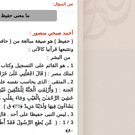
نص السؤال:
ما معنى حفيظ قر
آحمد صبحي منصور :
( حفيظ ) هو صيغة مبالغة من ( حاف
ونتتبعها قرآنيا كالآتى :
من البشر :
1 ـ هو القائم على التسجيل وكتا
لملك مصر : ( قَالَ اجْعَلْنِي عَلَىٰ خَزَائِنِ
2 ـ المتقى : الذى يحاسب نفسه ع
الجنة : ( وَأُزْلِفَتِ الْجَنَّةُ لِلْمُتَّقِينَ غَيْر
خَشِيَ الرَّحْمَـٰنَ بِالْغَيْبِ وَجَاءَ بِقَلْبٍ م
يَشَاءُونَ فِيهَا وَلَدَيْنَا مَزِيدٌ ﴿
٣٥
﴾ ق )
3 ـ ليس النبى حفيظا على أحد . قال جل وعلا :
3 / 1 : (
مَّن يُطِعِ الرَّسُولَ فَقَدْ أَطَا
٨٠﴾