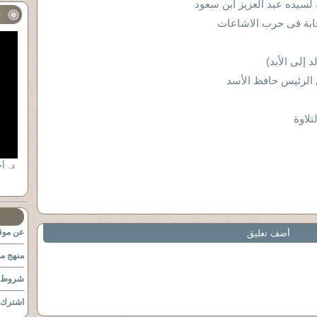
سيده عبد العزيز ابن سعود
ف
حابة فى حرب الاشاعات
 إلى الأبد)
الرئيس حافظ الأسد
لاوة
د. أ
عن موقع
أضف تعليق
منهج مو
شروط ا
اشترك ب