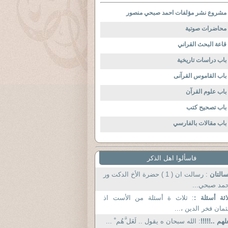
مشروع نشر مؤلفات احمد صبحي منصور
محاضرات صوتية
قاعة البحث القراني
باب دراسات تاريخية
باب القاموس القرآنى
باب علوم القرآن
باب تصحيح كتب
باب مقالات بالفارسي
فاسألوا اهل الذكر
التان
: رسالت ان ( 1 ) حضرة الأخ الدكت ور
مد صبحي...
اثة أسئلة :
: ثلاث ة أسئلة من الأست اذ
مان فخر الدين ،...
لهم ..!!!!!
: الله سبحان ه يقول .. لَعَل َّهُم ْ ...