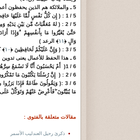
5 ـ والملائكة هم الذين يحفظون أعمال البشر .
5 / 1 : ( إِن كُلُّ نَفْسٍ لَّمَّا عَلَيْهَا حَافِظٌ ﴿
5 / 2 : ( لهُ مُعَقِّبَاتٌ مِّن بَيْنِ يَدَيْهِ وَمِنْ خَلْفِهِ يَحْفَظُونَهُ مِنْ أَمْرِ اللَّـهِ
حَتَّىٰ يُغَيِّرُوا مَا بِأَنفُسِهِمْ
ۗ
وَإِذَا أَرَاد
وَالٍ ﴿
١١
﴾ الرعد )
5 / 3 : ( وَإِنَّ عَلَيْكُمْ لَحَافِظِينَ ﴿
١٠
﴾ كِ
6 ـ هذا الحفظ للأعمال يعنى تدوين الأعمال وكتابتها . قال جل وعلا :
6 / 1(
أَمْ يَحْسَبُونَ أَنَّا لَا نَسْمَعُ سِرَّه
6 / 2 : ( إِنَّ رُسُلَنَا يَكْتُبُونَ مَا تَمْكُرُونَ﴿
6 / 3 :( وَيَقُولُونَ طَاعَةٌ فَإِذَا بَرَزُوا مِنْ عِندِكَ بَيَّتَ طَائِفَةٌ مِّنْهُمْ غَيْرَ الَّذِي تَقُولُ
مَا يُبَيِّتُونَ
ۖ
فَأَعْرِضْ عَنْهُمْ وَتَوَكَّلْ عَلَى ا
مقالات متعلقة بالفتوى :
ذكرىَ رحيل العندليب الأسمر