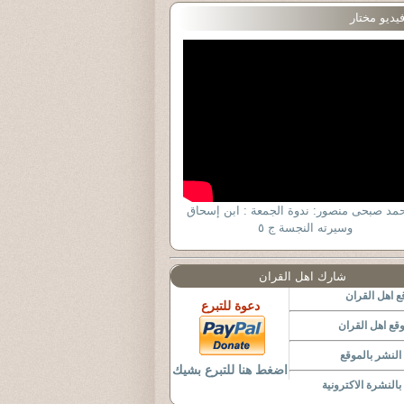
يديو مختار
حمد صبحى منصور: ندوة الجمعة : ابن إسحاق
وسيرته النجسة ج ٥
شارك اهل القران
 اهل القران
دعوة للتبرع
قع اهل القران
لنشر بالموقع
اضغط هنا للتبرع بشيك
النشرة الاكترونية