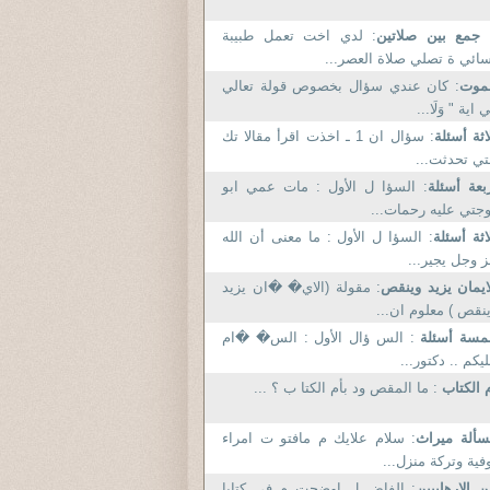
 جمع بين صلاتين
: لدي اخت تعمل طبيبة
ائي ة تصلي صلاة العصر...
لموت
: كان عندي سؤال بخصوص قولة تعالي
 اية " وَلَا...
اثة أسئلة
: سؤال ان 1 ـ اخذت اقرأ مقالا تك
تي تحدثت...
بعة أسئلة
: السؤا ل الأول : مات عمي ابو
جتي عليه رحمات...
اثة أسئلة
: السؤا ل الأول : ما معنى أن الله
 وجل يجير...
ايمان يزيد وينقص
: مقولة (الاي� �ان يزيد
نقص ) معلوم ان...
مسة أسئلة
: الس ؤال الأول : الس� �ام
يكم .. دكتور...
 الكتاب
: ما المقص ود بأم الكتا ب ؟ ...
ألة ميراث
: سلام علايك م مافتو ت امراء
فية وتركة منزل...
 الارهابيين
: الفاض ل اوضحت م في كتابا