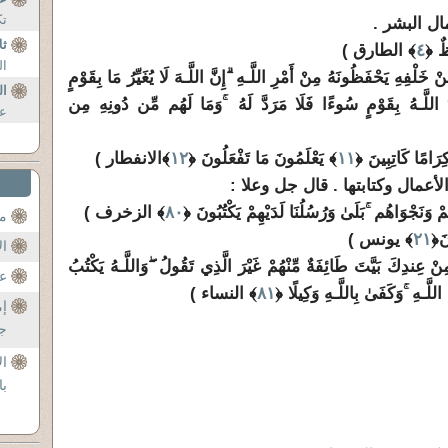
تك
ثل
٤
﴾ الطارق )
ال
ۗ
إِنَّ اللَّـهَ لَا يُغَيِّرُ مَا بِقَوْمٍ
ال
َ اللَّـهُ بِقَوْمٍ سُوءًا فَلَا مَرَدَّ لَهُ
ۚ
وَمَا لَهُم مِّن دُونِهِ مِن
عن
رَامًا كَاتِبِينَ ﴿
١١
﴾ يَعْلَمُونَ مَا تَفْعَلُونَ ﴿
١٢
﴾الانفطار )
ُمْ وَنَجْوَاهُم
ۚ
بَلَىٰ وَرُسُلُنَا لَدَيْهِمْ يَكْتُبُونَ ﴿
٨٠
﴾ الزخرف )
مح
٢١
﴾ يونس )
ال
ۖ
وَاللَّـهُ يَكْتُبُ
عن
للَّـهِ
ۚ
وَكَفَىٰ بِاللَّـهِ وَكِيلًا ﴿
٨١
﴾ النساء )
إم
جل
ال
با