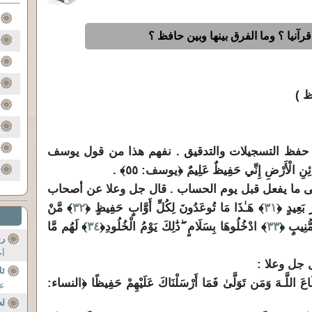
آنيا ؟ وما الفرق بينها وبين حافظ ؟
ظ )
ب حفظ التسجيلات والتدقيق . نفهم هذا من قول يوسف
 الْأَرْضِ إِنِّي حَفِيظٌ عَلِيمٌ ﴿يوسف: ٥٥﴾ .
لى ما يفعل قبل يوم الحساب . قال جل وعلا عن أصحاب
َ بَعِيدٍ ﴿
٣١
﴾ هَـٰذَا مَا تُوعَدُونَ لِكُلِّ أَوَّابٍ حَفِيظٍ ﴿
٣٢
﴾ مَّنْ
ُّنِيبٍ ﴿
٣٣
﴾ ادْخُلُوهَا بِسَلَامٍ
ۖ
ذَٰلِكَ يَوْمُ الْخُلُودِ﴿
٣٤
﴾ لَهُم مَّا
رس
أح
ثل
عَ اللَّـهَ وَمَن تَوَلَّىٰ فَمَا أَرْسَلْنَاكَ عَلَيْهِمْ حَفِيظًا ﴿النساء:
عث
لع