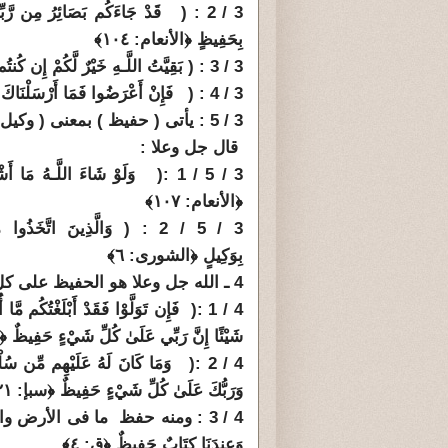
3 / 2 : (
قَدْ جَاءَكُم بَصَائِرُ مِن رَّبِّك
بِحَفِيظٍ ﴿الأنعام: ١٠٤﴾
3 / 3 : ( بَقِيَّتُ اللَّـهِ خَيْرٌ لَّكُمْ إِن كُنتُم مُّؤْمِنِينَ وَمَا أَنَا عَلَيْكُم بِحَفِيظٍ ﴿هود: ٨٦﴾
3 / 4 : (
فَإِنْ أَعْرَضُوا فَمَا أَرْسَلْنَاكَ 
3 / 5 : يأتى ( حفيظ ) بمعنى ( وكيل ) . والنبى ليس حفيظا على أحد وليس وكيلا عن أحد .
قال جل وعلا :
3 / 5 / 1 :(
وَلَوْ شَاءَ اللَّـهُ مَا أَ
﴿الأنعام: ١٠٧﴾
3 / 5 / 2 : ( وَالَّذِينَ اتَّخَذ
بِوَكِيلٍ ﴿الشورى: ٦﴾
4 ـ الله جل وعلا هو الحفيظ على كل شىء :
4 / 1 :(
فَإِن تَوَلَّوْا فَقَدْ أَبْلَغْتُكُم مَّا
شَيْئًا إِنَّ رَبِّي عَلَىٰ كُلِّ شَيْءٍ حَفِيظٌ ﴿ه
4 / 2 :(
وَمَا كَانَ لَهُ عَلَيْهِم مِّن سُلْ
وَرَبُّكَ عَلَىٰ كُلِّ شَيْءٍ حَفِيظٌ ﴿سبإ: ٢١﴾
4 / 3 : ومنه حفظ ما فى الأرض والبشر 
وَعِندَنَا كِتَابٌ حَفِيظٌ ﴿ق: ٤﴾