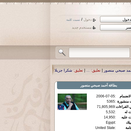
/
دخول
نسيت كلمة
مستخدم جديد
عليق:
...
|
تعليق:
شكرا جزيلا أستاذ حمد الحمد .أكرمكم الله .
|
تعليق:
نسأل الله تعا
بطاقة
آحمد صبحي منصور
الانضمام
:
2006-07-05
ت منشورة
:
5365
 القراءات
:
71,805,969
ت له
:
5,532
ت عليه
:
14,950
يلاد
:
Egypt
قامة
:
United State