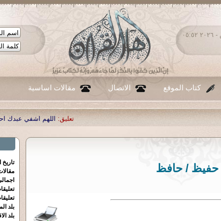
الجمعة ٠٧ - أغسطس - ٢٠٢٦ ٠٥:٥٢
كتاب الموقع
الاتصال
مقالات اساسية
تعليق:
اللهم اشفي عبدك احمد صبحي منصور
|
ت
تاريخ 
حفيظ / حافظ
مقالا
اجمالي
تعليقا
تعليقا
بلد الم
بلد الا