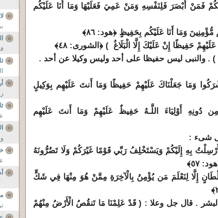
ُمْ فَمَنْ أَبْصَرَ فَلِنَفْسِهِ وَمَنْ عَمِيَ فَعَلَيْهَا وَمَا أَنَا عَلَيْكُم
لا
نس
ا
عَلَيْهِمْ حَفِيظًا إِنْ عَلَيْكَ إِلَّا الْبَلَاغُ ) ﴿الشورى: ٤٨﴾
في
ثل
ال
أر
شْرَكُوا وَمَا جَعَلْنَاكَ عَلَيْهِمْ حَفِيظًا وَمَا أَنتَ عَلَيْهِم بِوَكِيلٍ
زو
ثل
ُوا مِن دُونِهِ أَوْلِيَاءَ اللَّـهُ حَفِيظٌ عَلَيْهِمْ وَمَا أَنتَ عَلَيْهِم
عز
ال
وي
 أُرْسِلْتُ بِهِ إِلَيْكُمْ وَيَسْتَخْلِفُ رَبِّي قَوْمًا غَيْرَكُمْ وَلَا تَضُرُّونَهُ
خ
عل
ود: ٥٧﴾
أم
طَانٍ إِلَّا لِنَعْلَمَ مَن يُؤْمِنُ بِالْآخِرَةِ مِمَّنْ هُوَ مِنْهَا فِي شَكٍّ
مس
. قال جل وعلا : ( قَدْ عَلِمْنَا مَا تَنقُصُ الْأَرْضُ مِنْهُمْ
تو
عن