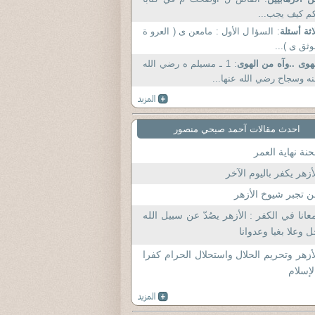
م كيف يجب...
اثة أسئلة
: السؤا ل الأول : مامعن ى ( العرو ة
وثق ى )...
هوى ..وآه من الهوى
: 1 ـ مسيلم ه رضي الله
ه وسجاح رضي الله عنها...
احدث مقالات آحمد صبحي منصور
نة نهاية العمر
أزهر يكفر باليوم الآخر
 تجبر شيوخ الأزهر
عانا في الكفر : الأزهر يصُدّ عن سبيل الله
 وعلا بغيا وعدوانا
أزهر وتحريم الحلال واستحلال الحرام كفرا
لإسلام