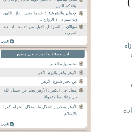
)
ابناء كم الذين...
الإخوان والشرعية
: عندما يفتي رجال الكهن
وت بشرعي ة الزوا ج ...
سؤالان
: السؤا ل الأول من الاست اذ عبد
المجي د ...
اء
احدث مقالات آحمد صبحي منصور
محنة نهاية العمر
الأزهر يكفر باليوم الآخر
عن تجبر شيوخ الأزهر
إمعانا في الكفر : الأزهر يصُدّ عن سبيل الله
جل وعلا بغيا وعدوانا
الأزهر وتحريم الحلال واستحلال الحرام كفرا
دة
بالإسلام