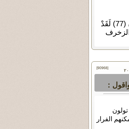
وَنَادَوْا يَا مَالِكُ لِيَقْضِ عَلَيْنَا رَبُّكَ قَالَ إِنَّكُمْ مَاكِثُونَ (77) لَقَدْ
[90968]
 يونيو - ٢٠١٩
اقول :
تولون
كنهم الفرار