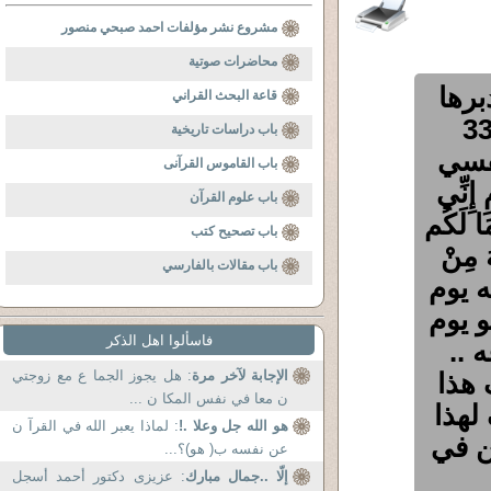
مشروع نشر مؤلفات احمد صبحي منصور
محاضرات صوتية
برها
قاعة البحث القراني
 بعد اية ، وقد وصلت للاية 32 والاية 33
باب دراسات تاريخية
نفسي
باب القاموس القرآنى
ِنِّي
باب علوم القرآن
مَا لَكُم
باب تصحيح كتب
ُ مِنْ
باب مقالات بالفارسي
ه يوم
و يوم
فاسألوا اهل الذكر
 ..
 هذا
الإجابة لآخر مرة
: هل يجوز الجما ع مع زوجتي
ن معا في نفس المكا ن ...
لهذا
هو الله جل وعلا .!
: لماذا يعبر الله في القرآ ن
ن في
عن نفسه ب( هو)؟...
إلّا ..جمال مبارك
: عزيزى دكتور أحمد أسجل