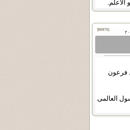
 الأعلم.
[90975]
 يونيو - ٢٠١٩
 فرعون
ول العالمى