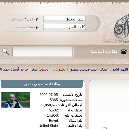
/
دخول
نسيت كلمة
مستخدم جديد
مقالات اساسية
نصور
|
تعليق:
...
|
تعليق:
شكرا جزيلا أستاذ حمد الحمد .أكرمكم الله .
|
تعليق:
نسأل ا
بطاقة
آحمد صبحي منصور
تاريخ الانضمام
:
2006-07-05
مقالات منشورة
:
5365
اجمالي القراءات
:
71,858,677
تعليقات له
:
5,532
تعليقات عليه
:
14,950
بلد الميلاد
:
Egypt
بلد الاقامة
:
United State