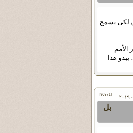
ن لكى يسمح
 الأمم
يبدو هذا
[90971]
في الخميس ٠٦ - يونيو - ٢٠١٩
بل