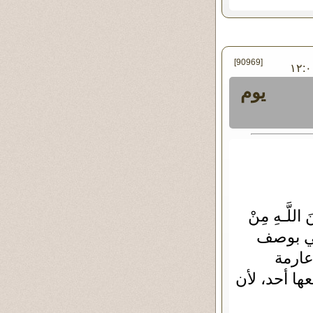
[90969]
ميس ٠٦ - يونيو - ٢٠١٩ ١٢:٠٠
يوم
َ اللَّـهِ مِنْ
َمَا لَهُ مِنْ هَادٍ ﴿غافر ٣٣﴾) توحي بوصف
عارمة
ها أحد، لأن