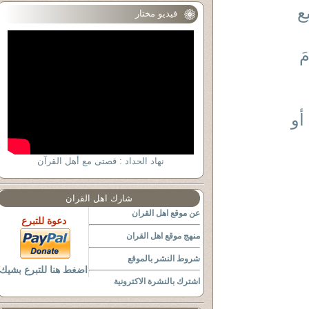
ع
فيديو مختار
مَ
أو
نهاد الحداد : قصتى مع أهل القرآن
شارك اهل القران
عن موقع اهل القران
دعوة للتبرع
منهج موقع اهل القران
شروط النشر بالموقع
اضغط هنا للتبرع بشيك
اشترك بالنشرة الاكترونية