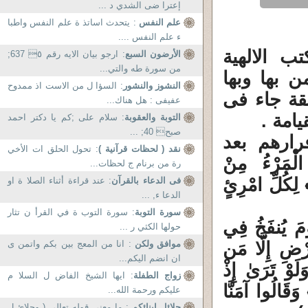
إعترا ضى الشدي د ...
علم النفس
: يتحدث اساتذ ة علم النفس واطبا
ء علم النفس ....
ب الالهية
الأرضون السبع
: ارجو بيان الايه رقم ٥ 637;
من سورة طه والتي...
 بها وبها
النشوز والنشور
: السؤا ل من الاست اذ ممدوح
قة جاء فى
عفيفى : هل هناك...
يامة .
التوبة والعقوبة
: سلام علی ;کم یا دکتر احمد
صبح 40; ...
رارهم بعد
نقد ( لحظات قرآنية )
: تحول الحلق ات الأخي
َرْءُ مِنْ
رة من برنام ج لحظات...
 لِكُلِّ امْرِئٍ
فى الدعاء بالقرآن
: عند قراءة أثناء الصلا ة او
الدعا ء, ...
سورة التوبة
: سورة التوب ة في القرأ ن تثار
يُنفَخُ فِي
حولها الكثي ر ...
ضِ إِلَّا مَن
موافق ولكن
: انا من المعج بين بكم واتمن ى
ان انضم اليكم...
وْ تَرَىٰ إِذْ
زواج الطفلة
: ايها الشيخ الفاض ل السلا م
وَقَالُوا آمَنَّا
عليكم ورحمة الله...
حلائل ابنائكم
: ما معنى قوله تعالى ( وحلائ ل