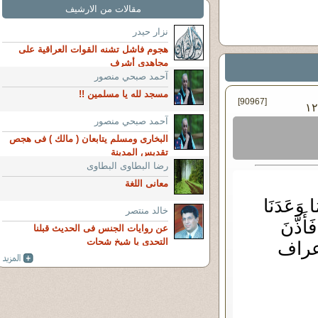
مقالات من الارشيف
نزار حيدر
هجوم فاشل تشنه القوات العراقية على
مجاهدي أشرف
آحمد صبحي منصور
مسجد لله يا مسلمين !!
[90967]
يو - ٢٠١٩ ١٢:٠٠
آحمد صبحي منصور
البخارى ومسلم يتابعان ( مالك ) فى هجص
تقديس المدينة
رضا البطاوى البطاوى
معانى اللغة
ا وَعَدَنَا
خالد منتصر
َأَذَّنَ
عن روايات الجنس فى الحديث قبلنا
التحدى يا شيخ شحات