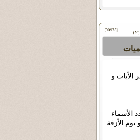
[90973]
- يونيو - ٢٠١٩ ١٢:٠٠
ميات
 الأيات و
د الأسماء
يوم الأزفة