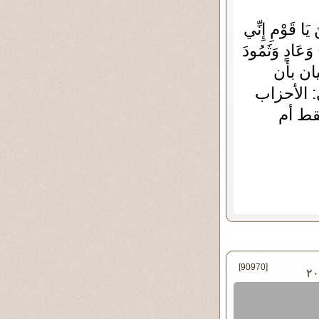
قَوْمِ إِنِّي
َأْبِ قَوْمِ نُوحٍ وَعَادٍ وَثَمُودَ
يُرِيدُ ظُلْمًا لِّلْعِبَادِ ﴿٣١﴾) توحيان بأن
: الأحزاب
قط أم
[90970]
 يونيو - ٢٠١٩