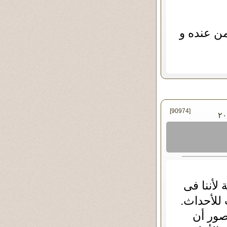
من عنده و
[90974]
 يونيو - ٢٠١٩
لأننا فى
للأحداث.
تصور أن