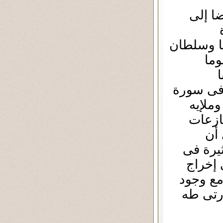
ا إلى
نا وسلطان
وما
ا
فكذبوهما فكانوا من المهلكين(48)وفى سورة
ملإيه
 سورة النازعات
 إلى أن
1) والآيات كثيرة فى
 إخراج
مع وجود
رتى طه