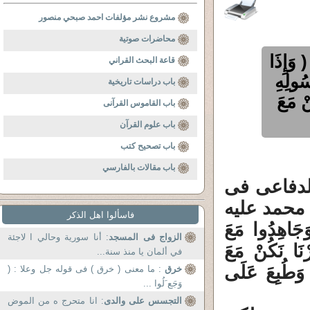
مشروع نشر مؤلفات احمد صبحي منصور
محاضرات صوتية
إِذَا
قاعة البحث القراني
سُولِهِ
باب دراسات تاريخية
نْ مَعَ
باب القاموس القرآنى
باب علوم القرآن
باب تصحيح كتب
باب مقالات بالفارسي
الدفاعى فى
 محمد عليه
فاسألوا اهل الذكر
جَاهِدُوا مَعَ
الزواج فى المسجد
: أنا سورية وحالي ا لاجئة
ْنَا نَكُنْ مَعَ
في ألمان يا منذ سنة...
لِفِ وَطُبِعَ عَلَى
خرق
: ما معنى ( خرق ) فى قوله جل وعلا : (
وَجَع َلُوا ...
التجسس على والدى
: انا متحرج ه من الموض