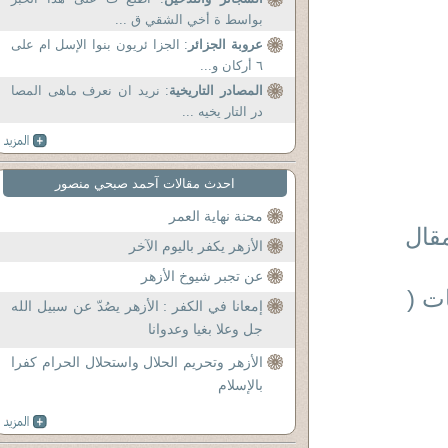
بواسط ة أخي الشقي ق ...
عروبة الجزائر
: الجزا ئريون بنوا الإسل ام على
٦ أركان و...
المصادر التاريخية
: نريد ان نعرف ماهى المصا
در التار يخيه ...
احدث مقالات آحمد صبحي منصور
محنة نهاية العمر
قال
الأزهر يكفر باليوم الآخر
عن تجبر شيوخ الأزهر
ت (
إمعانا في الكفر : الأزهر يصُدّ عن سبيل الله
جل وعلا بغيا وعدوانا
الأزهر وتحريم الحلال واستحلال الحرام كفرا
بالإسلام