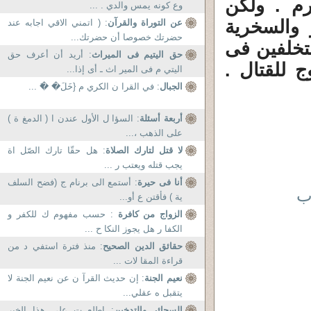
رم . ولكن
وع كونه يمس والدي . ...
 والسخرية
عن التوراة والقرآن
: ( اتمني الاقي اجابه عند
حضرتك خصوصا أن حضرتك...
متخلفين فى
حق اليتيم فى الميراث
: أريد أن أعرف حق
ج للقتال .
اليتي م فى المير اث ـ أى إذا...
الجبال
: في القرا ن الكري م {خَلَ� �َ ...
أربعة أسئلة
: السؤا ل الأول عندن ا ( الدمغ ة )
على الذهب ،...
لا قتل لتارك الصلاة
: هل حقّا تارك الصّل اة
يجب قتله ويعتب ر ...
أنا فى حيرة
: أستمع الى برنام ج (فضح السلف
اب
ية ) فأقتن ع أو...
الزواج من كافرة
: حسب مفهوم ك للكفر و
الكفا ر هل يجوز النكا ح ...
حقائق الدين الصحيح
: منذ فترة استفي د من
قراءة المقا لات ...
نعيم الجنة
: إن حديث القرآ ن عن نعيم الجنة لا
يتقبل ه عقلي...
السجائر والتدخين
: اطلع ت على هذا الخبر