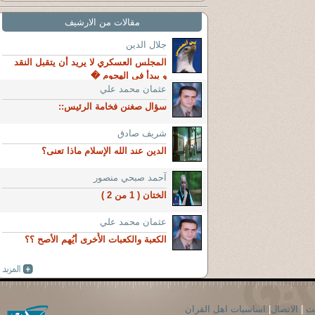
مقالات من الارشيف
جلال الدين
المجلس العسكري لا يريد أن يتقبل النقد
و يبدأ في الهجوم �
عثمان محمد علي
سؤال صغنن فخامة الرئيس::
شريف صادق
الدين عند الله الإسلام ماذا تعنى؟
آحمد صبحي منصور
الختان ( 1 من 2 )
عثمان محمد علي
الكعبة والكعبات الأُخرى أيُهم الأصح ؟؟
حث
|
الاتصال
|
اساسيات اهل القران