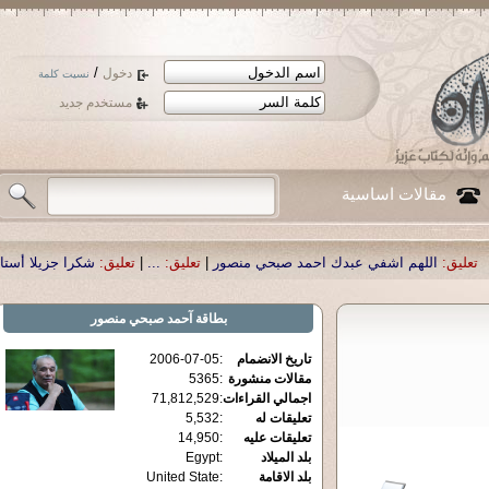
/
دخول
نسيت كلمة
مستخدم جديد
مقالات اساسية
اشفي عبدك احمد صبحي منصور
|
تعليق:
...
|
تعليق:
شكرا جزيلا أستاذ حمد الحمد .أك
بطاقة
آحمد صبحي منصور
تاريخ الانضمام
:
2006-07-05
مقالات منشورة
:
5365
اجمالي القراءات
:
71,812,529
تعليقات له
:
5,532
تعليقات عليه
:
14,950
بلد الميلاد
:
Egypt
بلد الاقامة
:
United State