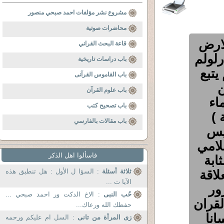
مشروع نشر مؤلفات احمد صبحي منصور
محاضرات صوتية
لارض
قاعة البحث القراني
رلولم
باب دراسات تاريخية
يتبع
باب القاموس القرآنى
قد ان 40 من
باب علوم القرآن
اء
باب تصحيح كتب
 )
باب مقالات بالفارسي
ن وتاسيس
لامي
فاسألوا اهل الذكر
ابة
توطيد العلاقة
ثلاثة أسئلة
: السؤا ل الأول : هل تنطبق هذه
الآيا ت ...
ور
حُب النبى
: الاخ الدكت ور احمد صبحي ...
اهل القران
حفظك الله ورعاك...
انا
زى المرأة من تانى
: السل ام عليكم ورحمه