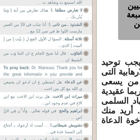
الله استمع ت وشاهد ت ...
يين
لا تعارض مطلقا .!
: هناك تعارض بين آية ( وَمَا
بعة
يُدْر ِيكَ ...
ن
الشذوذ ..من تانى .!
: أنا شاب في 19 من العمر
مارست اللوا ط في سن 12 مع...
ثلاثة أسئلة
: السؤا ل الأول الفع ل ( بيّت ) من (
البيت ) الذى...
التثاؤب
: قال لنا شيخ الجام ع ان التثا ؤب من
يجب توحيد
الشيط ان ...
To pray back
: Dr. Mansour, Thank you for
هابية التى
the great informatio n you provide and
م من يسعى
guide all of us...
عن الدعاء
: هل استطي ع ان ادعو ان يحمعن
ي الله مع كل من احب...
بما عقيدية
ميراث ابن الاخت
: هل يرث ابن الاخت مع ابن
هاد السلمى
الاخ في عدم وجود ابن...
 أريد منك
ابراهيم والحج
: في قوله تعالى . وَأَذ ِّن فِي النَّ
اسِ ...
خوة الدعاة
تشويش شيطانى.!
: .. أست اذ أرجوك ٫ أحتاج
إلى المسا عدة في...
مدد ..!!
: من عادات المحم ديين فى التوس ل