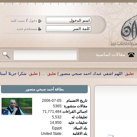
/
دخول
نسيت كلمة
مستخدم جديد
مقالات اساسية
 اشفي عبدك احمد صبحي منصور
|
تعليق:
...
|
تعليق:
شكرا جزيلا أستاذ حمد الحمد .أ
بطاقة
آحمد صبحي منصور
تاريخ الانضمام
:
2006-07-05
مقالات منشورة
:
5365
اجمالي القراءات
:
71,771,484
تعليقات له
:
5,532
تعليقات عليه
:
14,950
بلد الميلاد
:
Egypt
بلد الاقامة
:
United State