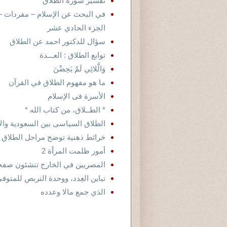
تفسير سورة الطلاق
في البحث عن الإسلام – مفردات – ا
الجزء الحادي عشر
سؤال للدكتور احمد عن الطلاق
توابع الطلاق : العـــدة
وَالَّلائِي لَمْ يَحِضْنَ
ما هو مفهوم الطلاق في القرآن
الأسرة فى الإسلام
* الطــلاق، من كتاب الله *
الطلاق السياسى بين السعودية وال
خرائط ذهنية توضح مراحل الطلاق ف
أمور ظلمت المرأة 2
المصريين في الخارج تنشئون صفح
تباين العِدد، ووحدة التربص للمتوف
الذي جمع مالا وعدده