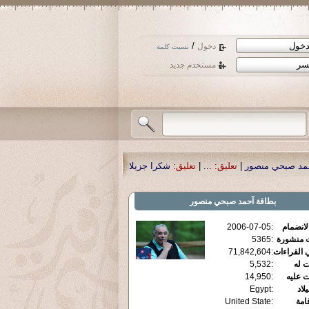
/
دخول
نسيت كلمة
مستخدم جديد
عليق:
...
|
تعليق:
شكرا جزيلا أستاذ حمد الحمد .أكرمكم الله .
|
تعليق:
نسأل الله تعا
بطاقة
آحمد صبحي منصور
الانضمام
:
2006-07-05
ت منشورة
:
5365
 القراءات
:
71,842,604
ت له
:
5,532
ت عليه
:
14,950
يلاد
:
Egypt
قامة
:
United State