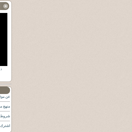
ف
عن موقع
منهج مو
شروط ا
اشترك ب