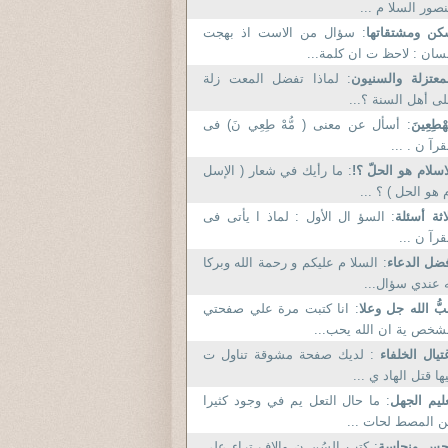
صور السلا م ...
ن ومشتقاتها
: سؤال من الاست اذ بهجت
ان : لاحظ ت ان كلمة...
معتزلة والسنيون
: لماذا تفضل المعت زلة
ى أهل السنة ؟...
ُهْطِعِينَ
: أسأل عن معنى ( مُّهْ طِعِي نَ) فى
قرآ ن . ...
اسلام هو الحلّ ؟!
: ما رأيك في شعار ( الإسل
 هو الحل ) ؟ ...
اثة أسئلة
: السؤ ال الأول : لماذ ا يأتى فى
قرآ ن ...
ضل الدعاء
: السلا م عليكم و رحمة الله وبركا
 عندي سؤال...
ُّ الله جل وعلا
: انا كتبت مرة علي صفحتي
شخص ية ان الله يحب...
تيال الخلفاء
: لديك صفحة مشوقة تناول ت
ها قتل الهاد ي ...
ليم الجهل
: ما حال التعل يم في وجود كثيرا
 المصط لحات ...
جس ونجاسة
: كتب السُن ن والإف تراء على