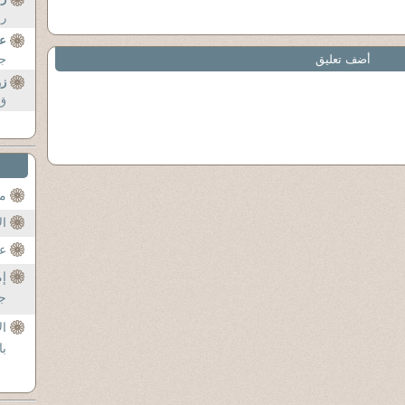
رس
ع
أضف تعليق
جز
زو
ق 
مح
ال
عن
إم
جل
ال
با