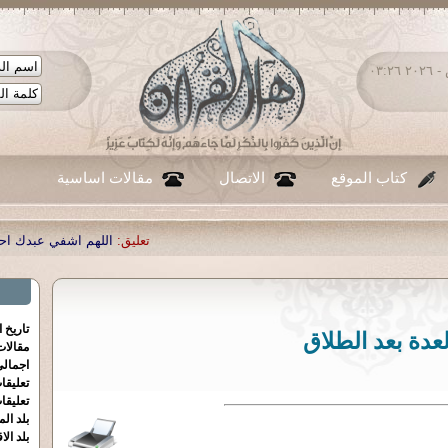
السبت ٠٨ - أغسطس - ٢٠٢٦ ٠٣:٢٦
كتاب الموقع
الاتصال
مقالات اساسية
تعليق:
اللهم اشفي عبدك احمد صبحي منصور
|
ت
تاريخ 
لعدة بعد الطلاق
مقالا
اجمالي
تعليقا
تعليقا
بلد الم
بلد الا