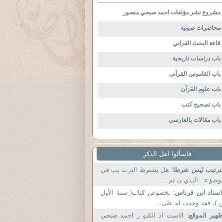
مشروع نشر مؤلفات احمد صبحي منصور
محاضرات صوتية
قاعة البحث القراني
باب دراسات تاريخية
باب القاموس القرآنى
باب علوم القرآن
باب تصحيح كتب
باب مقالات بالفارسي
فاسألوا اهل الذكر
ترتيب ليس شرطا
: هل يشترط الترت يب في
وضؤ ء . اليدي ن ثم...
استاذ ابن قرناس
: بخصوص كتاب( سنة الأول
 )، فقد وجدت له على...
هير الموقع
: الاست اذ الكتو ر احمد صبحي