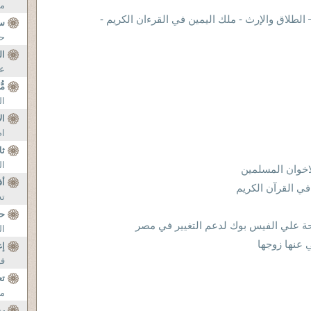
من
لطلاق والإرث - ملك اليمين في القرءان الكريم -
سك
حس
ال
عل
مّ
ال
ال
ام
ثل
ال
اخوان المسلمين
أف
ي القرآن الكريم
ته
حب
ة علي الفيس بوك لدعم التغيير في مصر
ال
ي عنها زوجها
إغ
في
تع
من
ر