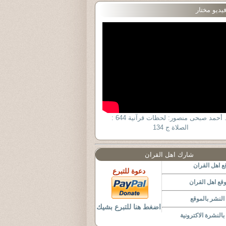
يديو مختار
د. أحمد صبحى منصور: لحظات قرآنية 644 :
الصلاة ج 134
شارك اهل القران
 اهل القران
دعوة للتبرع
قع اهل القران
لنشر بالموقع
اضغط هنا للتبرع بشيك
النشرة الاكترونية