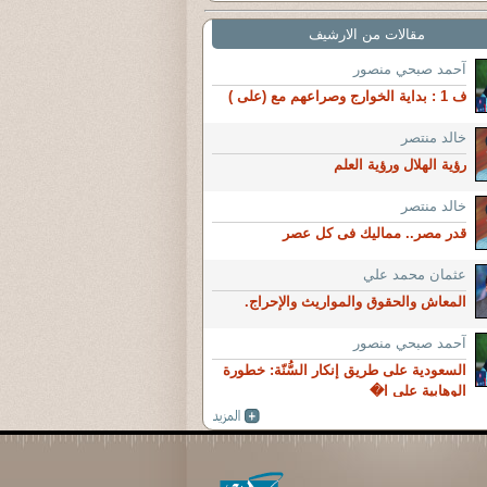
مقالات من الارشيف
آحمد صبحي منصور
ف 1 : بداية الخوارج وصراعهم مع (على )
خالد منتصر
رؤية الهلال ورؤية العلم
خالد منتصر
قدر مصر.. مماليك فى كل عصر
عثمان محمد علي
المعاش والحقوق والمواريث والإحراج.
آحمد صبحي منصور
السعودية على طريق إنكار السُّنّة: خطورة
الوهابية على ا�