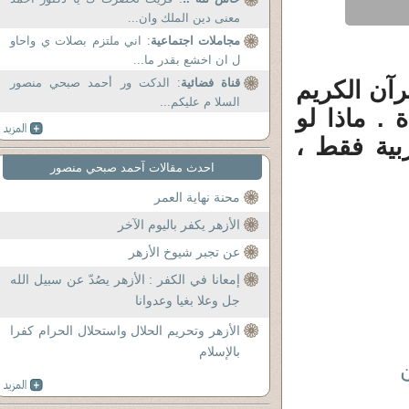
معنى دين الملك وان...
مجاملات اجتماعية
: اني ملتزم بصلات ي واحاو
ل ان اخشع بقدر ما...
قناة فضائية
: الدكت ور أحمد صبحي منصور
رآن الكريم
السلا م عليكم...
 . ماذا لو
بية فقط ،
احدث مقالات آحمد صبحي منصور
محنة نهاية العمر
الأزهر يكفر باليوم الآخر
عن تجبر شيوخ الأزهر
إمعانا في الكفر : الأزهر يصُدّ عن سبيل الله
جل وعلا بغيا وعدوانا
الأزهر وتحريم الحلال واستحلال الحرام كفرا
بالإسلام