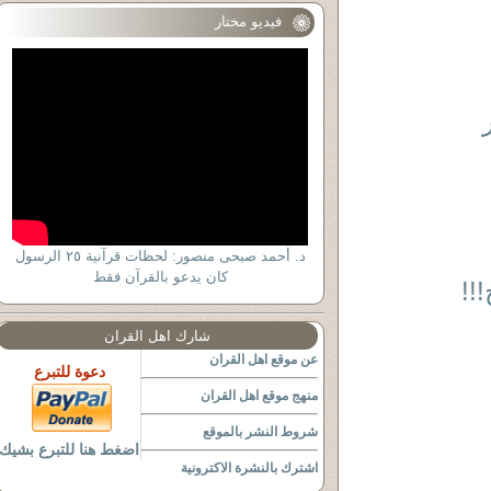
فيديو مختار
د. أحمد صبحى منصور: لحظات قرآنية ٢٥ الرسول
كان يدعو بالقرآن فقط
!!
شارك اهل القران
عن موقع اهل القران
دعوة للتبرع
منهج موقع اهل القران
شروط النشر بالموقع
اضغط هنا للتبرع بشيك
اشترك بالنشرة الاكترونية