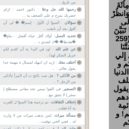
من تاريخ...
ِائَةَ
رحمها الله جل وعلا
: دكتور احمد : ازاى
وَانظُرْ
حضرتك بتترح م على الصحف ية ...
ِلَى
سؤالان
: السؤا ل الأول : إسم� � لى أن
بَيَّنَ
أقول بعد أن تابعت...
تحديد النسل
: أولاد أقل حياة أفضل ...ماو�
لَهُ قَالَ أَعْلَمُ أَنَّ اللَّهَ عَلَى كُلِّ شَيْءٍ قَدِيرٌ (259
�هةنظ� �ك لتحدي د ...
نَا
عن علم الله
: اود في البدا ية أن اقدم لكم
لْ إِلي‏
جزيل الشكر لهذا...
 منکم و
أختلف معك
: اريد ان انبهك لمسال ة مهمة جدا
يقول تعالى : ...
دنیا
من الأذكى ؟
: هل ثبت بالبح ث أن المرأ ةأذكى
تلف
من الرجل ؟ ...
یقول
التسجير
: فى القوا ميس نجد معانى مصطلح (
ادهم
سجر ) لا تتفق مع...
إختلاف الثقافات
: تم ترجمة هذا السؤا ل للعرب
مِة
ية أنا فعلت...
م! و
مسألة ميراث
: لمن يذهب ميراث من لا وارث
م
له .. ففي الحي توفيت...
حاش لله .!
: قريت لحضرت ك يا دكتور احمد