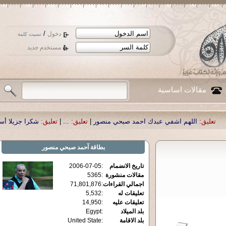
/
دخول
نسيت كلمة
مستخدم جديد
مقالات اساسية
م اشفي عبدك احمد صبحي منصور
|
تعليق:
...
|
تعليق:
شكرا جزيلا أستاذ حمد الحمد .
بطاقة
آحمد صبحي منصور
تاريخ الانضمام
:
2006-07-05
مقالات منشورة
:
5365
اجمالي القراءات
:
71,801,876
تعليقات له
:
5,532
تعليقات عليه
:
14,950
بلد الميلاد
:
Egypt
بلد الاقامة
:
United State