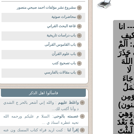
مشروع نشر مؤلفات احمد صبحي منصور
محاضرات صوتية
- انا
قاعة البحث القراني
کیف
باب دراسات تاريخية
َلَمْ
باب القاموس القرآنى
 حَذَرَ
باب علوم القرآن
للَّهَ
باب تصحيح كتب
لَا
باب مقالات بالفارسي
 جَاءَ
ْمَلُ
فاسألوا اهل الذكر
 وَمِن
َوْمِ یُبْعَثُونَ (99-100 مؤمنون)
واغلظ عليهم
: والله إني أشعر بالحر ج الشدي
د وأنا أكتب لك...
وَهِيَ
عصمته بالوحى
: السلا م عليكم ورحمه الله
ُ بَعْدَ
تحيه عطره استاذ ي ...
لَبِثْتَ
إقرأ لنا
: كنت اريد قراء كتاب المسك ون عنه