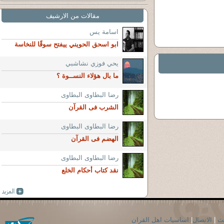
مقالات من الارشيف
اسامة يس
ابو اسحق الحويني ييفتح سوقًا للنخاسة
يحي فوزي نشاشبي
ما بال هؤلاء النســوة ؟
رضا البطاوى البطاوى
الشرب فى القرآن
رضا البطاوى البطاوى
الهضم فى القرآن
رضا البطاوى البطاوى
نقد كتاب أحكام الخلع
حث
|
الاتصال
|
اساسيات اهل القران