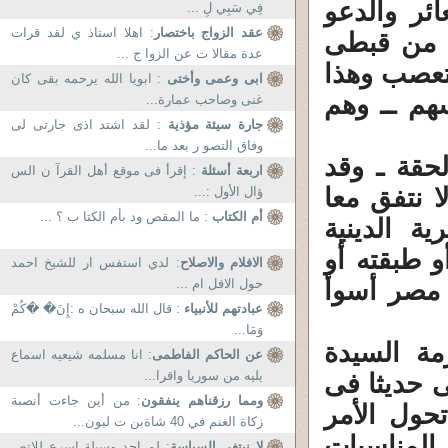
ائر والدعو
فِي سَبِي لِ ...
عقد الزواج باختصار
: اهلا استاذ ي لقد قرات
ة من قبطى
عدة مقالا ت عن الزوا ج ...
تعصب وهذا
ابى وعمى وأختى
: ابويا الله يرحمه بقى كان
سهم ــ وهم
غنى وصاحب عمارة...
جارة سيئة مؤذية
: لقد اشتد اذى جارتى لى
وفاق التصو ر بعد ما...
لحقة ـ وقد
اربعة أسئلة
: إقرأ فى موقع أهل القرآ ن الس
ا نتفق معا
ؤال الأول :...
أم الكتاب
: ما المقص ود بأم الكتا ب ؟ ...
ية الدينية
و طبقته أو
الافلام والاصلاح
: لدي استفس ار للشيخ احمد
 مصر أسوأ
حول الافل ام ...
عبادتهم للأنبياء
: قال الله سبحان ه :إِنَ� �كُمْ
وَمَا...
مة السيدة
عن الحاكم الفاطمى
: انا مسلمه شيعيه اسماع
يليه من سوريا واقرا...
 حديثا فى
ومما رزقناهم ينفقون
: من أين جاءت أنصبة
حول الأمر
زكاة الغنم في 40 شاةبن ت لبون...
المناسبات
لا نبتغى السياسة
: لم اجد وسيلة اسرع للاتص