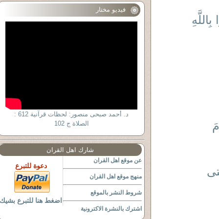
فيديو مختار
ِاللَّهِ
د. أحمد صبحى منصور: لحظات قرآنية 612 :
مَ
الصلاة ج 102
شارك اهل القران
عن موقع اهل القران
دعوة للتبرع
تى
منهج موقع اهل القران
شروط النشر بالموقع
اضغط هنا للتبرع بشيك
اشترك بالنشرة الاكترونية