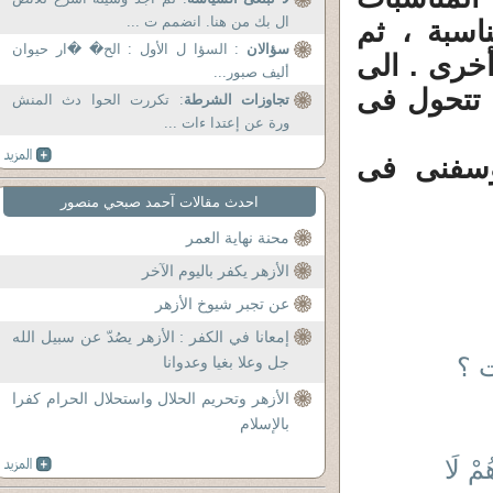
ال بك من هنا. انضمم ت ...
سبة ، ثم
سؤالان
: السؤا ل الأول : الح� �ار حيوان
خرى . الى
أليف صبور...
 تتحول فى
تجاوزات الشرطة
: تكررت الحوا دث المنش
ورة عن إعتدا ءات ...
ؤسفنى فى
احدث مقالات آحمد صبحي منصور
محنة نهاية العمر
الأزهر يكفر باليوم الآخر
عن تجبر شيوخ الأزهر
إمعانا في الكفر : الأزهر يصُدّ عن سبيل الله
ت ؟
جل وعلا بغيا وعدوانا
الأزهر وتحريم الحلال واستحلال الحرام كفرا
بالإسلام
ُمْ لَا