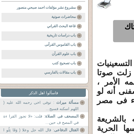
مشروع نشر مؤلفات احمد صبحي منصور
محاضرات صوتية
تاك
قاعة البحث القراني
باب دراسات تاريخية
باب القاموس القرآنى
باب علوم القرآن
تسعينيات
باب تصحيح كتب
زلت صوتا
باب مقالات بالفارسي
ه الأمر ،
نى أنه لو
فاسألوا اهل الذكر
ياء فى مصر
مسألة ميراث
: توفى اخى رحمه الله عليه (
اللهم اسكنه فسيح...
المصحف فى الصلاة
: قلت: «لا تجوز القرا ءة
بالشريعة
في المصح ف حين...
ها الحرية
القتال الدفاعى
: قال الله جل وعلا ( وَقَا تِلُو ا