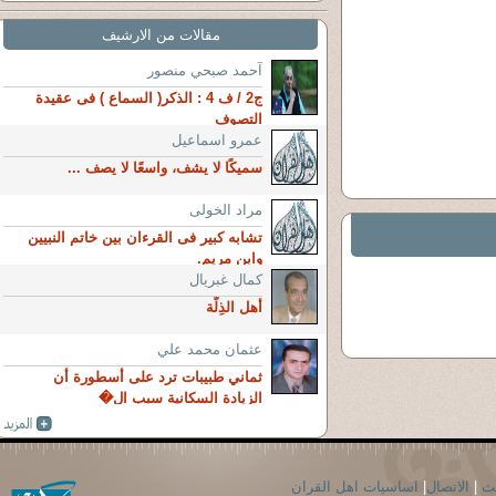
مقالات من الارشيف
آحمد صبحي منصور
ج2 / ف 4 : الذكر( السماع ) فى عقيدة
التصوف
عمرو اسماعيل
سميكًا لا يشف، واسعًا لا يصف ...
مراد الخولى
تشابه كبير فى القرءان بين خاتم النبيين
وابن مريم.
كمال غبريال
أهل الذِلَّة
عثمان محمد علي
ثماني طبيبات ترد على أسطورة أن
الزيادة السكانية سبب ال�
حث
|
الاتصال
|
اساسيات اهل القران