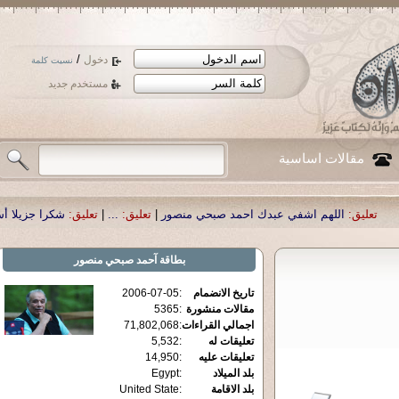
/
دخول
نسيت كلمة
مستخدم جديد
مقالات اساسية
هم اشفي عبدك احمد صبحي منصور
|
تعليق:
...
|
تعليق:
شكرا جزيلا أستاذ حمد الحمد 
بطاقة
آحمد صبحي منصور
تاريخ الانضمام
:
2006-07-05
مقالات منشورة
:
5365
اجمالي القراءات
:
71,802,068
تعليقات له
:
5,532
تعليقات عليه
:
14,950
بلد الميلاد
:
Egypt
بلد الاقامة
:
United State